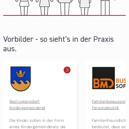
Vorbilder - so sieht’s in der Praxis
aus.
Familienbewusste
Neuk
Personalpolitik
Welt
 Form
Familienfreundlichkeit für BMD
Am W
ts die
bedeutet, dass sich die
werd