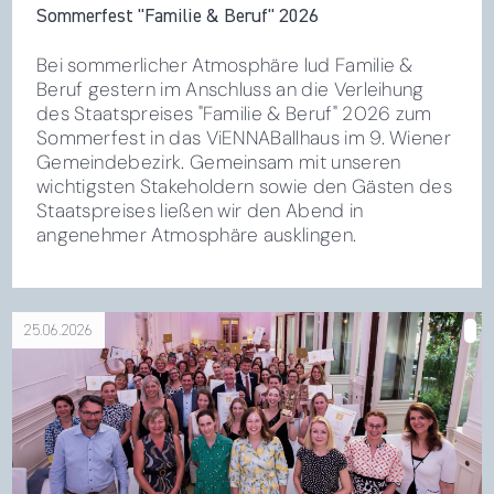
Sommerfest "Familie & Beruf" 2026
Bei sommerlicher Atmosphäre lud Familie &
Beruf gestern im Anschluss an die Verleihung
des Staatspreises "Familie & Beruf" 2026 zum
Sommerfest in das ViENNABallhaus im 9. Wiener
Gemeindebezirk. Gemeinsam mit unseren
wichtigsten Stakeholdern sowie den Gästen des
Staatspreises ließen wir den Abend in
angenehmer Atmosphäre ausklingen.
25.06.2026
über Staatspreis „Familie & Beruf“ 2026 feierlich
verliehen