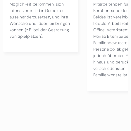
sich
Mitarbeitenden für Familie und
Maßn
einde
Beruf entscheiden können.
dies
nd ihre
Beides ist vereinbar durch
mach
bringen
flexible Arbeitszeiten, Home-
in d
staltung
Office, Väterkarenz/Papa-
Schu
Monat/Elternteilzeit.
und 
Familienbewusste
Personalpolitik geht bei BMD
jedoch über das Elternthema
hinaus und berücksichtigt die
verschiedensten
Familienkonstellationen.