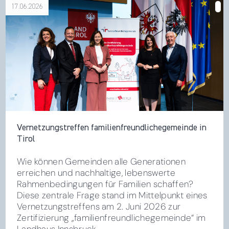
17.06.2026
über Vernetzungstreffen familienfreundlichegemeinde in
Tirol
Vernetzungstreffen familienfreundlichegemeinde in
Tirol
Wie können Gemeinden alle Generationen
erreichen und nachhaltige, lebenswerte
Rahmenbedingungen für Familien schaffen?
Diese zentrale Frage stand im Mittelpunkt eines
Vernetzungstreffens am 2. Juni 2026 zur
Zertifizierung „familienfreundlichegemeinde“ im