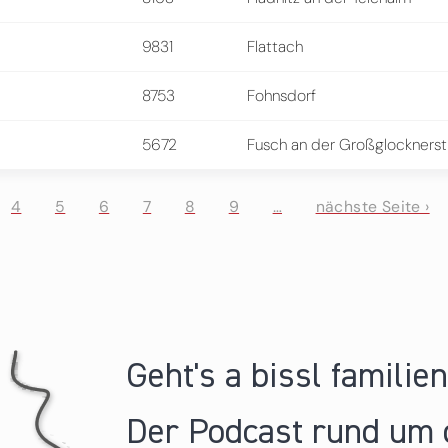
9831
Flattach
8753
Fohnsdorf
5672
Fusch an der Großglockners
4
5
6
7
8
9
…
nächste Seite ›
Geht's a bissl familie
Der Podcast rund um 