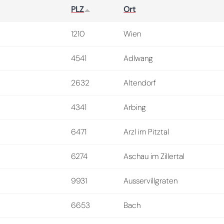
PLZ
Ort
1210
Wien
4541
Adlwang
2632
Altendorf
4341
Arbing
6471
Arzl im Pitztal
6274
Aschau im Zillertal
9931
Ausservillgraten
6653
Bach