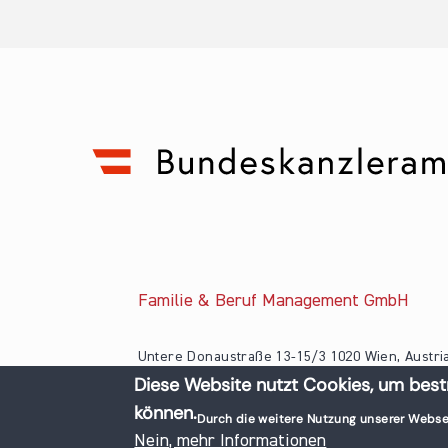
Familie & Beruf Management GmbH
Untere Donaustraße 13-15/3 1020 Wien, Austri
Diese Website nutzt Cookies, um best
+43 1 218 50 70
können.
office@familieundberuf.at
Durch die weitere Nutzung unserer Webse
© 2026 Familie und Beruf All rights reserved.
Nein, mehr Informationen