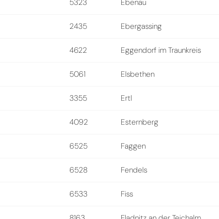
5323
Ebenau
2435
Ebergassing
4622
Eggendorf im Traunkreis
5061
Elsbethen
3355
Ertl
4092
Esternberg
6525
Faggen
6528
Fendels
6533
Fiss
8163
Fladnitz an der Teichalm