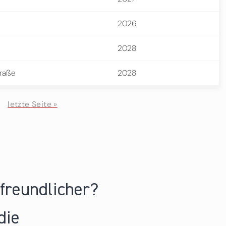
2026
2028
traße
2028
letzte Seite »
nfreundlicher?
die