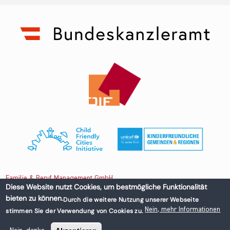
Familie & Beruf Management GmbH
Diese Website nutzt Cookies, um bestmögliche Funktionalität
bieten zu können.
Durch die weitere Nutzung unserer Webseite
Untere Donaustraße 13-15/3 1020 Wien, Austria
Nein, mehr Informationen
stimmen Sie der Verwendung von Cookies zu.
+43 1 218 50 70
office@familieundberuf.at