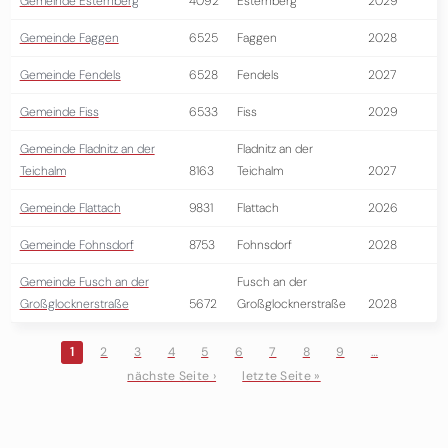
Gemeinde Esternberg
4092
Esternberg
2029
Gemeinde Faggen
6525
Faggen
2028
Gemeinde Fendels
6528
Fendels
2027
Gemeinde Fiss
6533
Fiss
2029
Gemeinde Fladnitz an der
Fladnitz an der
Teichalm
8163
Teichalm
2027
Gemeinde Flattach
9831
Flattach
2026
Gemeinde Fohnsdorf
8753
Fohnsdorf
2028
Gemeinde Fusch an der
Fusch an der
Großglocknerstraße
5672
Großglocknerstraße
2028
1
2
3
4
5
6
7
8
9
…
nächste Seite ›
letzte Seite »
Seiten