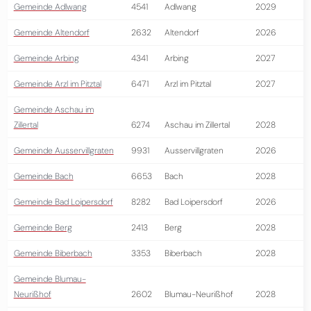
Gemeinde Adlwang
4541
Adlwang
2029
Gemeinde Altendorf
2632
Altendorf
2026
Gemeinde Arbing
4341
Arbing
2027
Gemeinde Arzl im Pitztal
6471
Arzl im Pitztal
2027
Gemeinde Aschau im
Zillertal
6274
Aschau im Zillertal
2028
Gemeinde Ausservillgraten
9931
Ausservillgraten
2026
Gemeinde Bach
6653
Bach
2028
Gemeinde Bad Loipersdorf
8282
Bad Loipersdorf
2026
Gemeinde Berg
2413
Berg
2028
Gemeinde Biberbach
3353
Biberbach
2028
Gemeinde Blumau-
Neurißhof
2602
Blumau-Neurißhof
2028