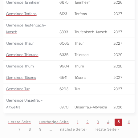
Gemeinde Tannheim
6675
Tannheim
2026
Gemeinde Terfens
6123
Terfens
2027
Gemeinde Teufenbach-
Katsch
8833
Teufenbach-Katsch
2027
Gemeinde Thaur
6065
Thaur
2027
Gemeinde Thiersee
6335
Thiersee
2029
Gemeinde Thurn
9904
Thurn
2028
Gemeinde Tösens
6541
Tösens
2027
Gemeinde Tux
6293
Tux
2027
Gemeinde Unserfrau-
Altweitra
3970
Unserfrau-Altweitra
2026
« erste Seite
‹ vorherige Seite
1
2
3
4
5
6
7
8
9
…
nächste Seite ›
letzte Seite »
Seiten