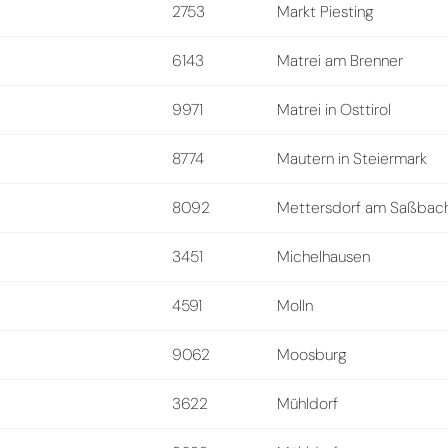
2753
Markt Piesting
6143
Matrei am Brenner
9971
Matrei in Osttirol
8774
Mautern in Steiermark
8092
Mettersdorf am Saßbac
3451
Michelhausen
4591
Molln
9062
Moosburg
3622
Mühldorf