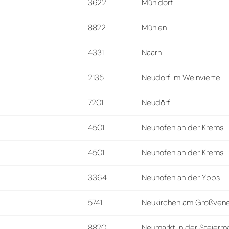
3622
Mühldorf
8822
Mühlen
4331
Naarn
2135
Neudorf im Weinviertel
7201
Neudörfl
4501
Neuhofen an der Krems
4501
Neuhofen an der Krems
3364
Neuhofen an der Ybbs
5741
Neukirchen am Großven
8820
Neumarkt in der Steierm