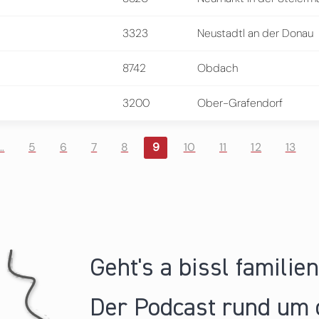
3323
Neustadtl an der Donau
8742
Obdach
3200
Ober-Grafendorf
…
5
6
7
8
9
10
11
12
13
Geht's a bissl familie
Der Podcast rund um 