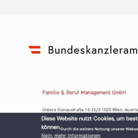
Familie & Beruf Management GmbH
Untere Donaustraße 13-15/3 1020 Wien, Austri
Diese Website nutzt Cookies, um best
+43 1 218 50 70
können.
office@familieundberuf.at
Durch die weitere Nutzung unserer Webse
© 2026 Familie und Beruf All rights reserved.
Nein, mehr Informationen