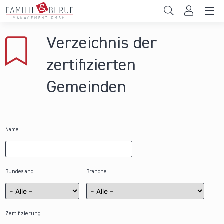
Direkt zum Inhalt
Unternehmen
Verzeichnis der
Gemeinden
zertifizierten
Hochschulen
Gemeinden
Persönliche Vereinbarkeit
Das sind wir
Name
News & Events
Bundesland
Branche
Zertifizierung