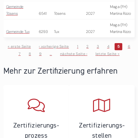
Gemeinde
Mag.a (FH)
Tösens
6541
Tösens
2027
Martina Rizzo
Mag.a (FH)
Gemeinde Tux
6293
Tux
2027
Martina Rizzo
« erste Seite
‹ vorherige Seite
1
2
3
4
5
6
7
8
9
…
nächste Seite ›
letzte Seite »
Seiten
Mehr zur Zertifizierung erfahren
Zertifizierungs­
Zertifizierungs­
prozess
stellen