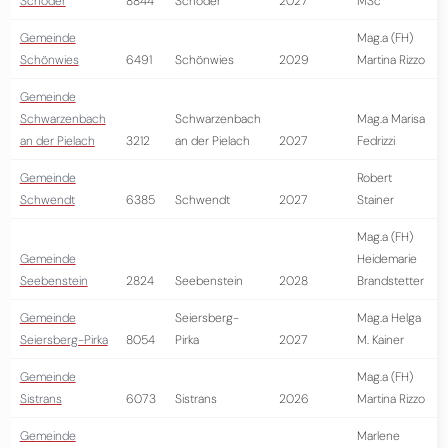
Schöder
8844
Schöder
2027
MSc
Gemeinde
Mag.a (FH)
Schönwies
6491
Schönwies
2029
Martina Rizzo
Gemeinde
Schwarzenbach
Schwarzenbach
Mag.a Marisa
an der Pielach
3212
an der Pielach
2027
Fedrizzi
Gemeinde
Robert
Schwendt
6385
Schwendt
2027
Stainer
Mag.a (FH)
Gemeinde
Heidemarie
Seebenstein
2824
Seebenstein
2028
Brandstetter
Gemeinde
Seiersberg-
Mag.a Helga
Seiersberg-Pirka
8054
Pirka
2027
M. Kainer
Gemeinde
Mag.a (FH)
Sistrans
6073
Sistrans
2026
Martina Rizzo
Gemeinde
Marlene