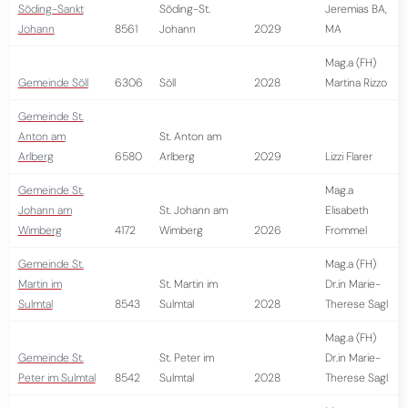
Söding-Sankt
Söding-St.
Jeremias BA,
Johann
8561
Johann
2029
MA
Mag.a (FH)
Gemeinde Söll
6306
Söll
2028
Martina Rizzo
Gemeinde St.
Anton am
St. Anton am
Arlberg
6580
Arlberg
2029
Lizzi Flarer
Gemeinde St.
Mag.a
Johann am
St. Johann am
Elisabeth
Wimberg
4172
Wimberg
2026
Frommel
Gemeinde St.
Mag.a (FH)
Martin im
St. Martin im
Dr.in Marie-
Sulmtal
8543
Sulmtal
2028
Therese Sagl
Mag.a (FH)
Gemeinde St.
St. Peter im
Dr.in Marie-
Peter im Sulmtal
8542
Sulmtal
2028
Therese Sagl