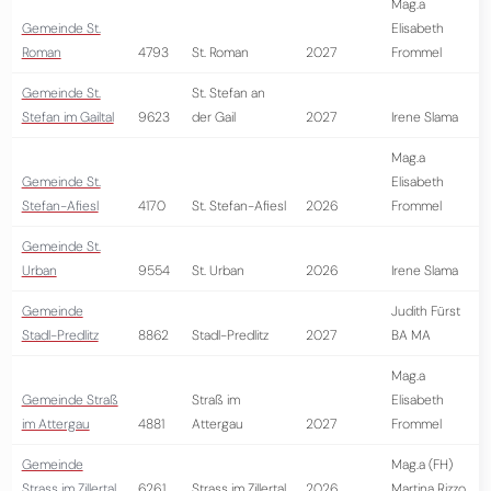
Mag.a
Gemeinde St.
Elisabeth
Roman
4793
St. Roman
2027
Frommel
Gemeinde St.
St. Stefan an
Stefan im Gailtal
9623
der Gail
2027
Irene Slama
Mag.a
Gemeinde St.
Elisabeth
Stefan-Afiesl
4170
St. Stefan-Afiesl
2026
Frommel
Gemeinde St.
Urban
9554
St. Urban
2026
Irene Slama
Gemeinde
Judith Fürst
Stadl-Predlitz
8862
Stadl-Predlitz
2027
BA MA
Mag.a
Gemeinde Straß
Straß im
Elisabeth
im Attergau
4881
Attergau
2027
Frommel
Gemeinde
Mag.a (FH)
Strass im Zillertal
6261
Strass im Zillertal
2026
Martina Rizzo