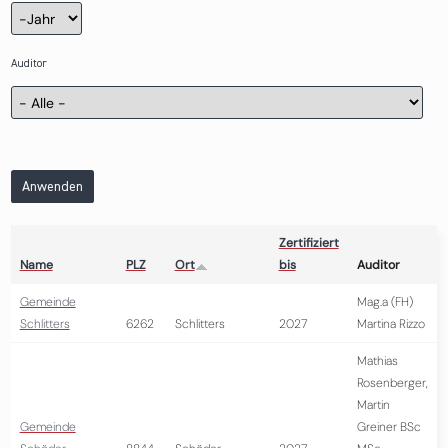
Zertifizierung
Jahr
Auditor
Anwenden
Zertifiziert
Name
PLZ
Ort
bis
Auditor
Gemeinde
Mag.a (FH)
Schlitters
6262
Schlitters
2027
Martina Rizzo
Mathias
Rosenberger,
Martin
Gemeinde
Greiner BSc