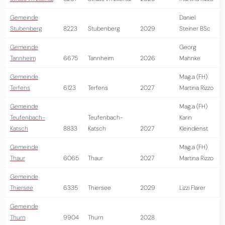
Gemeinde
Daniel
Stubenberg
8223
Stubenberg
2029
Steiner BSc
Gemeinde
Georg
Tannheim
6675
Tannheim
2026
Mahnke
Gemeinde
Mag.a (FH)
Terfens
6123
Terfens
2027
Martina Rizzo
Gemeinde
Mag.a (FH)
Teufenbach-
Teufenbach-
Karin
Katsch
8833
Katsch
2027
Kleindienst
Gemeinde
Mag.a (FH)
Thaur
6065
Thaur
2027
Martina Rizzo
Gemeinde
Thiersee
6335
Thiersee
2029
Lizzi Flarer
Gemeinde
Thurn
9904
Thurn
2028