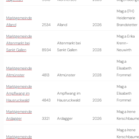
Mag.a (FH)
Marktgemeinde
Heidemarie
Alland
2534
Alland
2026
Brandstetter
Marktgemeinde
Mag.a Erika
Altenmarkt bei
Altenmarkt bei
Krenn-
Sankt Gallen
8934
Sankt Gallen
2028
Neuwirth
Mag.a
Marktgemeinde
Elisabeth
Altmünster
4813
Altmünster
2028
Frommel
Marktgemeinde
Mag.a
Ampflwang im
Ampflwang im
Elisabeth
Hausruckwald
4843
Hausruckwald
2026
Frommel
Marktgemeinde
Mag.a Irene
Ardagger
3321
Ardagger
2026
Kerschbaume
Mag.a Irene
Marktgemeinde
Kerschbaume