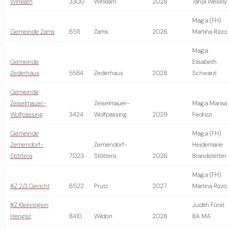
Winklarn
3300
Winklarn
2028
Tanja Wesely
Mag.a (FH)
Gemeinde Zams
6511
Zams
2026
Martina Rizzo
Mag.a
Gemeinde
Elisabeth
Zederhaus
5584
Zederhaus
2028
Schwarzl
Gemeinde
Zeiselmauer-
Zeiselmauer-
Mag.a Marisa
Wolfpassing
3424
Wolfpassing
2029
Fedrizzi
Gemeinde
Mag.a (FH)
Zemendorf-
Zemendorf-
Heidemarie
Stöttera
7023
Stöttera
2026
Brandstetter
Mag.a (FH)
IKZ 2/3 Gericht
6522
Prutz
2027
Martina Rizzo
IKZ Kleinregion
Judith Fürst
Hengist
8410
Wildon
2028
BA MA