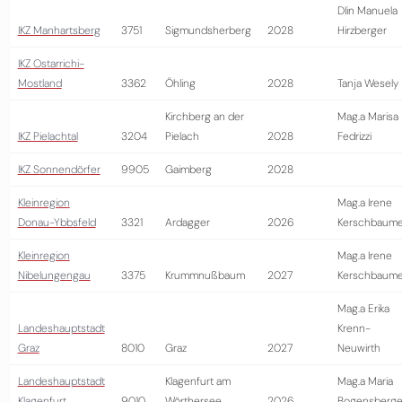
DIin Manuela
IKZ Manhartsberg
3751
Sigmundsherberg
2028
Hirzberger
IKZ Ostarrichi-
Mostland
3362
Öhling
2028
Tanja Wesely
Kirchberg an der
Mag.a Marisa
IKZ Pielachtal
3204
Pielach
2028
Fedrizzi
IKZ Sonnendörfer
9905
Gaimberg
2028
Kleinregion
Mag.a Irene
Donau-Ybbsfeld
3321
Ardagger
2026
Kerschbaume
Kleinregion
Mag.a Irene
Nibelungengau
3375
Krummnußbaum
2027
Kerschbaume
Mag.a Erika
Landeshauptstadt
Krenn-
Graz
8010
Graz
2027
Neuwirth
Landeshauptstadt
Klagenfurt am
Mag.a Maria
Klagenfurt
9010
Wörthersee
2026
Bogensberge