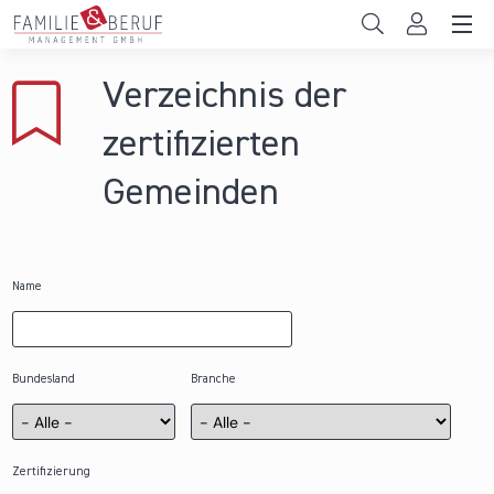
Direkt zum Inhalt
Unternehmen
Verzeichnis der
Gemeinden
zertifizierten
Hochschulen
Gemeinden
Persönliche Vereinbarkeit
Das sind wir
Name
News & Events
Bundesland
Branche
Zertifizierung