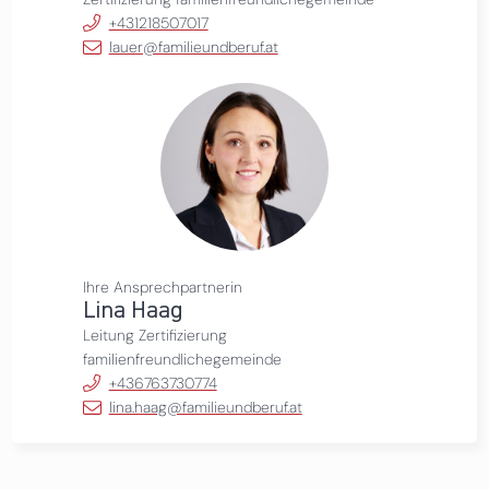
+431218507017
lauer@familieundberuf.at
Ihre Ansprechpartnerin
Lina Haag
Leitung Zertifizierung
familienfreundlichegemeinde
+436763730774
lina.haag@familieundberuf.at