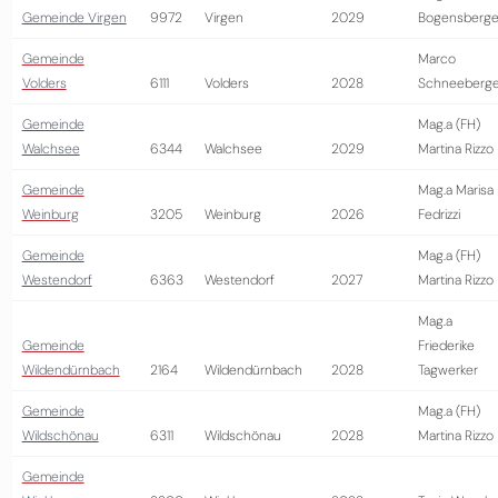
Gemeinde Virgen
9972
Virgen
2029
Bogensberge
Gemeinde
Marco
Volders
6111
Volders
2028
Schneeberge
Gemeinde
Mag.a (FH)
Walchsee
6344
Walchsee
2029
Martina Rizzo
Gemeinde
Mag.a Marisa
Weinburg
3205
Weinburg
2026
Fedrizzi
Gemeinde
Mag.a (FH)
Westendorf
6363
Westendorf
2027
Martina Rizzo
Mag.a
Gemeinde
Friederike
Wildendürnbach
2164
Wildendürnbach
2028
Tagwerker
Gemeinde
Mag.a (FH)
Wildschönau
6311
Wildschönau
2028
Martina Rizzo
Gemeinde