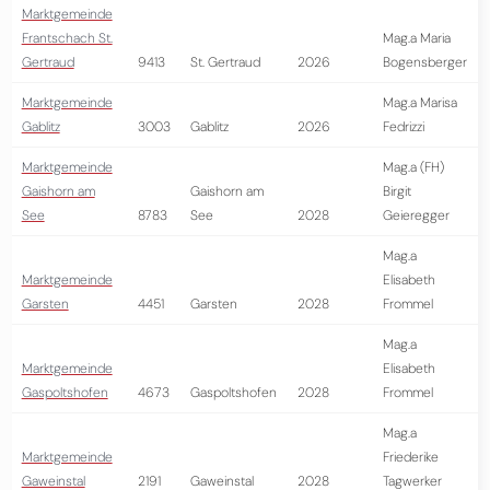
Marktgemeinde
Frantschach St.
Mag.a Maria
Gertraud
9413
St. Gertraud
2026
Bogensberger
Marktgemeinde
Mag.a Marisa
Gablitz
3003
Gablitz
2026
Fedrizzi
Marktgemeinde
Mag.a (FH)
Gaishorn am
Gaishorn am
Birgit
See
8783
See
2028
Geieregger
Mag.a
Marktgemeinde
Elisabeth
Garsten
4451
Garsten
2028
Frommel
Mag.a
Marktgemeinde
Elisabeth
Gaspoltshofen
4673
Gaspoltshofen
2028
Frommel
Mag.a
Marktgemeinde
Friederike
Gaweinstal
2191
Gaweinstal
2028
Tagwerker