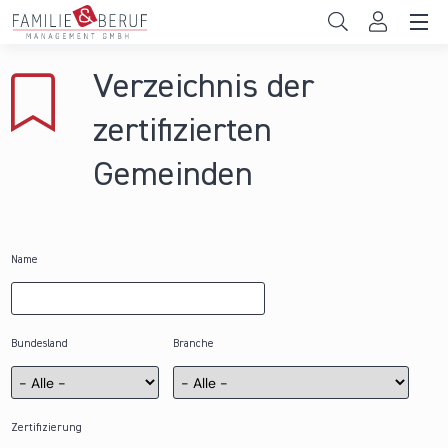
Direkt zum Inhalt
Unternehmen
Verzeichnis der
Gemeinden
zertifizierten
Hochschulen
Gemeinden
Persönliche Vereinbarkeit
Das sind wir
Name
News & Events
Bundesland
Branche
Zertifizierung