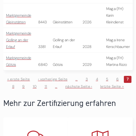
Mag.a (FH)
Marktgemeinde
Karin
Gleinstätten
8443
Gleinstätten
2026
Kleindienst
Marktgemeinde
Golling an der
Golling an der
Mag.a Irene
Erlauf
3381
Erlauf
2028
Kerschbaumer
Marktgemeinde
Mag.a (FH)
Götzis
6840
Götzis
2029
Martina Rizzo
« erste Seite
‹ vorherige Seite
…
3
4
5
6
7
8
9
10
11
…
nächste Seite ›
letzte Seite »
Seiten
Mehr zur Zertifizierung erfahren