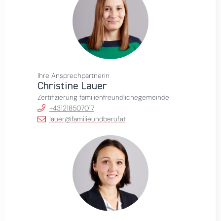
Ihre Ansprechpartnerin
Christine Lauer
Zertifizierung familienfreundlichegemeinde
+431218507017
lauer@familieundberuf.at