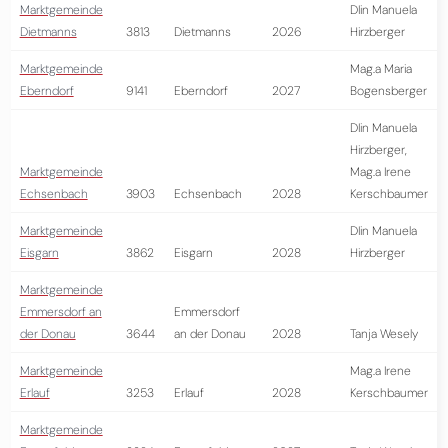
Marktgemeinde
DIin Manuela
Dietmanns
3813
Dietmanns
2026
Hirzberger
Marktgemeinde
Mag.a Maria
Eberndorf
9141
Eberndorf
2027
Bogensberger
DIin Manuela
Hirzberger,
Marktgemeinde
Mag.a Irene
Echsenbach
3903
Echsenbach
2028
Kerschbaumer
Marktgemeinde
DIin Manuela
Eisgarn
3862
Eisgarn
2028
Hirzberger
Marktgemeinde
Emmersdorf an
Emmersdorf
der Donau
3644
an der Donau
2028
Tanja Wesely
Marktgemeinde
Mag.a Irene
Erlauf
3253
Erlauf
2028
Kerschbaumer
Marktgemeinde