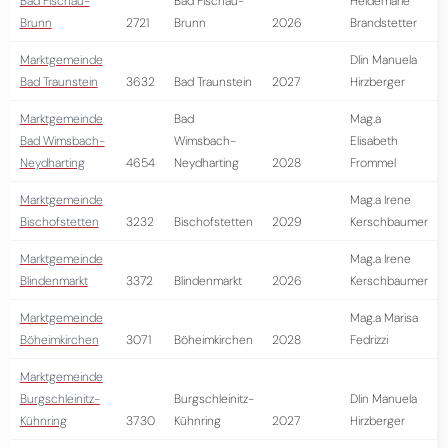
Bad Fischau-
Bad Fischau-
Heidemarie
Brunn
2721
Brunn
2026
Brandstetter
Marktgemeinde
DIin Manuela
Bad Traunstein
3632
Bad Traunstein
2027
Hirzberger
Marktgemeinde
Bad
Mag.a
Bad Wimsbach-
Wimsbach-
Elisabeth
Neydharting
4654
Neydharting
2028
Frommel
Marktgemeinde
Mag.a Irene
Bischofstetten
3232
Bischofstetten
2029
Kerschbaumer
Marktgemeinde
Mag.a Irene
Blindenmarkt
3372
Blindenmarkt
2026
Kerschbaumer
Marktgemeinde
Mag.a Marisa
Böheimkirchen
3071
Böheimkirchen
2028
Fedrizzi
Marktgemeinde
Burgschleinitz-
Burgschleinitz-
DIin Manuela
Kühnring
3730
Kühnring
2027
Hirzberger