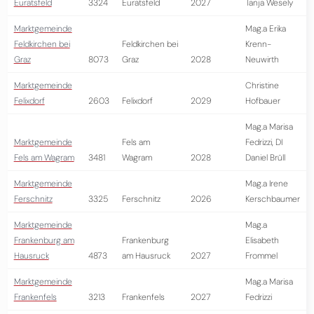
Euratsfeld
3324
Euratsfeld
2027
Tanja Wesely
Marktgemeinde
Mag.a Erika
Feldkirchen bei
Feldkirchen bei
Krenn-
Graz
8073
Graz
2028
Neuwirth
Marktgemeinde
Christine
Felixdorf
2603
Felixdorf
2029
Hofbauer
Mag.a Marisa
Marktgemeinde
Fels am
Fedrizzi, DI
Fels am Wagram
3481
Wagram
2028
Daniel Brüll
Marktgemeinde
Mag.a Irene
Ferschnitz
3325
Ferschnitz
2026
Kerschbaumer
Marktgemeinde
Mag.a
Frankenburg am
Frankenburg
Elisabeth
Hausruck
4873
am Hausruck
2027
Frommel
Marktgemeinde
Mag.a Marisa
Frankenfels
3213
Frankenfels
2027
Fedrizzi