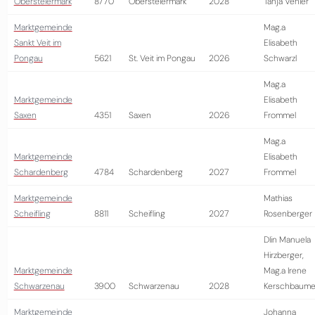
Obersteiermark
8770
Obersteiermark
2028
Tanja Venier
Marktgemeinde
Mag.a
Sankt Veit im
Elisabeth
Pongau
5621
St. Veit im Pongau
2026
Schwarzl
Mag.a
Marktgemeinde
Elisabeth
Saxen
4351
Saxen
2026
Frommel
Mag.a
Marktgemeinde
Elisabeth
Schardenberg
4784
Schardenberg
2027
Frommel
Marktgemeinde
Mathias
Scheifling
8811
Scheifling
2027
Rosenberger
DIin Manuela
Hirzberger,
Marktgemeinde
Mag.a Irene
Schwarzenau
3900
Schwarzenau
2028
Kerschbaume
Marktgemeinde
Johanna