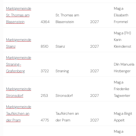
Marktgemeinde
Mag.a
St. Thomas am
St. Thomas am
Elisabeth
Blasenstein
4364
Blasenstein
2027
Frommel
Mag.a (FH)
Marktgemeinde
Karin
Stainz
8510
Stainz
2027
Kleindienst
Marktgemeinde
Straning-
DIin Manuela
Grafenberg
3722
Straning
2027
Hirzberger
Mag.a
Marktgemeinde
Friederike
Stronsdorf
2153
Stronsdorf
2027
Tagwerker
Marktgemeinde
Taufkirchen an
Taufkirchen an
Mag.a Birgit
der Pram
4775
der Pram
2027
Appelt
Mag.a