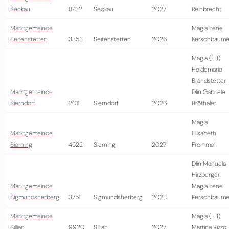
Seckau
8732
Seckau
2027
Reinbrecht
Marktgemeinde
Mag.a Irene
Seitenstetten
3353
Seitenstetten
2026
Kerschbaume
Mag.a (FH)
Heidemarie
Brandstetter,
Marktgemeinde
DIin Gabriele
Sierndorf
2011
Sierndorf
2026
Bröthaler
Mag.a
Marktgemeinde
Elisabeth
Sierning
4522
Sierning
2027
Frommel
DIin Manuela
Hirzberger,
Marktgemeinde
Mag.a Irene
Sigmundsherberg
3751
Sigmundsherberg
2028
Kerschbaume
Marktgemeinde
Mag.a (FH)
Sillian
9920
Sillian
2027
Martina Rizzo