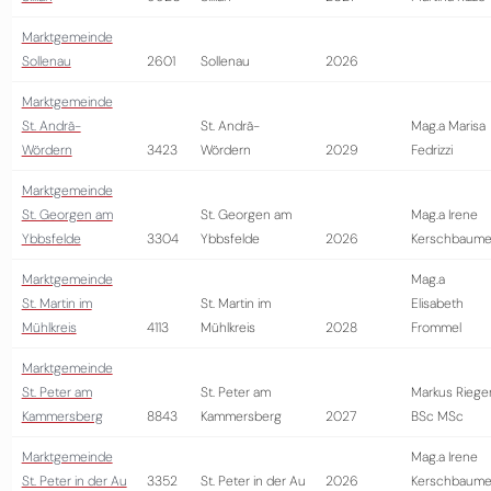
Marktgemeinde
Sollenau
2601
Sollenau
2026
Marktgemeinde
St. Andrä-
St. Andrä-
Mag.a Marisa
Wördern
3423
Wördern
2029
Fedrizzi
Marktgemeinde
St. Georgen am
St. Georgen am
Mag.a Irene
Ybbsfelde
3304
Ybbsfelde
2026
Kerschbaume
Marktgemeinde
Mag.a
St. Martin im
St. Martin im
Elisabeth
Mühlkreis
4113
Mühlkreis
2028
Frommel
Marktgemeinde
St. Peter am
St. Peter am
Markus Riege
Kammersberg
8843
Kammersberg
2027
BSc MSc
Marktgemeinde
Mag.a Irene
St. Peter in der Au
3352
St. Peter in der Au
2026
Kerschbaume