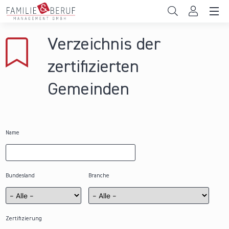
Direkt zum Inhalt
Unternehmen
Verzeichnis der
Gemeinden
zertifizierten
Hochschulen
Gemeinden
Persönliche Vereinbarkeit
Das sind wir
Name
News & Events
Bundesland
Branche
Zertifizierung