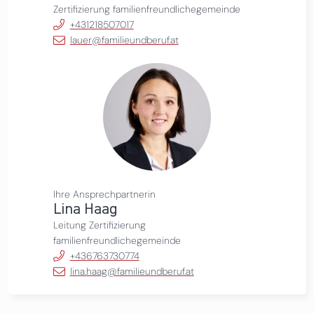
Zertifizierung familienfreundlichegemeinde
+431218507017
lauer@familieundberuf.at
Ihre Ansprechpartnerin
Lina Haag
Leitung Zertifizierung
familienfreundlichegemeinde
+436763730774
lina.haag@familieundberuf.at