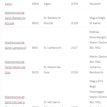
Aigen
8354
Aigen
2028
Neuwirth
Marktgemeinde
Sankt Barbara im
St. Barbara im
Mag.a Helga
Mürztal
8662
Mürztal
2028
M. Kainer
Mathias
Rosenberger,
Marktgemeinde
Martin Greine
Sankt Lambrecht
8813
St. Lambrecht
2027
BSc MSc
Martin Greine
Marktgemeinde
BSc MSc,
Sankt Marein bei
St. Marein bei
Johanna
Graz
8323
Graz
2026
Reinbrecht
Mag.a (FH)
Birgit
Geieregger,
Marktgemeinde
Martin Greine
Sankt Michael in
St. Michael in
BSc MSc,