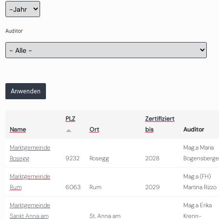
Zertifizierung
Jahr
Auditor
Anwenden
PLZ
Zertifiziert
Name
Ort
bis
Auditor
Marktgemeinde
Mag.a Maria
Rosegg
9232
Rosegg
2028
Bogensberge
Marktgemeinde
Mag.a (FH)
Rum
6063
Rum
2029
Martina Rizzo
Marktgemeinde
Mag.a Erika
Sankt Anna am
St. Anna am
Krenn-