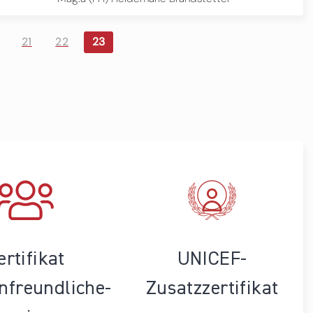
21
22
23
ertifikat
UNICEF-
enfreundliche­
Zusatzzertifikat