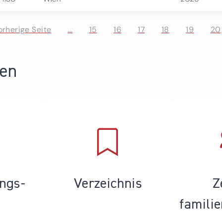
vorherige Seite
…
15
16
17
18
19
20
ren
ungs­
Verzeichnis
Z
famili