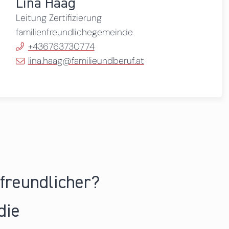
Lina Haag
Leitung Zertifizierung
familienfreundlichegemeinde
+436763730774
lina.haag@familieundberuf.at
nfreundlicher?
die