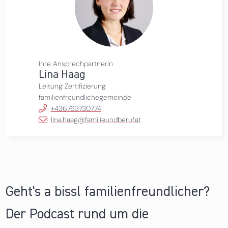
Ihre Ansprechpartnerin
Lina Haag
Leitung Zertifizierung
familienfreundlichegemeinde
+436763730774
lina.haag@familieundberuf.at
Geht's a bissl familienfreundlicher?
Der Podcast rund um die