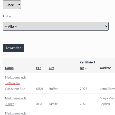
Zertifizierung
Jahr
Auditor
Anwenden
Zertifiziert
Name
PLZ
Ort
bis
Auditor
Marktgemeinde
Treffen am
Ossiacher See
9521
Treffen
2027
Irene Slam
Marktgemeinde
Mag.a Mari
Türnitz
3184
Türnitz
2028
Fedrizzi
Marktgemeinde