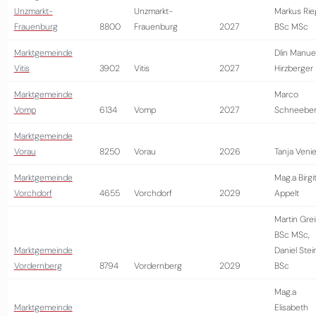
Unzmarkt-
Unzmarkt-
Markus Rie
Frauenburg
8800
Frauenburg
2027
BSc MSc
Marktgemeinde
DIin Manue
Vitis
3902
Vitis
2027
Hirzberger
Marktgemeinde
Marco
Vomp
6134
Vomp
2027
Schneeber
Marktgemeinde
Vorau
8250
Vorau
2026
Tanja Venie
Marktgemeinde
Mag.a Birgi
Vorchdorf
4655
Vorchdorf
2029
Appelt
Martin Gre
BSc MSc,
Marktgemeinde
Daniel Stei
Vordernberg
8794
Vordernberg
2029
BSc
Mag.a
Marktgemeinde
Elisabeth