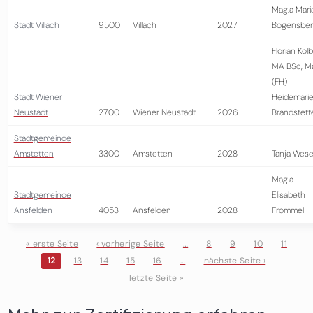
Mag.a Mari
Stadt Villach
9500
Villach
2027
Bogensber
Florian Kol
MA BSc, M
(FH)
Stadt Wiener
Heidemari
Neustadt
2700
Wiener Neustadt
2026
Brandstett
Stadtgemeinde
Amstetten
3300
Amstetten
2028
Tanja Wese
Mag.a
Stadtgemeinde
Elisabeth
Ansfelden
4053
Ansfelden
2028
Frommel
« erste Seite
‹ vorherige Seite
…
8
9
10
11
12
13
14
15
16
…
nächste Seite ›
Seiten
letzte Seite »