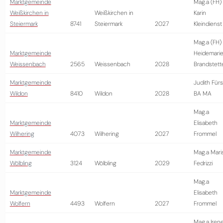
Marktgemeinde
Mag.a (FH)
Weißkirchen in
Weißkirchen in
Karin
Steiermark
8741
Steiermark
2027
Kleindienst
Mag.a (FH)
Marktgemeinde
Heidemari
Weissenbach
2565
Weissenbach
2028
Brandstett
Marktgemeinde
Judith Fürs
Wildon
8410
Wildon
2028
BA MA
Mag.a
Marktgemeinde
Elisabeth
Wilhering
4073
Wilhering
2027
Frommel
Marktgemeinde
Mag.a Mari
Wölbling
3124
Wölbling
2029
Fedrizzi
Mag.a
Marktgemeinde
Elisabeth
Wolfern
4493
Wolfern
2027
Frommel
Mag.a Iren