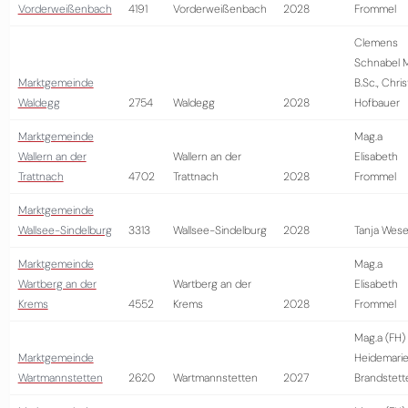
Vorderweißenbach
4191
Vorderweißenbach
2028
Frommel
Clemens
Schnabel 
Marktgemeinde
B.Sc., Chris
Waldegg
2754
Waldegg
2028
Hofbauer
Marktgemeinde
Mag.a
Wallern an der
Wallern an der
Elisabeth
Trattnach
4702
Trattnach
2028
Frommel
Marktgemeinde
Wallsee-Sindelburg
3313
Wallsee-Sindelburg
2028
Tanja Wese
Marktgemeinde
Mag.a
Wartberg an der
Wartberg an der
Elisabeth
Krems
4552
Krems
2028
Frommel
Mag.a (FH)
Marktgemeinde
Heidemari
Wartmannstetten
2620
Wartmannstetten
2027
Brandstett