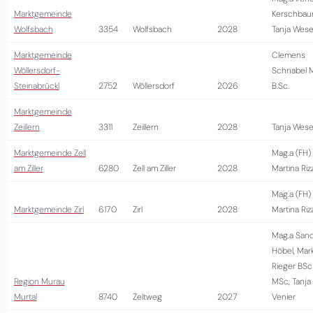
Marktgemeinde
Kerschbau
Wolfsbach
3354
Wolfsbach
2028
Tanja Wese
Marktgemeinde
Clemens
Wöllersdorf-
Schnabel 
Steinabrückl
2752
Wöllersdorf
2026
B.Sc.
Marktgemeinde
Zeillern
3311
Zeillern
2028
Tanja Wese
Marktgemeinde Zell
Mag.a (FH)
am Ziller
6280
Zell am Ziller
2028
Martina Riz
Mag.a (FH)
Marktgemeinde Zirl
6170
Zirl
2028
Martina Riz
Mag.a Sand
Höbel, Mar
Rieger BSc
Region Murau
MSc, Tanja
Murtal
8740
Zeltweg
2027
Venier