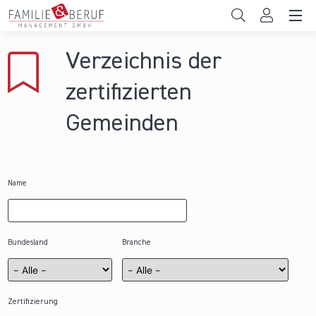
Direkt zum Inhalt
Unternehmen
Verzeichnis der
Gemeinden
zertifizierten
Hochschulen
Gemeinden
Persönliche Vereinbarkeit
Das sind wir
Name
News & Events
Bundesland
Branche
Zertifizierung