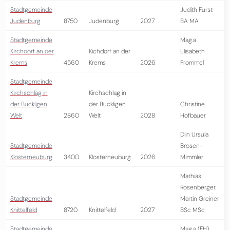
Stadtgemeinde
Judith Fürst
Judenburg
8750
Judenburg
2027
BA MA
Stadtgemeinde
Mag.a
Kirchdorf an der
Kichdorf an der
Elisabeth
Krems
4560
Krems
2026
Frommel
Stadtgemeinde
Kirchschlag in
Kirchschlag in
der Buckligen
der Buckligen
Christine
Welt
2860
Welt
2028
Hofbauer
DIin Ursula
Stadtgemeinde
Brosen-
Klosterneuburg
3400
Klosterneuburg
2026
Mimmler
Mathias
Rosenberger,
Stadtgemeinde
Martin Greiner
Knittelfeld
8720
Knittelfeld
2027
BSc MSc
Stadtgemeinde
Mag.a (FH)