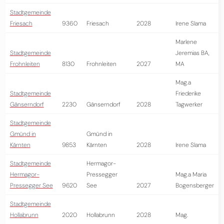
Stadtgemeinde
Friesach
9360
Friesach
2028
Irene Slama
Marlene
Stadtgemeinde
Jeremias BA,
Frohnleiten
8130
Frohnleiten
2027
MA
Mag.a
Stadtgemeinde
Friederike
Gänserndorf
2230
Gänserndorf
2028
Tagwerker
Stadtgemeinde
Gmünd in
Gmünd in
Kärnten
9853
Kärnten
2028
Irene Slama
Stadtgemeinde
Hermagor-
Hermagor-
Pressegger
Mag.a Maria
Pressegger See
9620
See
2027
Bogensberger
Stadtgemeinde
Hollabrunn
2020
Hollabrunn
2028
Mag.