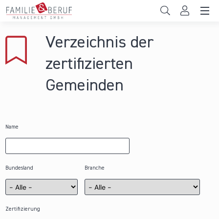
Direkt zum Inhalt
Unternehmen
Verzeichnis der
Gemeinden
zertifizierten
Hochschulen
Gemeinden
Persönliche Vereinbarkeit
Das sind wir
Name
News & Events
Bundesland
Branche
Zertifizierung