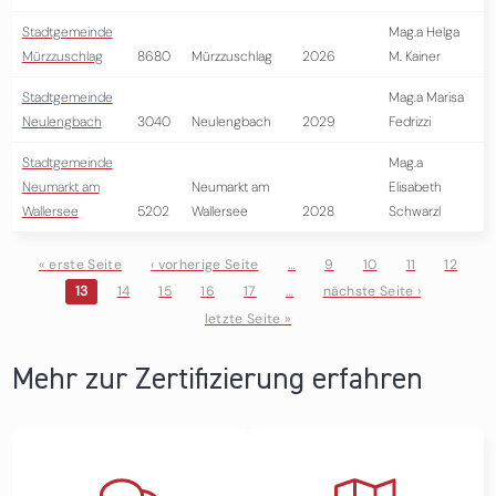
Stadtgemeinde
Mag.a Helga
Mürzzuschlag
8680
Mürzzuschlag
2026
M. Kainer
Stadtgemeinde
Mag.a Marisa
Neulengbach
3040
Neulengbach
2029
Fedrizzi
Stadtgemeinde
Mag.a
Neumarkt am
Neumarkt am
Elisabeth
Wallersee
5202
Wallersee
2028
Schwarzl
« erste Seite
‹ vorherige Seite
…
9
10
11
12
13
14
15
16
17
…
nächste Seite ›
Seiten
letzte Seite »
Mehr zur Zertifizierung erfahren