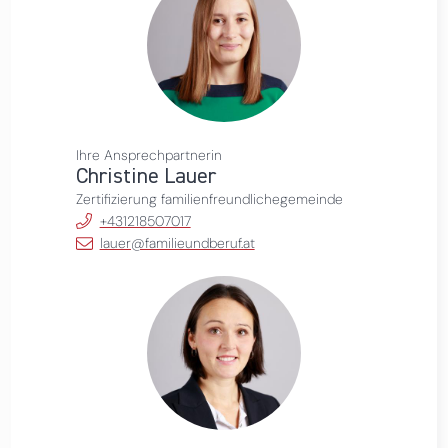
Ihre Ansprechpartnerin
Christine Lauer
Zertifizierung familienfreundlichegemeinde
+431218507017
lauer@familieundberuf.at