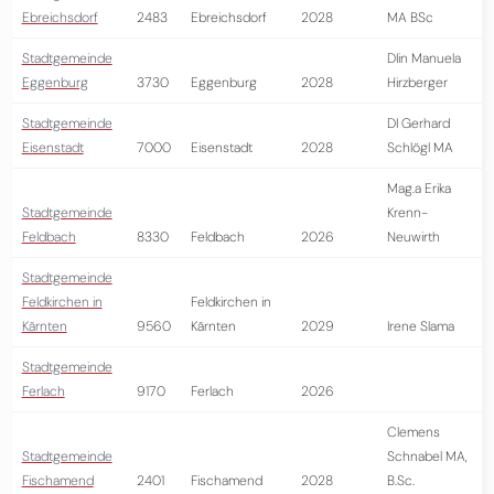
Ebreichsdorf
2483
Ebreichsdorf
2028
MA BSc
Stadtgemeinde
DIin Manuela
Eggenburg
3730
Eggenburg
2028
Hirzberger
Stadtgemeinde
DI Gerhard
Eisenstadt
7000
Eisenstadt
2028
Schlögl MA
Mag.a Erika
Stadtgemeinde
Krenn-
Feldbach
8330
Feldbach
2026
Neuwirth
Stadtgemeinde
Feldkirchen in
Feldkirchen in
Kärnten
9560
Kärnten
2029
Irene Slama
Stadtgemeinde
Ferlach
9170
Ferlach
2026
Clemens
Stadtgemeinde
Schnabel MA,
Fischamend
2401
Fischamend
2028
B.Sc.