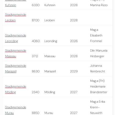
Kufstein
6330
Kufstein
2028
Martina Rizzo
Stadtgemeinde
Leoben
8700
Leoben
2028
Mag.a
Stadtgemeinde
Elisabeth
Leonding
4060
Leonding
2026
Frommel
Stadtgemeinde
DIin Manuela
Maissau
3712
Maissau
2028
Hirzberger
Stadtgemeinde
Johanna
Mariazell
8630
Mariazell
2029
Reinbrecht
Mag.a (FH)
Stadtgemeinde
Heidemarie
Mödling
2340
Mödling
2027
Brandstetter
Mag.a Erika
Stadtgemeinde
Krenn-
Murau
8850
Murau
2027
Neuwirth