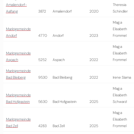
Amaliendorf-
Theresia
Aalfang
3872
Amaliendorf
2020
Schindler
Mag.a
Marktgemeinde
Elisabeth
Andorf
4770
Andorf
2023
Frommel
Mag.a
Marktgemeinde
Elisabeth
Aspach
5252
Aspach
2022
Frommel
Marktgemeinde
Bad Bleiberg
9530
Bad Bleiberg
2022
Irene Slama
Mag.a
Marktgemeinde
Elisabeth
Bad Hofgastein
5630
Bad Hofgastein
2025
Schwarzl
Mag.a
Marktgemeinde
Elisabeth
Bad Zell
4283
Bad Zell
2025
Frommel