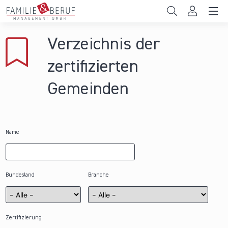
Direkt zum Inhalt
Unternehmen
Verzeichnis der
Gemeinden
zertifizierten
Hochschulen
Gemeinden
Persönliche Vereinbarkeit
Das sind wir
Name
News & Events
Bundesland
Branche
Zertifizierung