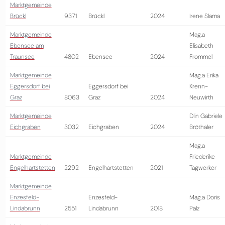
Marktgemeinde
Brückl
9371
Brückl
2024
Irene Slama
Marktgemeinde
Mag.a
Ebensee am
Elisabeth
Traunsee
4802
Ebensee
2024
Frommel
Marktgemeinde
Mag.a Erika
Eggersdorf bei
Eggersdorf bei
Krenn-
Graz
8063
Graz
2024
Neuwirth
Marktgemeinde
DIin Gabriele
Eichgraben
3032
Eichgraben
2024
Bröthaler
Mag.a
Marktgemeinde
Friederike
Engelhartstetten
2292
Engelhartstetten
2021
Tagwerker
Marktgemeinde
Enzesfeld-
Enzesfeld-
Mag.a Doris
Lindabrunn
2551
Lindabrunn
2018
Palz