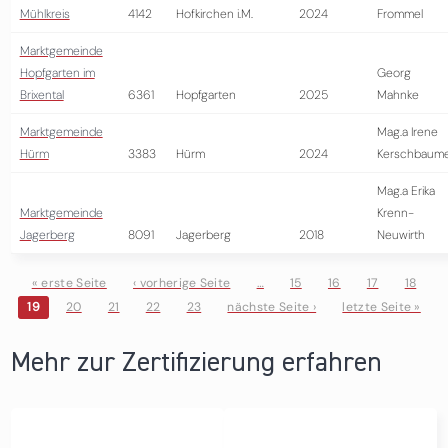
Mühlkreis
4142
Hofkirchen i.M.
2024
Frommel
Marktgemeinde
Hopfgarten im
Georg
Brixental
6361
Hopfgarten
2025
Mahnke
Marktgemeinde
Mag.a Irene
Hürm
3383
Hürm
2024
Kerschbaum
Mag.a Erika
Marktgemeinde
Krenn-
Jagerberg
8091
Jagerberg
2018
Neuwirth
« erste Seite
‹ vorherige Seite
…
15
16
17
18
19
20
21
22
23
nächste Seite ›
letzte Seite »
Seiten
Mehr zur Zertifizierung erfahren