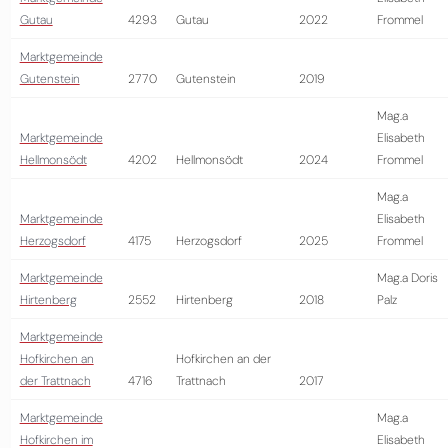
Gutau
4293
Gutau
2022
Frommel
Marktgemeinde
Gutenstein
2770
Gutenstein
2019
Mag.a
Marktgemeinde
Elisabeth
Hellmonsödt
4202
Hellmonsödt
2024
Frommel
Mag.a
Marktgemeinde
Elisabeth
Herzogsdorf
4175
Herzogsdorf
2025
Frommel
Marktgemeinde
Mag.a Doris
Hirtenberg
2552
Hirtenberg
2018
Palz
Marktgemeinde
Hofkirchen an
Hofkirchen an der
der Trattnach
4716
Trattnach
2017
Marktgemeinde
Mag.a
Hofkirchen im
Elisabeth