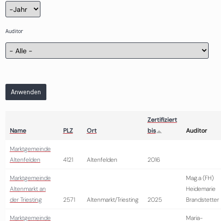
Zertifizierung
Jahr
Auditor
Anwenden
Zertifiziert
Name
PLZ
Ort
bis
Auditor
Marktgemeinde
Altenfelden
4121
Altenfelden
2016
Marktgemeinde
Mag.a (FH)
Altenmarkt an
Heidemarie
der Triesting
2571
Altenmarkt/Triesting
2025
Brandstetter
Marktgemeinde
Maria-