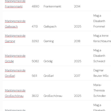
Marktgemeinde
Frankenmarkt
4890
Frankenmarkt
2014
Mag.a
Marktgemeinde
Elisabeth
Gallspach
4713
Gallspach
2025
Frommel
Marktgemeinde
Mag.a Irene
Gaming
3292
Gaming
2018
Kerschbaum
Mag.a
Marktgemeinde
Elisabeth
Grödig
5082
Grödig
2025
Schwarzl
Marktgemeinde
Dagmar
Großarl
5611
Großarl
2017
Reuter MSc
Maria-
Marktgemeinde
Theresia
Großschönau
3922
Großschönau
2025
Schindler
Mag.a
Marktgemeinde
Elisabeth