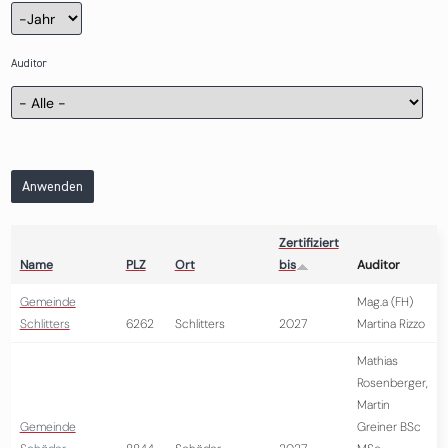
Zertifizierung
Jahr
Auditor
Anwenden
Zertifiziert
Name
PLZ
Ort
bis
Auditor
Gemeinde
Mag.a (FH)
Schlitters
6262
Schlitters
2027
Martina Rizzo
Mathias
Rosenberger,
Martin
Gemeinde
Greiner BSc