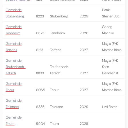
Gemeinde
Daniel
Stubenberg
8223
Stubenberg
2029
Steiner BSc
Gemeinde
Georg
Tannheim
6675
Tannheim
2026
Mahnke
Gemeinde
Mag.a (FH)
Terfens
6123
Terfens
2027
Martina Rizzo
Gemeinde
Mag.a (FH)
Teufenbach-
Teufenbach-
Karin
Katsch
8833
Katsch
2027
Kleindienst
Gemeinde
Mag.a (FH)
Thaur
6065
Thaur
2027
Martina Rizzo
Gemeinde
Thiersee
6335
Thiersee
2029
Lizzi Flarer
Gemeinde
Thurn
9904
Thurn
2028