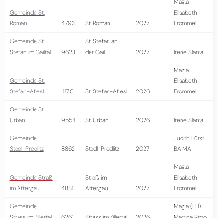
Mag.a
Gemeinde St.
Elisabeth
Roman
4793
St. Roman
2027
Frommel
Gemeinde St.
St. Stefan an
Stefan im Gailtal
9623
der Gail
2027
Irene Slama
Mag.a
Gemeinde St.
Elisabeth
Stefan-Afiesl
4170
St. Stefan-Afiesl
2026
Frommel
Gemeinde St.
Urban
9554
St. Urban
2026
Irene Slama
Gemeinde
Judith Fürst
Stadl-Predlitz
8862
Stadl-Predlitz
2027
BA MA
Mag.a
Gemeinde Straß
Straß im
Elisabeth
im Attergau
4881
Attergau
2027
Frommel
Gemeinde
Mag.a (FH)
Strass im Zillertal
6261
Strass im Zillertal
2026
Martina Rizzo