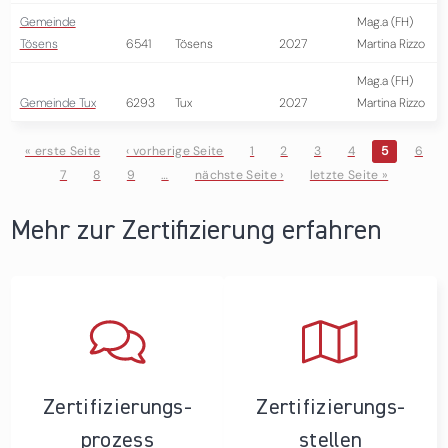
Gemeinde
Mag.a (FH)
Tösens
6541
Tösens
2027
Martina Rizzo
Mag.a (FH)
Gemeinde Tux
6293
Tux
2027
Martina Rizzo
« erste Seite
‹ vorherige Seite
1
2
3
4
5
6
7
8
9
…
nächste Seite ›
letzte Seite »
Seiten
Mehr zur Zertifizierung erfahren
Zertifizierungs­
Zertifizierungs­
prozess
stellen