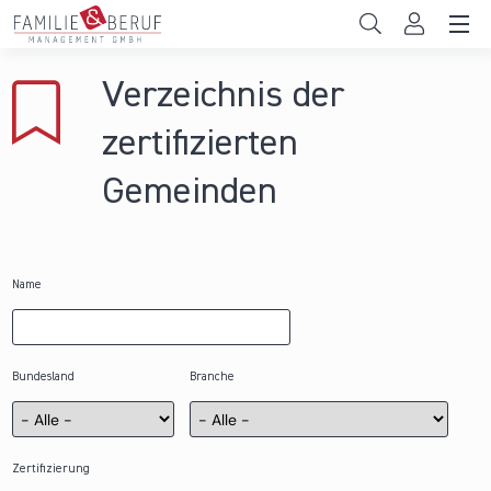
Direkt zum Inhalt
Unternehmen
Verzeichnis der
Gemeinden
zertifizierten
Hochschulen
Gemeinden
Persönliche Vereinbarkeit
Das sind wir
Name
News & Events
Bundesland
Branche
Zertifizierung