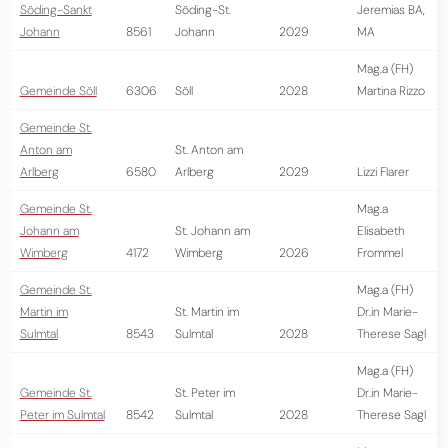
Söding-Sankt
Söding-St.
Jeremias BA,
Johann
8561
Johann
2029
MA
Mag.a (FH)
Gemeinde Söll
6306
Söll
2028
Martina Rizzo
Gemeinde St.
Anton am
St. Anton am
Arlberg
6580
Arlberg
2029
Lizzi Flarer
Gemeinde St.
Mag.a
Johann am
St. Johann am
Elisabeth
Wimberg
4172
Wimberg
2026
Frommel
Gemeinde St.
Mag.a (FH)
Martin im
St. Martin im
Dr.in Marie-
Sulmtal
8543
Sulmtal
2028
Therese Sagl
Mag.a (FH)
Gemeinde St.
St. Peter im
Dr.in Marie-
Peter im Sulmtal
8542
Sulmtal
2028
Therese Sagl