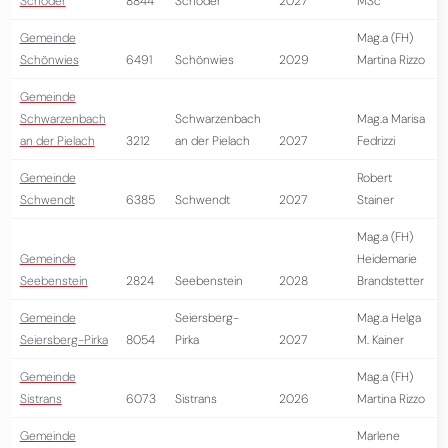
Schöder
8844
Schöder
2027
MSc
Gemeinde
Mag.a (FH)
Schönwies
6491
Schönwies
2029
Martina Rizzo
Gemeinde
Schwarzenbach
Schwarzenbach
Mag.a Marisa
an der Pielach
3212
an der Pielach
2027
Fedrizzi
Gemeinde
Robert
Schwendt
6385
Schwendt
2027
Stainer
Mag.a (FH)
Gemeinde
Heidemarie
Seebenstein
2824
Seebenstein
2028
Brandstetter
Gemeinde
Seiersberg-
Mag.a Helga
Seiersberg-Pirka
8054
Pirka
2027
M. Kainer
Gemeinde
Mag.a (FH)
Sistrans
6073
Sistrans
2026
Martina Rizzo
Gemeinde
Marlene