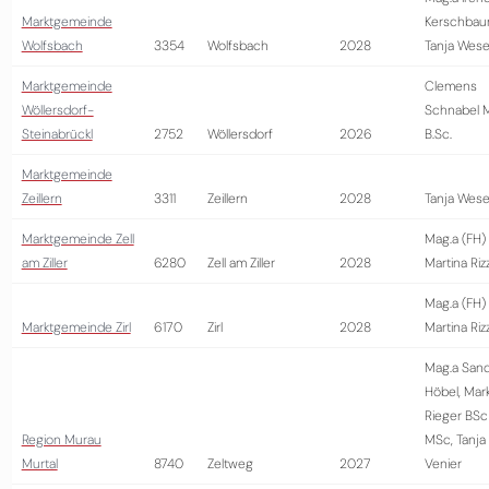
Marktgemeinde
Kerschbau
Wolfsbach
3354
Wolfsbach
2028
Tanja Wese
Marktgemeinde
Clemens
Wöllersdorf-
Schnabel 
Steinabrückl
2752
Wöllersdorf
2026
B.Sc.
Marktgemeinde
Zeillern
3311
Zeillern
2028
Tanja Wese
Marktgemeinde Zell
Mag.a (FH)
am Ziller
6280
Zell am Ziller
2028
Martina Riz
Mag.a (FH)
Marktgemeinde Zirl
6170
Zirl
2028
Martina Riz
Mag.a Sand
Höbel, Mar
Rieger BSc
Region Murau
MSc, Tanja
Murtal
8740
Zeltweg
2027
Venier