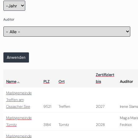
Zertifizierung
Jahr
Auditor
Anwenden
Zertifiziert
Name
PLZ
Ort
bis
Auditor
Marktgemeinde
Treffen am
Ossiacher See
9521
Treffen
2027
Irene Slam
Marktgemeinde
Mag.a Mari
Türnitz
3184
Türnitz
2028
Fedrizzi
Marktgemeinde