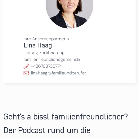
Ihre Ansprechpartnerin
Lina Haag
Leitung Zertifizierung
familienfreundlichegemeinde
+436763730774
lina.haag@familieundberuf.at
Geht's a bissl familienfreundlicher?
Der Podcast rund um die