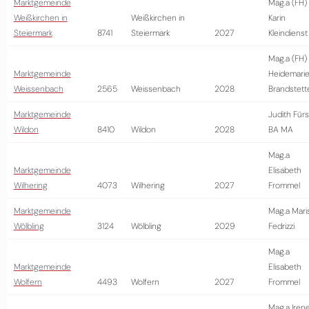
Marktgemeinde
Mag.a (FH)
Weißkirchen in
Weißkirchen in
Karin
Steiermark
8741
Steiermark
2027
Kleindienst
Mag.a (FH)
Marktgemeinde
Heidemari
Weissenbach
2565
Weissenbach
2028
Brandstett
Marktgemeinde
Judith Fürs
Wildon
8410
Wildon
2028
BA MA
Mag.a
Marktgemeinde
Elisabeth
Wilhering
4073
Wilhering
2027
Frommel
Marktgemeinde
Mag.a Mari
Wölbling
3124
Wölbling
2029
Fedrizzi
Mag.a
Marktgemeinde
Elisabeth
Wolfern
4493
Wolfern
2027
Frommel
Mag.a Iren