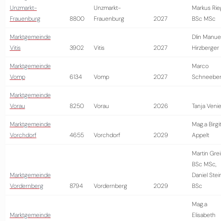
Unzmarkt-
Unzmarkt-
Markus Rie
Frauenburg
8800
Frauenburg
2027
BSc MSc
Marktgemeinde
DIin Manue
Vitis
3902
Vitis
2027
Hirzberger
Marktgemeinde
Marco
Vomp
6134
Vomp
2027
Schneeber
Marktgemeinde
Vorau
8250
Vorau
2026
Tanja Venie
Marktgemeinde
Mag.a Birgi
Vorchdorf
4655
Vorchdorf
2029
Appelt
Martin Gre
BSc MSc,
Marktgemeinde
Daniel Stei
Vordernberg
8794
Vordernberg
2029
BSc
Mag.a
Marktgemeinde
Elisabeth