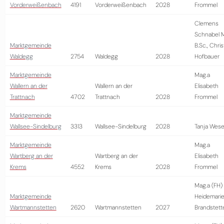
Vorderweißenbach
4191
Vorderweißenbach
2028
Frommel
Clemens
Schnabel 
Marktgemeinde
B.Sc., Chris
Waldegg
2754
Waldegg
2028
Hofbauer
Marktgemeinde
Mag.a
Wallern an der
Wallern an der
Elisabeth
Trattnach
4702
Trattnach
2028
Frommel
Marktgemeinde
Wallsee-Sindelburg
3313
Wallsee-Sindelburg
2028
Tanja Wese
Marktgemeinde
Mag.a
Wartberg an der
Wartberg an der
Elisabeth
Krems
4552
Krems
2028
Frommel
Mag.a (FH)
Marktgemeinde
Heidemari
Wartmannstetten
2620
Wartmannstetten
2027
Brandstett