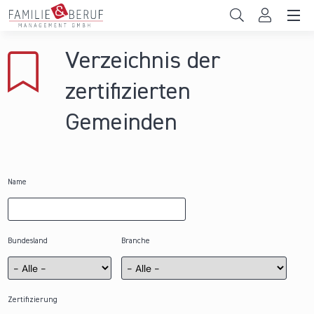
Direkt zum Inhalt
Unternehmen
Verzeichnis der
Gemeinden
zertifizierten
Hochschulen
Gemeinden
Persönliche Vereinbarkeit
Das sind wir
Name
News & Events
Bundesland
Branche
Zertifizierung