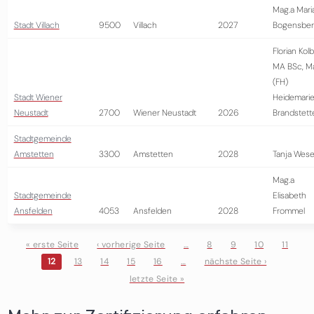
Mag.a Mari
Stadt Villach
9500
Villach
2027
Bogensber
Florian Kol
MA BSc, M
(FH)
Stadt Wiener
Heidemari
Neustadt
2700
Wiener Neustadt
2026
Brandstett
Stadtgemeinde
Amstetten
3300
Amstetten
2028
Tanja Wese
Mag.a
Stadtgemeinde
Elisabeth
Ansfelden
4053
Ansfelden
2028
Frommel
« erste Seite
‹ vorherige Seite
…
8
9
10
11
12
13
14
15
16
…
nächste Seite ›
Seiten
letzte Seite »