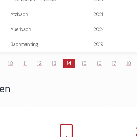
Atzbach
2021
Auerbach
2024
Bachmanning
2019
10
11
12
13
14
15
16
17
18
ren