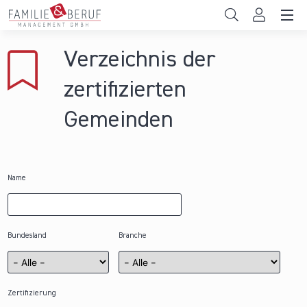
Direkt zum Inhalt
Unternehmen
Verzeichnis der
Gemeinden
zertifizierten
Hochschulen
Gemeinden
Persönliche Vereinbarkeit
Das sind wir
Name
News & Events
Bundesland
Branche
Zertifizierung