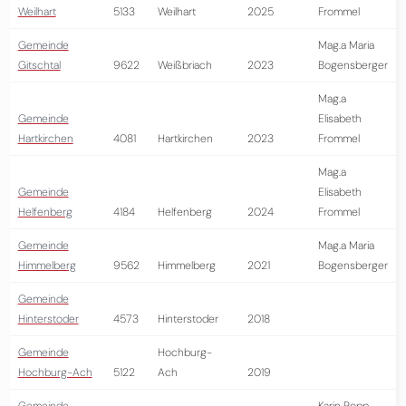
Weilhart
5133
Weilhart
2025
Frommel
Gemeinde
Mag.a Maria
Gitschtal
9622
Weißbriach
2023
Bogensberger
Mag.a
Gemeinde
Elisabeth
Hartkirchen
4081
Hartkirchen
2023
Frommel
Mag.a
Gemeinde
Elisabeth
Helfenberg
4184
Helfenberg
2024
Frommel
Gemeinde
Mag.a Maria
Himmelberg
9562
Himmelberg
2021
Bogensberger
Gemeinde
Hinterstoder
4573
Hinterstoder
2018
Gemeinde
Hochburg-
Hochburg-Ach
5122
Ach
2019