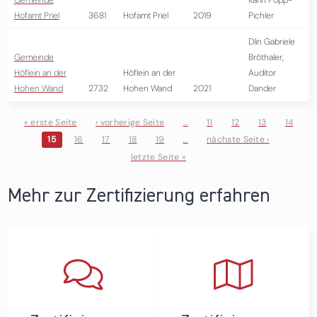
Gemeinde
Karin Popp-
Hofamt Priel
3681
Hofamt Priel
2019
Pichler
DIin Gabriele
Gemeinde
Bröthaler,
Höflein an der
Höflein an der
Auditor
Hohen Wand
2732
Hohen Wand
2021
Dander
« erste Seite
‹ vorherige Seite
…
11
12
13
14
15
16
17
18
19
…
nächste Seite ›
Seiten
letzte Seite »
Mehr zur Zertifizierung erfahren