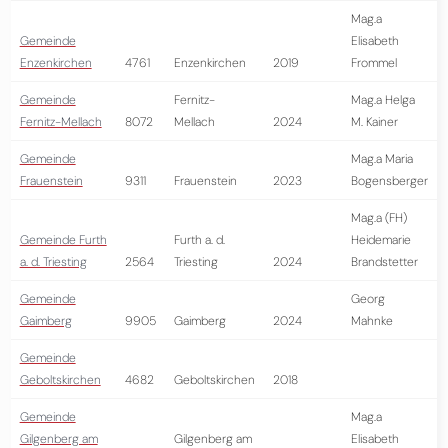
Mag.a
Gemeinde
Elisabeth
Enzenkirchen
4761
Enzenkirchen
2019
Frommel
Gemeinde
Fernitz-
Mag.a Helga
Fernitz-Mellach
8072
Mellach
2024
M. Kainer
Gemeinde
Mag.a Maria
Frauenstein
9311
Frauenstein
2023
Bogensberger
Mag.a (FH)
Gemeinde Furth
Furth a. d.
Heidemarie
a. d. Triesting
2564
Triesting
2024
Brandstetter
Gemeinde
Georg
Gaimberg
9905
Gaimberg
2024
Mahnke
Gemeinde
Geboltskirchen
4682
Geboltskirchen
2018
Gemeinde
Mag.a
Gilgenberg am
Gilgenberg am
Elisabeth