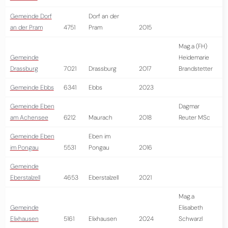
Gemeinde Dorf
Dorf an der
an der Pram
4751
Pram
2015
Mag.a (FH)
Gemeinde
Heidemarie
Drassburg
7021
Drassburg
2017
Brandstetter
Gemeinde Ebbs
6341
Ebbs
2023
Gemeinde Eben
Dagmar
am Achensee
6212
Maurach
2018
Reuter MSc
Gemeinde Eben
Eben im
im Pongau
5531
Pongau
2016
Gemeinde
Eberstalzell
4653
Eberstalzell
2021
Mag.a
Gemeinde
Elisabeth
Elixhausen
5161
Elixhausen
2024
Schwarzl