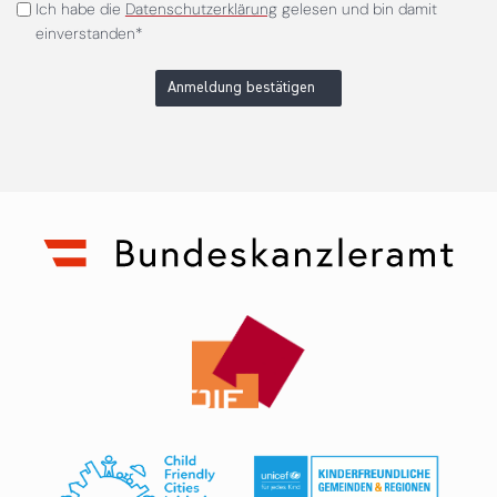
Ich habe die
Datenschutzerklärung
gelesen und bin damit
einverstanden*
Anmeldung bestätigen