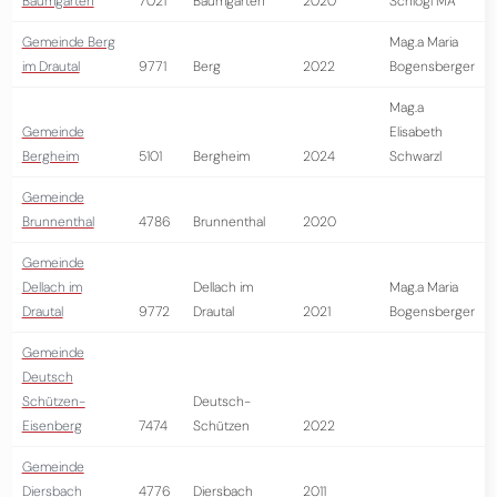
Baumgarten
7021
Baumgarten
2020
Schlögl MA
Gemeinde Berg
Mag.a Maria
im Drautal
9771
Berg
2022
Bogensberger
Mag.a
Gemeinde
Elisabeth
Bergheim
5101
Bergheim
2024
Schwarzl
Gemeinde
Brunnenthal
4786
Brunnenthal
2020
Gemeinde
Dellach im
Dellach im
Mag.a Maria
Drautal
9772
Drautal
2021
Bogensberger
Gemeinde
Deutsch
Schützen-
Deutsch-
Eisenberg
7474
Schützen
2022
Gemeinde
Diersbach
4776
Diersbach
2011