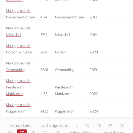
Marktgemeinde
Niederwaldkirchen
4174
Niederwaldkirchen
2016
Marktgemeinde
Niklasdorf
8712
Niklasdorf
2014
Marktgemeinde
Nötsch im Gailtal
9611
Nötsch
2023
Marktgemeinde
Ottenschlag
3631
Ottenschlag
2019
Marktgemeinde
Peilstein im
Peilstein im
Mühlviertel
4153
Mühlviertel
2020
Marktgemeinde
Poggersdorf
9130
Poggersdorf
2024
« erste Seite
‹ vorherige Seite
…
15
16
17
18
19
20
21
22
23
nächste Seite ›
letzte Seite »