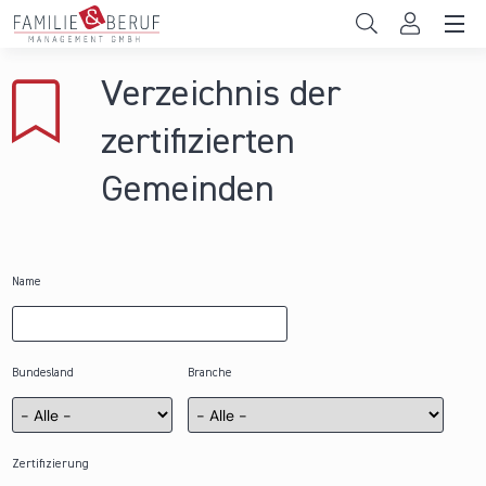
Direkt zum Inhalt
Unternehmen
Verzeichnis der
Gemeinden
zertifizierten
Hochschulen
Gemeinden
Persönliche Vereinbarkeit
Das sind wir
Name
News & Events
Bundesland
Branche
Zertifizierung