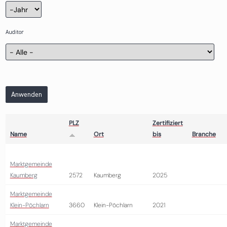
Zertifizierung
Jahr
Auditor
Anwenden
PLZ
Zertifiziert
Name
Ort
bis
Branche
Marktgemeinde
Kaumberg
2572
Kaumberg
2025
Marktgemeinde
Klein-Pöchlarn
3660
Klein-Pöchlarn
2021
Marktgemeinde