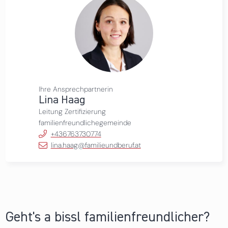
Ihre Ansprechpartnerin
Lina Haag
Leitung Zertifizierung
familienfreundlichegemeinde
+436763730774
lina.haag@familieundberuf.at
Geht's a bissl familienfreundlicher?