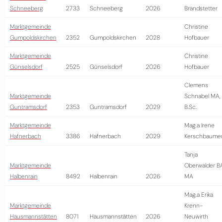
Schneeberg
2733
Schneeberg
2026
Brandstetter
Marktgemeinde
Christine
Gumpoldskirchen
2352
Gumpoldskirchen
2028
Hofbauer
Marktgemeinde
Christine
Günselsdorf
2525
Günselsdorf
2026
Hofbauer
Clemens
Marktgemeinde
Schnabel MA,
Guntramsdorf
2353
Guntramsdorf
2029
B.Sc.
Marktgemeinde
Mag.a Irene
Hafnerbach
3386
Hafnerbach
2029
Kerschbaume
Tanja
Marktgemeinde
Oberwalder B
Halbenrain
8492
Halbenrain
2026
MA
Mag.a Erika
Marktgemeinde
Krenn-
Hausmannstätten
8071
Hausmannstätten
2026
Neuwirth