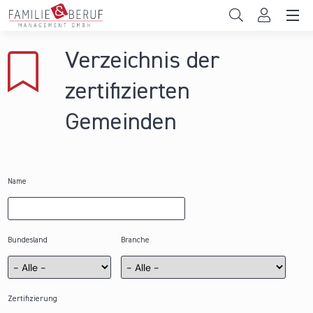
Direkt zum Inhalt
Unternehmen
Verzeichnis der
Gemeinden
zertifizierten
Hochschulen
Gemeinden
Persönliche Vereinbarkeit
Das sind wir
Name
News & Events
Bundesland
Branche
Zertifizierung