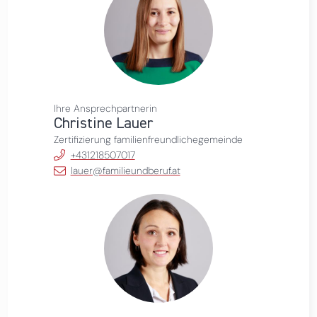
Ihre Ansprechpartnerin
Christine Lauer
Zertifizierung familienfreundlichegemeinde
+431218507017
lauer@familieundberuf.at