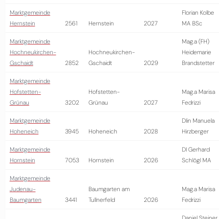
Marktgemeinde
Florian Kolbe
Hernstein
2561
Hernstein
2027
MA BSc
Marktgemeinde
Mag.a (FH)
Hochneukirchen-
Hochneukirchen-
Heidemarie
Gschaidt
2852
Gschaidt
2029
Brandstetter
Marktgemeinde
Hofstetten-
Hofstetten-
Mag.a Marisa
Grünau
3202
Grünau
2027
Fedrizzi
Marktgemeinde
DIin Manuela
Hoheneich
3945
Hoheneich
2028
Hirzberger
Marktgemeinde
DI Gerhard
Hornstein
7053
Hornstein
2026
Schlögl MA
Marktgemeinde
Judenau-
Baumgarten am
Mag.a Marisa
Baumgarten
3441
Tullnerfeld
2026
Fedrizzi
Daniel Steiner