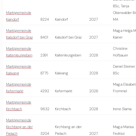
BSc, Tanja
Marktgemeinde
Oberwalder B
Kaindorf
8224
Kaindorf
2027
MA
Marktgemeinde
Mag.a Helga M
Kalsdorf bei Graz
8401
Kalsdorf bei Graz
2027
Kainer
Marktgemeinde
Christine
Kaltenleutgeben
2391
Kaltenleutgeben
2028
Hofbauer
Marktgemeinde
Daniel Steiner
Kalwang
8775
Kalwang
2028
BSc
Marktgemeinde
Mag.a Elisabe
Kefermarkt
4292
Kefermarkt
2026
Frommel
Marktgemeinde
Kirchbach
9632
Kirchbach
2028
Irene Slama
Marktgemeinde
Kirchberg an der
Kirchberg an der
Mag.a Marisa
Pielach
3204
Pielach
2027
Fedrizzi