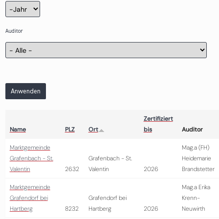
Zertifizierung
Jahr
Auditor
Anwenden
Zertifiziert
Name
PLZ
Ort
bis
Auditor
Marktgemeinde
Mag.a (FH)
Grafenbach - St.
Grafenbach - St.
Heidemarie
Valentin
2632
Valentin
2026
Brandstetter
Marktgemeinde
Mag.a Erika
Grafendorf bei
Grafendorf bei
Krenn-
Hartberg
8232
Hartberg
2026
Neuwirth