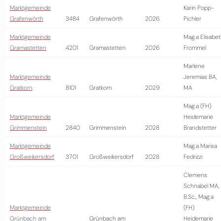
Marktgemeinde
Karin Popp-
Grafenwörth
3484
Grafenwörth
2026
Pichler
Marktgemeinde
Mag.a Elisabe
Gramastetten
4201
Gramastetten
2026
Frommel
Marlene
Marktgemeinde
Jeremias BA,
Gratkorn
8101
Gratkorn
2029
MA
Mag.a (FH)
Marktgemeinde
Heidemarie
Grimmenstein
2840
Grimmenstein
2028
Brandstetter
Marktgemeinde
Mag.a Marisa
Großweikersdorf
3701
Großweikersdorf
2028
Fedrizzi
Clemens
Schnabel MA,
B.Sc., Mag.a
Marktgemeinde
(FH)
Grünbach am
Grünbach am
Heidemarie