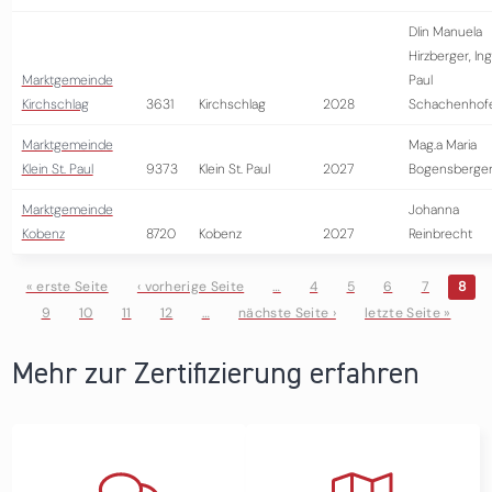
DIin Manuela
Hirzberger, Ing
Marktgemeinde
Paul
Kirchschlag
3631
Kirchschlag
2028
Schachenhof
Marktgemeinde
Mag.a Maria
Klein St. Paul
9373
Klein St. Paul
2027
Bogensberge
Marktgemeinde
Johanna
Kobenz
8720
Kobenz
2027
Reinbrecht
« erste Seite
‹ vorherige Seite
…
4
5
6
7
8
9
10
11
12
…
nächste Seite ›
letzte Seite »
Seiten
Mehr zur Zertifizierung erfahren