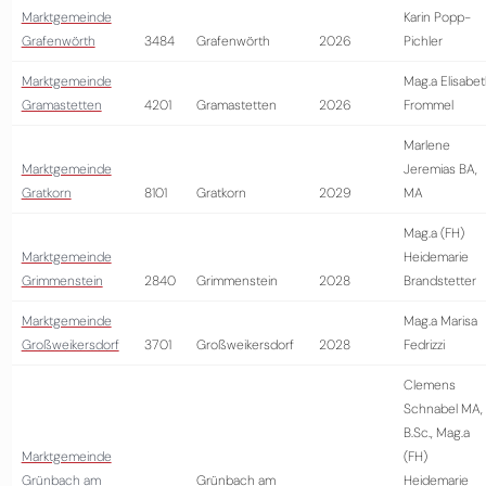
Marktgemeinde
Karin Popp-
Grafenwörth
3484
Grafenwörth
2026
Pichler
Marktgemeinde
Mag.a Elisabe
Gramastetten
4201
Gramastetten
2026
Frommel
Marlene
Marktgemeinde
Jeremias BA,
Gratkorn
8101
Gratkorn
2029
MA
Mag.a (FH)
Marktgemeinde
Heidemarie
Grimmenstein
2840
Grimmenstein
2028
Brandstetter
Marktgemeinde
Mag.a Marisa
Großweikersdorf
3701
Großweikersdorf
2028
Fedrizzi
Clemens
Schnabel MA,
B.Sc., Mag.a
Marktgemeinde
(FH)
Grünbach am
Grünbach am
Heidemarie