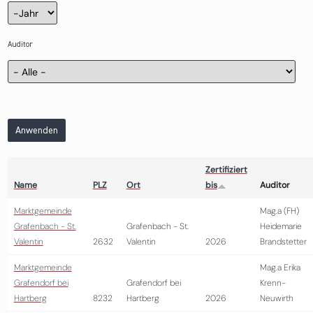
Zertifizierung
Jahr
Auditor
Anwenden
Zertifiziert
Name
PLZ
Ort
bis
Auditor
Marktgemeinde
Mag.a (FH)
Grafenbach - St.
Grafenbach - St.
Heidemarie
Valentin
2632
Valentin
2026
Brandstetter
Marktgemeinde
Mag.a Erika
Grafendorf bei
Grafendorf bei
Krenn-
Hartberg
8232
Hartberg
2026
Neuwirth