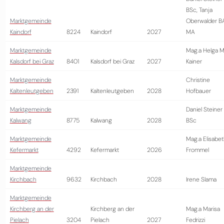
BSc, Tanja
Marktgemeinde
Oberwalder B
Kaindorf
8224
Kaindorf
2027
MA
Marktgemeinde
Mag.a Helga M
Kalsdorf bei Graz
8401
Kalsdorf bei Graz
2027
Kainer
Marktgemeinde
Christine
Kaltenleutgeben
2391
Kaltenleutgeben
2028
Hofbauer
Marktgemeinde
Daniel Steiner
Kalwang
8775
Kalwang
2028
BSc
Marktgemeinde
Mag.a Elisabe
Kefermarkt
4292
Kefermarkt
2026
Frommel
Marktgemeinde
Kirchbach
9632
Kirchbach
2028
Irene Slama
Marktgemeinde
Kirchberg an der
Kirchberg an der
Mag.a Marisa
Pielach
3204
Pielach
2027
Fedrizzi