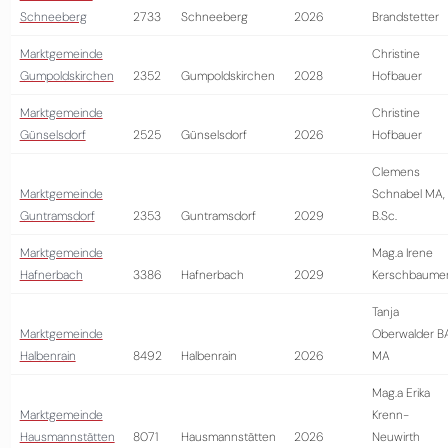
Schneeberg
2733
Schneeberg
2026
Brandstetter
Marktgemeinde
Christine
Gumpoldskirchen
2352
Gumpoldskirchen
2028
Hofbauer
Marktgemeinde
Christine
Günselsdorf
2525
Günselsdorf
2026
Hofbauer
Clemens
Marktgemeinde
Schnabel MA,
Guntramsdorf
2353
Guntramsdorf
2029
B.Sc.
Marktgemeinde
Mag.a Irene
Hafnerbach
3386
Hafnerbach
2029
Kerschbaume
Tanja
Marktgemeinde
Oberwalder B
Halbenrain
8492
Halbenrain
2026
MA
Mag.a Erika
Marktgemeinde
Krenn-
Hausmannstätten
8071
Hausmannstätten
2026
Neuwirth