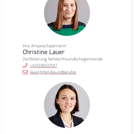
Ihre Ansprechpartnerin
Christine Lauer
Zertifizierung familienfreundlichegemeinde
+431218507017
lauer@familieundberuf.at