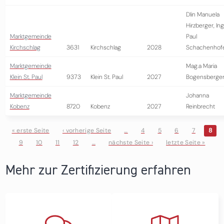
DIin Manuela
Hirzberger, Ing
Marktgemeinde
Paul
Kirchschlag
3631
Kirchschlag
2028
Schachenhof
Marktgemeinde
Mag.a Maria
Klein St. Paul
9373
Klein St. Paul
2027
Bogensberge
Marktgemeinde
Johanna
Kobenz
8720
Kobenz
2027
Reinbrecht
« erste Seite
‹ vorherige Seite
…
4
5
6
7
8
9
10
11
12
…
nächste Seite ›
letzte Seite »
Seiten
Mehr zur Zertifizierung erfahren