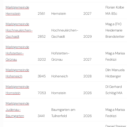
Marktgemeinde
Florian Kolbe
Hernstein
2561
Hernstein
2027
MA BSc
Marktgemeinde
Mag.a (FH)
Hochneukirchen-
Hochneukirchen-
Heidemarie
Gschaidt
2852
Gschaidt
2029
Brandstetter
Marktgemeinde
Hofstetten-
Hofstetten-
Mag.a Marisa
Grünau
3202
Grünau
2027
Fedrizzi
Marktgemeinde
DIin Manuela
Hoheneich
3945
Hoheneich
2028
Hirzberger
Marktgemeinde
DI Gerhard
Hornstein
7053
Hornstein
2026
Schlögl MA
Marktgemeinde
Judenau-
Baumgarten am
Mag.a Marisa
Baumgarten
3441
Tullnerfeld
2026
Fedrizzi
Daniel Steiner