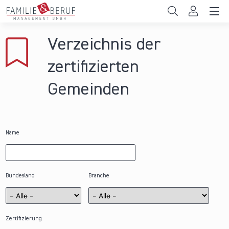
Direkt zum Inhalt
Unternehmen
Verzeichnis der
Gemeinden
zertifizierten
Hochschulen
Gemeinden
Persönliche Vereinbarkeit
Das sind wir
Name
News & Events
Bundesland
Branche
Zertifizierung