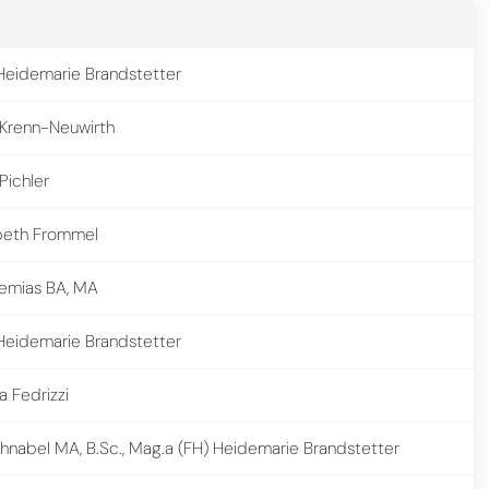
Heidemarie Brandstetter
 Krenn-Neuwirth
Pichler
abeth Frommel
remias BA, MA
Heidemarie Brandstetter
a Fedrizzi
nabel MA, B.Sc., Mag.a (FH) Heidemarie Brandstetter