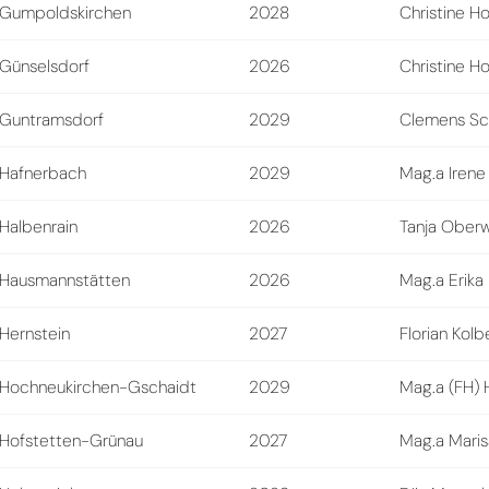
Gumpoldskirchen
2028
Christine H
Günselsdorf
2026
Christine H
Guntramsdorf
2029
Clemens Sc
Hafnerbach
2029
Mag.a Iren
Halbenrain
2026
Tanja Ober
Hausmannstätten
2026
Mag.a Erika
Hernstein
2027
Florian Kol
Hochneukirchen-Gschaidt
2029
Mag.a (FH) 
Hofstetten-Grünau
2027
Mag.a Maris