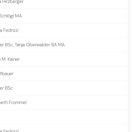
a Hirzberger
Schlögl MA
a Fedrizzi
ner BSc, Tanja Oberwalder BA MA
 M. Kainer
ofbauer
ner BSc
abeth Frommel
a Fedrizzi