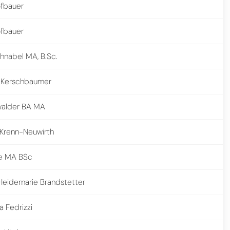
ofbauer
ofbauer
hnabel MA, B.Sc.
e Kerschbaumer
walder BA MA
 Krenn-Neuwirth
be MA BSc
Heidemarie Brandstetter
a Fedrizzi