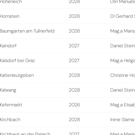
Hoheneich
2028
DIin Manuel
Hornstein
2026
DI Gerhard 
Baumgarten am Tullnerfeld
2026
Mag.a Maris
Kaindorf
2027
Daniel Stei
Kalsdorf bei Graz
2027
Mag.a Helga
Kaltenleutgeben
2028
Christine H
Kalwang
2028
Daniel Stei
Kefermarkt
2026
Mag.a Elis
Kirchbach
2028
Irene Slama
Kirchberg an der Pielach
2027
Mag.a Maris