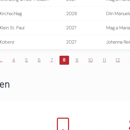
Kirchschlag
2028
DIin Manuel
Klein St. Paul
2027
Mag.a Mari
Kobenz
2027
Johanna Re
…
4
5
6
7
8
9
10
11
12
ren