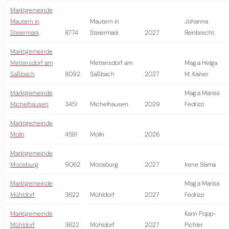
Marktgemeinde
Mautern in
Mautern in
Johanna
Steiermark
8774
Steiermark
2027
Reinbrecht
Marktgemeinde
Mettersdorf am
Mettersdorf am
Mag.a Helga
Saßbach
8092
Saßbach
2027
M. Kainer
Marktgemeinde
Mag.a Marisa
Michelhausen
3451
Michelhausen
2029
Fedrizzi
Marktgemeinde
Molln
4591
Molln
2026
Marktgemeinde
Moosburg
9062
Moosburg
2027
Irene Slama
Marktgemeinde
Mag.a Marisa
Mühldorf
3622
Mühldorf
2027
Fedrizzi
Marktgemeinde
Karin Popp-
Mühldorf
3622
Mühldorf
2027
Pichler