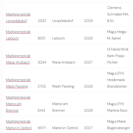
Clemens
Marktgemeinde
Schnabel MA,
Leopoldsdorf
2333
Leopoldsdorf
2029
B.Sc.
Marktgemeinde
Mag.a Helga
Lieboch
8501
Lieboch
2028
M. Kainer
DI Daniel Brüll,
Marktgemeinde
Karin Popp-
Maria-Anzbach
3034
Maria Anzbach
2027
Pichler
Mag.a (FH)
Marktgemeinde
Heidemarie
Markt Piesting
2753
Markt Piesting
2028
Brandstetter
Marktgemeinde
Matrei am
Matrei am
Mag.a (FH)
Brenner
6143
Brenner
2028
Martina Rizzo
Marktgemeinde
Mag.a Maria
Matrei in Osttirol
9971
Matrei in Osttirol
2027
Bogensberger