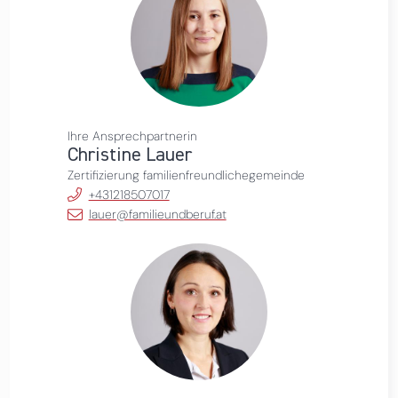
Ihre Ansprechpartnerin
Christine Lauer
Zertifizierung familienfreundlichegemeinde
+431218507017
lauer@familieundberuf.at