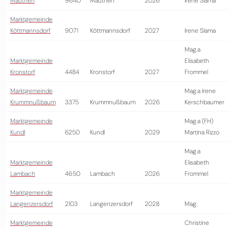
Mauthen
9640
Mauthen
2026
Irene Slama
Marktgemeinde
Köttmannsdorf
9071
Köttmannsdorf
2027
Irene Slama
Mag.a
Marktgemeinde
Elisabeth
Kronstorf
4484
Kronstorf
2027
Frommel
Marktgemeinde
Mag.a Irene
Krummnußbaum
3375
Krummnußbaum
2026
Kerschbaumer
Marktgemeinde
Mag.a (FH)
Kundl
6250
Kundl
2029
Martina Rizzo
Mag.a
Marktgemeinde
Elisabeth
Lambach
4650
Lambach
2026
Frommel
Marktgemeinde
Langenzersdorf
2103
Langenzersdorf
2028
Mag.
Marktgemeinde
Christine