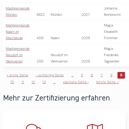
Marktgemeinde
Johanna
Mühlen
8822
Mühlen
2027
Reinbrecht
Marktgemeinde
Mag.a
Naarn im
Elisabeth
Machlande
4331
Naarn
2029
Frommel
Marktgemeinde
Mag.a
Neudorf im
Neudorf im
Friederike
Weinviertel
2135
Weinviertel
2029
Tagwerker
« erste Seite
‹ vorherige Seite
…
5
6
7
8
9
10
11
12
13
…
nächste Seite ›
letzte Seite »
Seiten
Mehr zur Zertifizierung erfahren