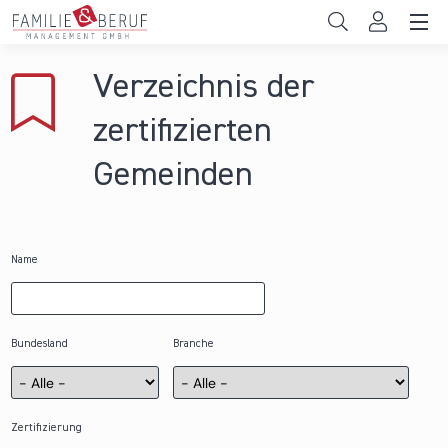
Direkt zum Inhalt
Unternehmen
Verzeichnis der
Gemeinden
zertifizierten
Hochschulen
Gemeinden
Persönliche Vereinbarkeit
Das sind wir
Name
News & Events
Bundesland
Branche
Zertifizierung