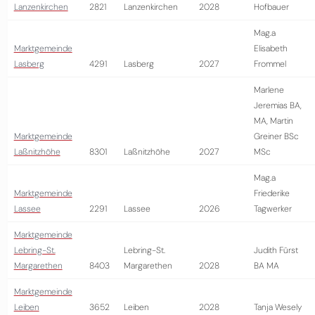
Lanzenkirchen
2821
Lanzenkirchen
2028
Hofbauer
Mag.a
Marktgemeinde
Elisabeth
Lasberg
4291
Lasberg
2027
Frommel
Marlene
Jeremias BA,
MA, Martin
Marktgemeinde
Greiner BSc
Laßnitzhöhe
8301
Laßnitzhöhe
2027
MSc
Mag.a
Marktgemeinde
Friederike
Lassee
2291
Lassee
2026
Tagwerker
Marktgemeinde
Lebring-St.
Lebring-St.
Judith Fürst
Margarethen
8403
Margarethen
2028
BA MA
Marktgemeinde
Leiben
3652
Leiben
2028
Tanja Wesely