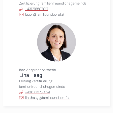
Zertifizierung familienfreundlichegemeinde
+431218507017
lauer@familieundberuf.at
Ihre Ansprechpartnerin
Lina Haag
Leitung Zertifizierung
familienfreundlichegemeinde
+436763730774
lina.haag@familieundberuf.at