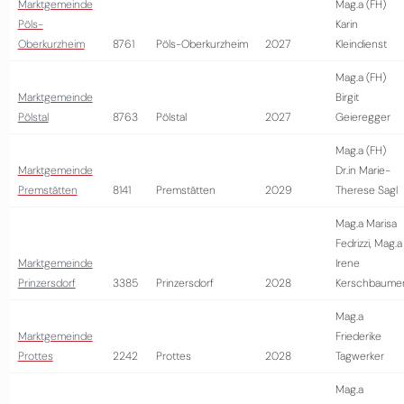
Marktgemeinde
Mag.a (FH)
Pöls-
Karin
Oberkurzheim
8761
Pöls-Oberkurzheim
2027
Kleindienst
Mag.a (FH)
Marktgemeinde
Birgit
Pölstal
8763
Pölstal
2027
Geieregger
Mag.a (FH)
Marktgemeinde
Dr.in Marie-
Premstätten
8141
Premstätten
2029
Therese Sagl
Mag.a Marisa
Fedrizzi, Mag.a
Marktgemeinde
Irene
Prinzersdorf
3385
Prinzersdorf
2028
Kerschbaume
Mag.a
Marktgemeinde
Friederike
Prottes
2242
Prottes
2028
Tagwerker
Mag.a