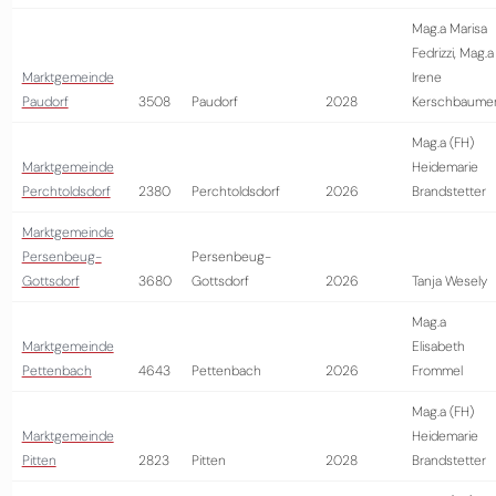
Mag.a Marisa
Fedrizzi, Mag.a
Marktgemeinde
Irene
Paudorf
3508
Paudorf
2028
Kerschbaume
Mag.a (FH)
Marktgemeinde
Heidemarie
Perchtoldsdorf
2380
Perchtoldsdorf
2026
Brandstetter
Marktgemeinde
Persenbeug-
Persenbeug-
Gottsdorf
3680
Gottsdorf
2026
Tanja Wesely
Mag.a
Marktgemeinde
Elisabeth
Pettenbach
4643
Pettenbach
2026
Frommel
Mag.a (FH)
Marktgemeinde
Heidemarie
Pitten
2823
Pitten
2028
Brandstetter