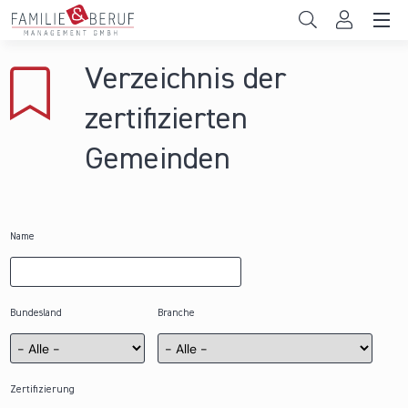
Direkt zum Inhalt
Unternehmen
Verzeichnis der
Gemeinden
zertifizierten
Hochschulen
Gemeinden
Persönliche Vereinbarkeit
Das sind wir
Name
News & Events
Bundesland
Branche
Zertifizierung