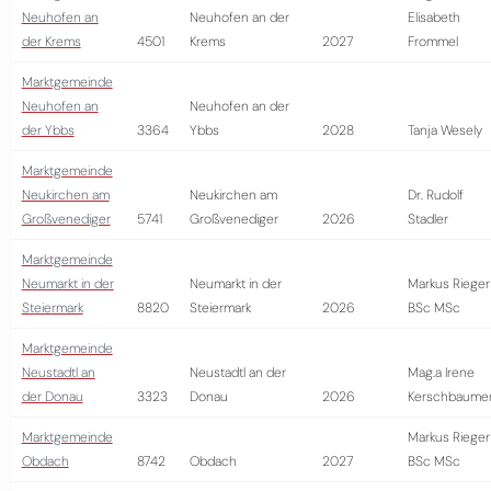
Neuhofen an
Neuhofen an der
Elisabeth
der Krems
4501
Krems
2027
Frommel
Marktgemeinde
Neuhofen an
Neuhofen an der
der Ybbs
3364
Ybbs
2028
Tanja Wesely
Marktgemeinde
Neukirchen am
Neukirchen am
Dr. Rudolf
Großvenediger
5741
Großvenediger
2026
Stadler
Marktgemeinde
Neumarkt in der
Neumarkt in der
Markus Rieger
Steiermark
8820
Steiermark
2026
BSc MSc
Marktgemeinde
Neustadtl an
Neustadtl an der
Mag.a Irene
der Donau
3323
Donau
2026
Kerschbaume
Marktgemeinde
Markus Rieger
Obdach
8742
Obdach
2027
BSc MSc