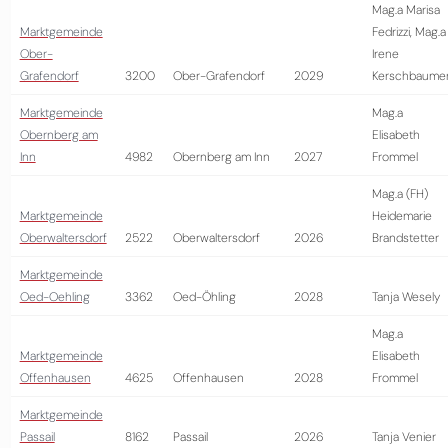
Mag.a Marisa
Marktgemeinde
Fedrizzi, Mag.a
Ober-
Irene
Grafendorf
3200
Ober-Grafendorf
2029
Kerschbaume
Marktgemeinde
Mag.a
Obernberg am
Elisabeth
Inn
4982
Obernberg am Inn
2027
Frommel
Mag.a (FH)
Marktgemeinde
Heidemarie
Oberwaltersdorf
2522
Oberwaltersdorf
2026
Brandstetter
Marktgemeinde
Oed-Oehling
3362
Oed-Öhling
2028
Tanja Wesely
Mag.a
Marktgemeinde
Elisabeth
Offenhausen
4625
Offenhausen
2028
Frommel
Marktgemeinde
Passail
8162
Passail
2026
Tanja Venier