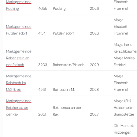
Marktgemeinde
Elisabeth
Pucking
4055
Pucking
2026
Frommel
Mag.a
Marktgemeinde
Elisabeth
Putzleinsdorf
4134
Putzleinsdorf
2026
Frommel
Mag.a Irene
Marktgemeinde
Kerschbaumer
Rabenstein an
Mag.a Marisa
der Pielach
3203
Rabenstein/Pielach
2029
Fedrizzi
Marktgemeinde
Mag.a
Rainbach im
Elisabeth
Mühlkreis
4261
Rainbach i. M.
2028
Frommel
Marktgemeinde
Mag.a (FH)
Reichenau an
Reichenau an der
Heidemarie
der Rax
2651
Rax
2027
Brandstetter
DIin Manuela
Hirzberger,