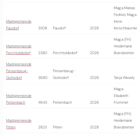
Mag.a Marisa
Fedrizzi, Mag.a
Marktgemeinde
Irene
Paudorf
3508
Paudorf
2028
Kerschbaume
Mag.a (FH)
Marktgemeinde
Heidemarie
Perchtoldsdorf
2380
Perchtoldsdorf
2026
Brandstetter
Marktgemeinde
Persenbeug-
Persenbeug-
Gottsdorf
3680
Gottsdorf
2026
Tanja Wesely
Mag.a
Marktgemeinde
Elisabeth
Pettenbach
4643
Pettenbach
2026
Frommel
Mag.a (FH)
Marktgemeinde
Heidemarie
Pitten
2823
Pitten
2028
Brandstetter