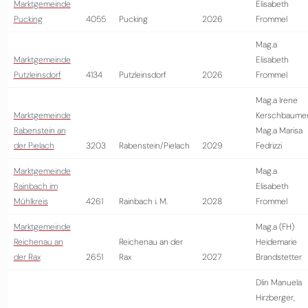
Marktgemeinde
Elisabeth
Pucking
4055
Pucking
2026
Frommel
Mag.a
Marktgemeinde
Elisabeth
Putzleinsdorf
4134
Putzleinsdorf
2026
Frommel
Mag.a Irene
Marktgemeinde
Kerschbaumer
Rabenstein an
Mag.a Marisa
der Pielach
3203
Rabenstein/Pielach
2029
Fedrizzi
Marktgemeinde
Mag.a
Rainbach im
Elisabeth
Mühlkreis
4261
Rainbach i. M.
2028
Frommel
Marktgemeinde
Mag.a (FH)
Reichenau an
Reichenau an der
Heidemarie
der Rax
2651
Rax
2027
Brandstetter
DIin Manuela
Hirzberger,