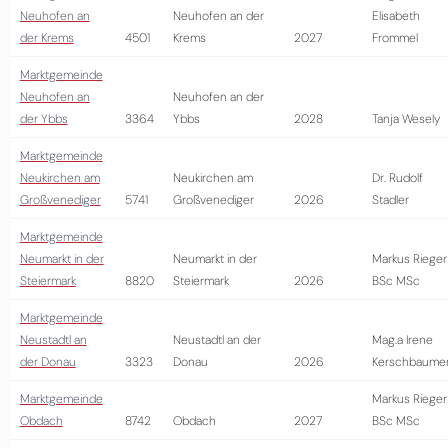
Neuhofen an
Neuhofen an der
Elisabeth
der Krems
4501
Krems
2027
Frommel
Marktgemeinde
Neuhofen an
Neuhofen an der
der Ybbs
3364
Ybbs
2028
Tanja Wesely
Marktgemeinde
Neukirchen am
Neukirchen am
Dr. Rudolf
Großvenediger
5741
Großvenediger
2026
Stadler
Marktgemeinde
Neumarkt in der
Neumarkt in der
Markus Rieger
Steiermark
8820
Steiermark
2026
BSc MSc
Marktgemeinde
Neustadtl an
Neustadtl an der
Mag.a Irene
der Donau
3323
Donau
2026
Kerschbaume
Marktgemeinde
Markus Rieger
Obdach
8742
Obdach
2027
BSc MSc