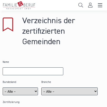
Direkt zum Inhalt
Unternehmen
Verzeichnis der
Gemeinden
zertifizierten
Hochschulen
Gemeinden
Persönliche Vereinbarkeit
Das sind wir
Name
News & Events
Bundesland
Branche
Zertifizierung