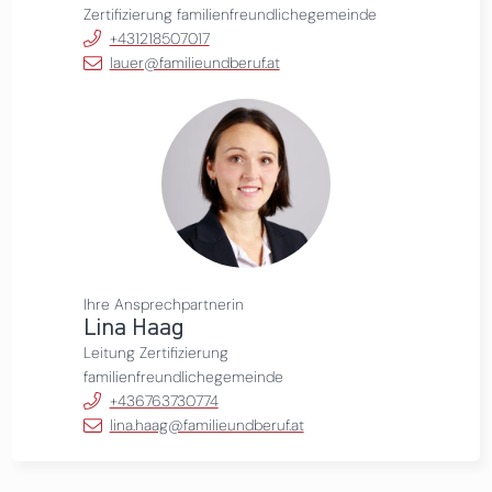
Zertifizierung familienfreundlichegemeinde
+431218507017
lauer@familieundberuf.at
Ihre Ansprechpartnerin
Lina Haag
Leitung Zertifizierung
familienfreundlichegemeinde
+436763730774
lina.haag@familieundberuf.at