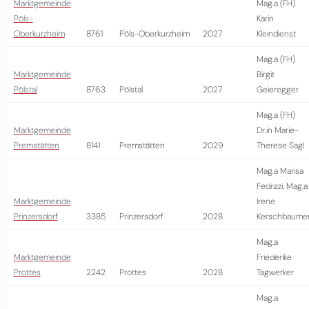
Marktgemeinde
Mag.a (FH)
Pöls-
Karin
Oberkurzheim
8761
Pöls-Oberkurzheim
2027
Kleindienst
Mag.a (FH)
Marktgemeinde
Birgit
Pölstal
8763
Pölstal
2027
Geieregger
Mag.a (FH)
Marktgemeinde
Dr.in Marie-
Premstätten
8141
Premstätten
2029
Therese Sagl
Mag.a Marisa
Fedrizzi, Mag.a
Marktgemeinde
Irene
Prinzersdorf
3385
Prinzersdorf
2028
Kerschbaume
Mag.a
Marktgemeinde
Friederike
Prottes
2242
Prottes
2028
Tagwerker
Mag.a