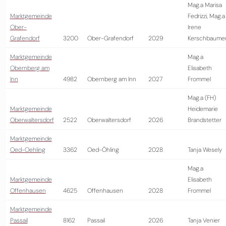
Mag.a Marisa
Marktgemeinde
Fedrizzi, Mag.a
Ober-
Irene
Grafendorf
3200
Ober-Grafendorf
2029
Kerschbaume
Marktgemeinde
Mag.a
Obernberg am
Elisabeth
Inn
4982
Obernberg am Inn
2027
Frommel
Mag.a (FH)
Marktgemeinde
Heidemarie
Oberwaltersdorf
2522
Oberwaltersdorf
2026
Brandstetter
Marktgemeinde
Oed-Oehling
3362
Oed-Öhling
2028
Tanja Wesely
Mag.a
Marktgemeinde
Elisabeth
Offenhausen
4625
Offenhausen
2028
Frommel
Marktgemeinde
Passail
8162
Passail
2026
Tanja Venier