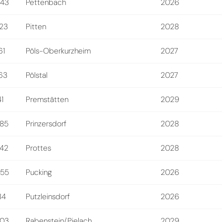
43
Pettenbach
2026
23
Pitten
2028
61
Pöls-Oberkurzheim
2027
63
Pölstal
2027
41
Premstätten
2029
85
Prinzersdorf
2028
42
Prottes
2028
55
Pucking
2026
34
Putzleinsdorf
2026
03
Rabenstein/Pielach
2029