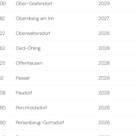
200
Ober-Grafendorf
2029
82
Obernberg am Inn
2027
22
Oberwaltersdorf
2026
62
Oed-Öhling
2028
25
Offenhausen
2028
62
Passail
2026
08
Paudorf
2028
80
Perchtoldsdorf
2026
680
Persenbeug-Gottsdorf
2026