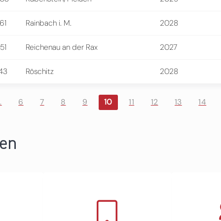
61
Rainbach i. M.
2028
51
Reichenau an der Rax
2027
43
Röschitz
2028
…
6
7
8
9
10
11
12
13
14
ren