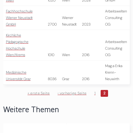
Wien
1020
Wien
2028
GmbH
Fachhochschule
Arbeitswelten
Wiener Neustadt
Wiener
Consulting
GmbH
2700
Neustadt
2023
OG
Kirchliche
Pädagogische
Arbeitswelten
Hochschule
Consulting
Wien/Krems
1010
Wien
2016
OG
Mag.a Erika
Medizinische
Krenn-
Universität Graz
8036
Graz
2016
Neuwirth
« erste Seite
‹ vorherige Seite
1
2
Seiten
Weitere Themen