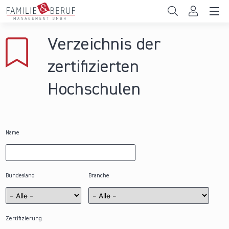
Direkt zum Inhalt
Unternehmen
Verzeichnis der
Gemeinden
zertifizierten
Hochschulen
Hochschulen
Persönliche Vereinbarkeit
Das sind wir
Name
News & Events
Bundesland
Branche
Zertifizierung