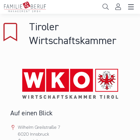
Direkt zum Inhalt
Unternehmen
Tiroler
Gemeinden
Wirtschaftskammer
Hochschulen
Persönliche Vereinbarkeit
Das sind wir
News & Events
Auf einen Blick
Wilhelm Greilstraße 7
6020
Innsbruck