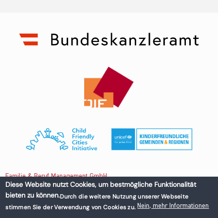
Familie & Beruf Management GmbH
Diese Website nutzt Cookies, um bestmögliche Funktionalität
bieten zu können.
Durch die weitere Nutzung unserer Webseite
Untere Donaustraße 13-15/3 1020 Wien, Austria
Nein, mehr Informationen
stimmen Sie der Verwendung von Cookies zu.
+43 1 218 50 70