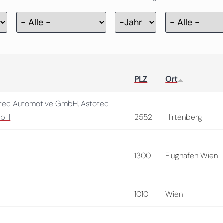
Zertifizierung
Jahr
PLZ
Ort
otec Automotive GmbH, Astotec
mbH
2552
Hirtenberg
1300
Flughafen Wien
1010
Wien