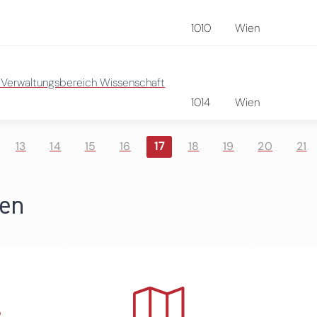
1010
Wien
- Verwaltungsbereich Wissenschaft
1014
Wien
13
14
15
16
17
18
19
20
21
ren