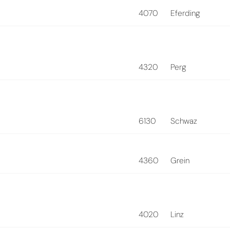
4070
Eferding
4320
Perg
6130
Schwaz
4360
Grein
4020
Linz