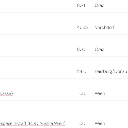
8041
Graz
4655
Vorchdorf
8051
Graz
2410
Hainburg/Donau
rkasse)
1100
Wien
gesellschaft (BDO Austria Wien)
1100
Wien