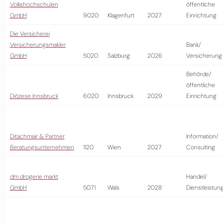
Volkshochschulen
öffentliche
GmbH
9020
Klagenfurt
2027
Einrichtung
Die Versicherei
Versicherungsmakler
Bank/
GmbH
5020
Salzburg
2026
Versicherung
Behörde/
öffentliche
Diözese Innsbruck
6020
Innsbruck
2029
Einrichtung
Ditachmair & Partner
Information/
Beratungsunternehmen
1120
Wien
2027
Consulting
dm drogerie markt
Handel/
GmbH
5071
Wals
2028
Dienstleistun