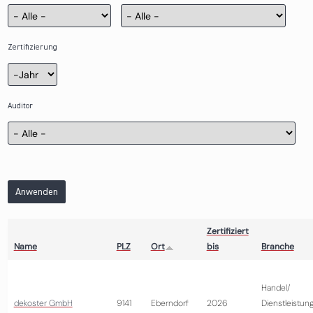
Zertifizierung
Zertifizierung
Jahr
Auditor
Anwenden
Zertifiziert
Name
PLZ
Ort
bis
Branche
Handel/
dekoster GmbH
9141
Eberndorf
2026
Dienstleistun