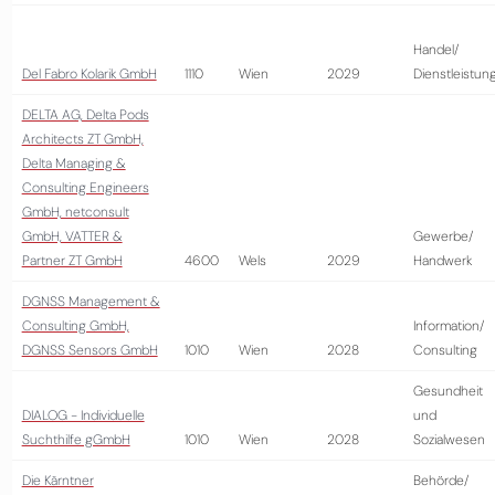
Handel/
Del Fabro Kolarik GmbH
1110
Wien
2029
Dienstleistun
DELTA AG, Delta Pods
Architects ZT GmbH,
Delta Managing &
Consulting Engineers
GmbH, netconsult
GmbH, VATTER &
Gewerbe/
Partner ZT GmbH
4600
Wels
2029
Handwerk
DGNSS Management &
Consulting GmbH,
Information/
DGNSS Sensors GmbH
1010
Wien
2028
Consulting
Gesundheit
DIALOG - Individuelle
und
Suchthilfe gGmbH
1010
Wien
2028
Sozialwesen
Die Kärntner
Behörde/