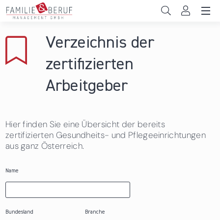
Direkt zum Inhalt
Unternehmen
Verzeichnis der
Gemeinden
zertifizierten
Hochschulen
Arbeitgeber
Persönliche Vereinbarkeit
Hier finden Sie eine Übersicht der bereits
Das sind wir
zertifizierten Gesundheits- und Pflegeeinrichtungen
aus ganz Österreich.
News & Events
Name
Bundesland
Branche