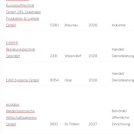
Kunststofftechnik
GmbH, DPL Dräxlmaier
Produktion & Logistik
GmbH
5280
Braunau
2026
Industrie
E.MAYR
Reinigungstechnik
Handel/
GesmbH
2331
Vösendorf
2028
Dienstleistun
Handel/
EAM Systems GmbH
8054
Graz
2026
Dienstleistun
ecoplus.
Niederösterreichs
Behörde/
Wirtschaftsagentur
öffentliche
GmbH
3100
St. Pölten
2027
Einrichtung