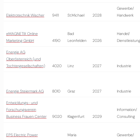
Gewerbe/
Elektrotechnik Wischer
9411
St.Michael
2028
Handwerk
eMAGNETIX Online
Bad
Handel/
Marketing GmbH
4190
Leonfelden
2026
Dienstleistun
Energie AG
Oberösterreich (und
Tochtergesellschaften)
4020
Linz
2027
Industrie
Energie Steiermark AG
8010
Graz
2027
Industrie
Entwicklungs- und
Forschungsverein
Information/
Business Frauen Center
9020
Klagenfurt
2029
Consulting
EPS Electric Power
Maria
Gewerbe/