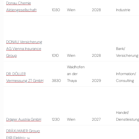
Donau Chemie
Aktiengesellschaft
1030
Wien
2028
Industrie
DONAU Versicherung
AG Vienna Insurance
Bank/
Group
1010
Wien
2028
Versicherung
Waidhofen
DR. DÖLLER
an der
Information/
Vermessung ZT GmbH
3830
Thaya
2029
Consulting
Handel/
Dräger Austria GmbH
1230
Wien
2027
Dienstleistun
DRÄXLMAIER Group:
EKB Elektro- u.