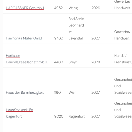
Gewerbe/
HARGASSNER Ges mbH
4952
Weng
2026
Handwerk
Bad Sankt
Leonhard
im
Gewerbe/
Harmonika Müller GmbH
9462
Lavanttal
2027
Handwerk
Hartlauer
Handel/
Handelsgesellschaft m.b.H.
4400
Steyr
2028
Dienstleist
Gesundhei
und
Haus der Barmherzigkeit
1160
Wien
2027
Sozialwese
Gesundhei
HausKrankenHilfe
und
Klagenfurt
9020
Klagenfurt
2027
Sozialwese