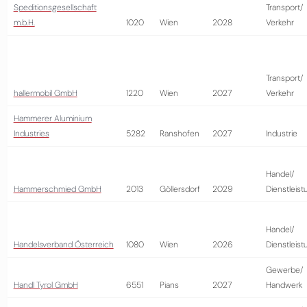
Speditionsgesellschaft
Transport/
m.b.H.
1020
Wien
2028
Verkehr
Transport/
hallermobil GmbH
1220
Wien
2027
Verkehr
Hammerer Aluminium
Industries
5282
Ranshofen
2027
Industrie
Handel/
Hammerschmied GmbH
2013
Göllersdorf
2029
Dienstleist
Handel/
Handelsverband Österreich
1080
Wien
2026
Dienstleist
Gewerbe/
Handl Tyrol GmbH
6551
Pians
2027
Handwerk