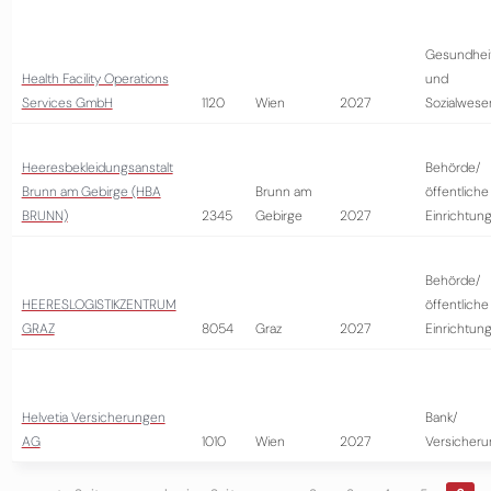
Gesundhei
Health Facility Operations
und
Services GmbH
1120
Wien
2027
Sozialwese
Heeresbekleidungsanstalt
Behörde/
Brunn am Gebirge (HBA
Brunn am
öffentliche
BRUNN)
2345
Gebirge
2027
Einrichtun
Behörde/
HEERESLOGISTIKZENTRUM
öffentliche
GRAZ
8054
Graz
2027
Einrichtun
Helvetia Versicherungen
Bank/
AG
1010
Wien
2027
Versicheru