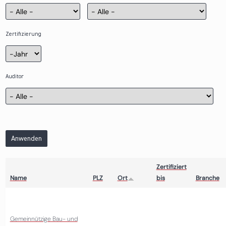
Zertifizierung
Zertifizierung
Jahr
Auditor
Anwenden
Zertifiziert
Name
PLZ
Ort
bis
Branche
Gemeinnützige Bau- und