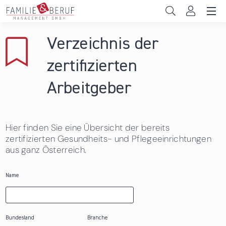
Direkt zum Inhalt
Unternehmen
Verzeichnis der
Gemeinden
zertifizierten
Hochschulen
Arbeitgeber
Persönliche Vereinbarkeit
Hier finden Sie eine Übersicht der bereits
Das sind wir
zertifizierten Gesundheits- und Pflegeeinrichtungen
aus ganz Österreich.
News & Events
Name
Bundesland
Branche