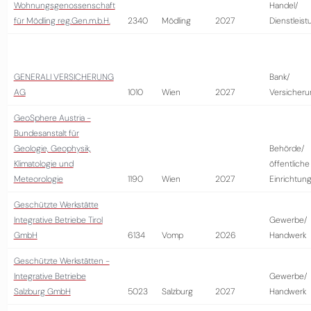
Wohnungsgenossenschaft
Handel/
für Mödling reg.Gen.m.b.H.
2340
Mödling
2027
Dienstleist
GENERALI VERSICHERUNG
Bank/
AG
1010
Wien
2027
Versicheru
GeoSphere Austria -
Bundesanstalt für
Geologie, Geophysik,
Behörde/
Klimatologie und
öffentliche
Meteorologie
1190
Wien
2027
Einrichtun
Geschützte Werkstätte
Integrative Betriebe Tirol
Gewerbe/
GmbH
6134
Vomp
2026
Handwerk
Geschützte Werkstätten -
Integrative Betriebe
Gewerbe/
Salzburg GmbH
5023
Salzburg
2027
Handwerk