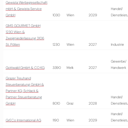
Gewista Werbegesellschaft
mbH & Gewista Service
Handel/
GmbH
1030
Wien
2029
Dienstleist
GMS GOURMET GmbH
1230 Wien &
Zweigniederlassung 3106
St. Pölten
1230
Wien
2027
Industrie
Gewerbe/
Gottwald GmbH & CO KG
3390
Melk
2027
Handwerk
Grazer Treuhand
Steuerberatung GmbH &
Partner KG; Schlack &
Partner Steuerberatung
Handel/
GmbH
8010
Graz
2028
Dienstleist
Handel/
GrECo International AG
1190
Wien
2029
Dienstleist