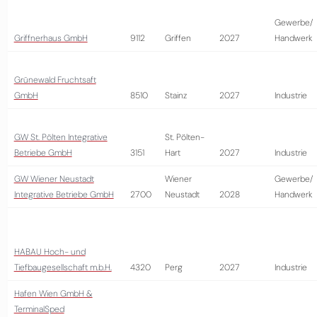
Gewerbe/
Griffnerhaus GmbH
9112
Griffen
2027
Handwerk
Grünewald Fruchtsaft
GmbH
8510
Stainz
2027
Industrie
GW St. Pölten Integrative
St. Pölten-
Betriebe GmbH
3151
Hart
2027
Industrie
GW Wiener Neustadt
Wiener
Gewerbe/
Integrative Betriebe GmbH
2700
Neustadt
2028
Handwerk
HABAU Hoch- und
Tiefbaugesellschaft m.b.H.
4320
Perg
2027
Industrie
Hafen Wien GmbH &
TerminalSped