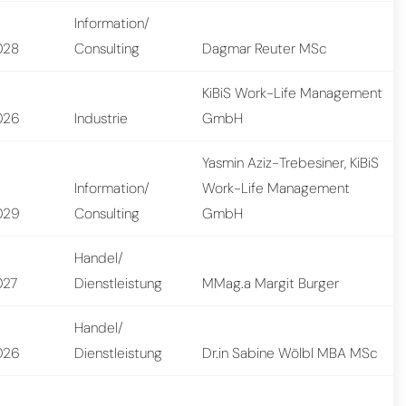
Information/
028
Consulting
Dagmar Reuter MSc
KiBiS Work-Life Management
026
Industrie
GmbH
Yasmin Aziz-Trebesiner, KiBiS
Information/
Work-Life Management
029
Consulting
GmbH
Handel/
027
Dienstleistung
MMag.a Margit Burger
Handel/
026
Dienstleistung
Dr.in Sabine Wölbl MBA MSc