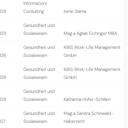
Information/
028
Consulting
Irene Slama
Gesundheit und
029
Sozialwesen
Mag.a Aglaë Eichinger MBA
Gesundheit und
KiBiS Work-Life Management
026
Sozialwesen
GmbH
Gesundheit und
KiBiS Work-Life Management
028
Sozialwesen
GmbH
Gesundheit und
028
Sozialwesen
Katharina Hofer-Schillen
Gesundheit und
Mag.a Sandra Schinwald-
027
Sozialwesen
Haberzettl