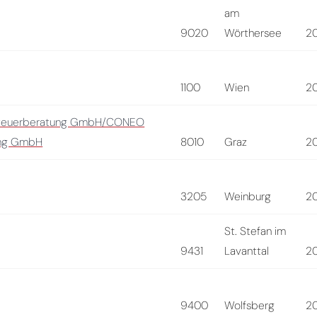
am
9020
Wörthersee
2
1100
Wien
2
Steuerberatung GmbH/CONEO
ung GmbH
8010
Graz
2
3205
Weinburg
2
St. Stefan im
9431
Lavanttal
2
9400
Wolfsberg
2