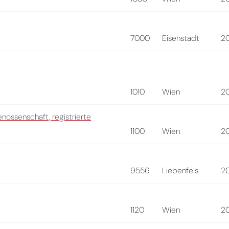
7000
Eisenstadt
2
1010
Wien
2
ossenschaft, registrierte
1100
Wien
2
9556
Liebenfels
2
1120
Wien
2