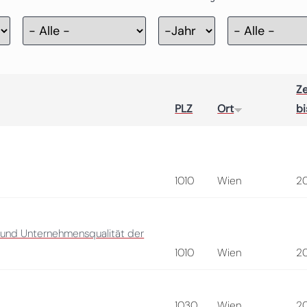
Zertifizierung
Jahr
Ze
PLZ
Ort
bi
1010
Wien
2
 und Unternehmensqualität der
1010
Wien
2
1030
Wien
2