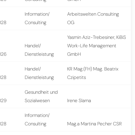
Information/
Arbeitswelten Consulting
028
Consulting
OG
Yasmin Aziz-Trebesiner, KiBiS
Handel/
Work-Life Management
026
Dienstleistung
GmbH
Handel/
KR Mag.(FH) Mag. Beatrix
028
Dienstleistung
Czipetits
Gesundheit und
029
Sozialwesen
Irene Slama
Information/
028
Consulting
Mag.a Martina Pecher CSR