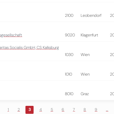
2100
Leobendorf
2
gesellschaft
9020
Klagenfurt
2
ritas Socialis GmbH, CS Kalksburg
1030
Wien
2
1010
Wien
2
8010
Graz
2
1
2
3
4
5
6
7
8
9
…