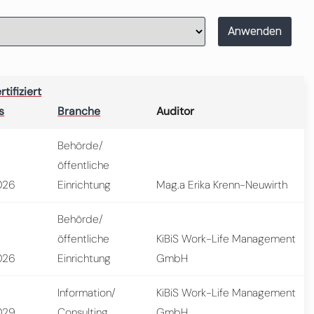
Anwenden
rtifiziert
s
Branche
Auditor
Behörde/
öffentliche
026
Einrichtung
Mag.a Erika Krenn-Neuwirth
Behörde/
öffentliche
KiBiS Work-Life Management
026
Einrichtung
GmbH
Information/
KiBiS Work-Life Management
029
Consulting
GmbH