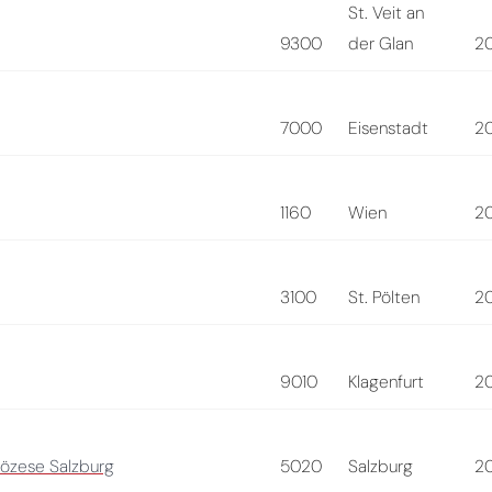
St. Veit an
9300
der Glan
2
7000
Eisenstadt
2
1160
Wien
2
3100
St. Pölten
2
9010
Klagenfurt
2
iözese Salzburg
5020
Salzburg
2