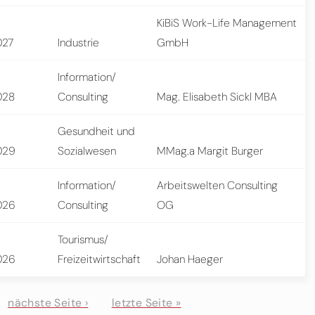
KiBiS Work-Life Management
027
Industrie
GmbH
Information/
028
Consulting
Mag. Elisabeth Sickl MBA
Gesundheit und
029
Sozialwesen
MMag.a Margit Burger
Information/
Arbeitswelten Consulting
026
Consulting
OG
Tourismus/
026
Freizeitwirtschaft
Johan Haeger
nächste Seite ›
letzte Seite »