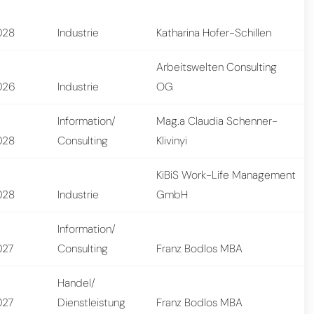
028
Industrie
Katharina Hofer-Schillen
Arbeitswelten Consulting
026
Industrie
OG
Information/
Mag.a Claudia Schenner-
028
Consulting
Klivinyi
KiBiS Work-Life Management
028
Industrie
GmbH
Information/
027
Consulting
Franz Bodlos MBA
Handel/
027
Dienstleistung
Franz Bodlos MBA