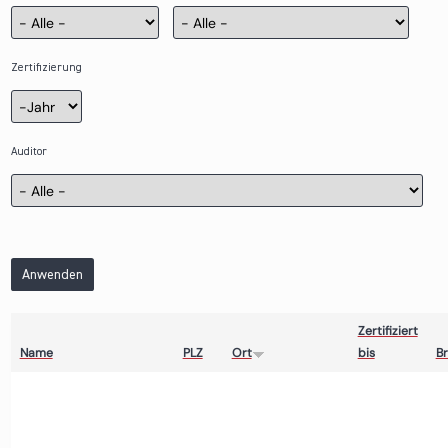
Zertifizierung
Zertifizierung
Jahr
Auditor
Anwenden
Zertifiziert
Name
PLZ
Ort
bis
B