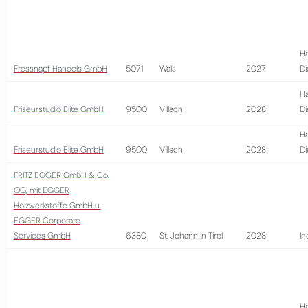
Ha
Fressnapf Handels GmbH
5071
Wals
2027
Di
Ha
Friseurstudio Elite GmbH
9500
Villach
2028
Di
Ha
Friseurstudio Elite GmbH
9500
Villach
2028
Di
FRITZ EGGER GmbH & Co.
OG, mit EGGER
Holzwerkstoffe GmbH u.
EGGER Corporate
Services GmbH
6380
St. Johann in Tirol
2028
In
Ha