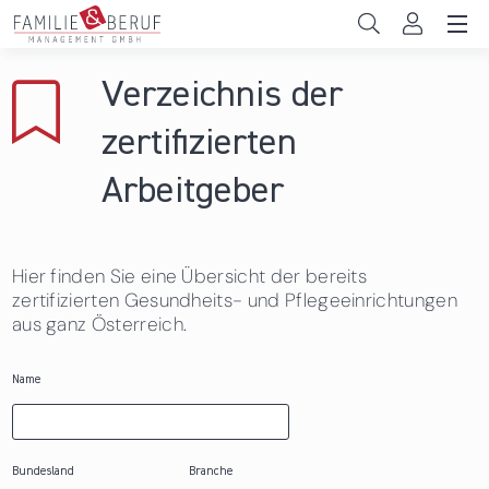
Direkt zum Inhalt
Unternehmen
Verzeichnis der
Gemeinden
zertifizierten
Hochschulen
Arbeitgeber
Persönliche Vereinbarkeit
Hier finden Sie eine Übersicht der bereits
Das sind wir
zertifizierten Gesundheits- und Pflegeeinrichtungen
aus ganz Österreich.
News & Events
Name
Bundesland
Branche