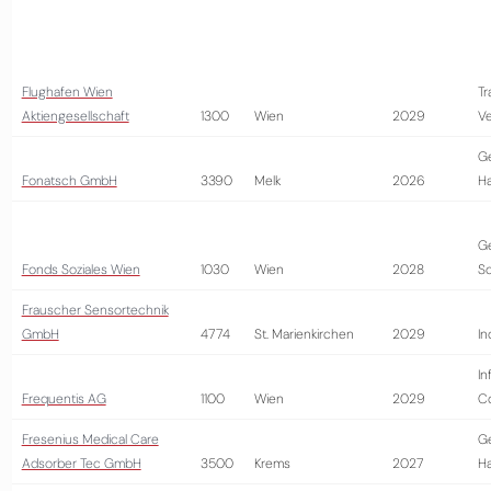
Flughafen Wien
Tr
Aktiengesellschaft
1300
Wien
2029
Ve
G
Fonatsch GmbH
3390
Melk
2026
H
G
Fonds Soziales Wien
1030
Wien
2028
So
Frauscher Sensortechnik
GmbH
4774
St. Marienkirchen
2029
In
In
Frequentis AG
1100
Wien
2029
Co
Fresenius Medical Care
G
Adsorber Tec GmbH
3500
Krems
2027
H