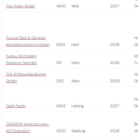
Fritz Holter GmbH
4600
Wels
2027
Di
Frutura Obst & Gemüse
Ha
Kompetenzzentrum GmbH
8224
Hartl
2028
Di
Fujitsu Technology
In
Solutions GesmbH
1110
Wien
2026
Co
G & W Steuerberatungs
Ha
GmbH
1010
Wien
2029
Di
Ha
Gady Family
8403
Lebring
2027
Di
GARANTA Versicherungs-
Ba
AG Österreich
5020
Salzburg
2028
Ve