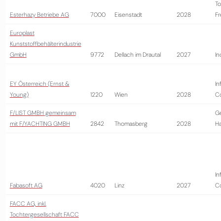
To
Esterhazy Betriebe AG
7000
Eisenstadt
2028
Fr
Europlast
Kunststoffbehälterindustrie
GmbH
9772
Dellach im Drautal
2027
In
EY Österreich (Ernst &
In
Young)
1220
Wien
2028
Co
F/LIST GMBH gemeinsam
G
mit F/YACHTING GMBH
2842
Thomasberg
2028
H
In
Fabasoft AG
4020
Linz
2027
Co
FACC AG, inkl.
Tochtergesellschaft FACC