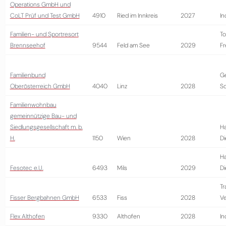
Operations GmbH und
CoLT Prüf und Test GmbH
4910
Ried im Innkreis
2027
In
Familien- und Sportresort
To
Brennseehof
9544
Feld am See
2029
Fr
Familienbund
G
Oberösterreich GmbH
4040
Linz
2028
So
Familienwohnbau
gemeinnützige Bau- und
Siedlungsgesellschaft m. b.
Ha
H.
1150
Wien
2028
Di
Ha
Fesotec e.U.
6493
Mils
2029
Di
Tr
Fisser Bergbahnen GmbH
6533
Fiss
2028
Ve
Flex Althofen
9330
Althofen
2028
In