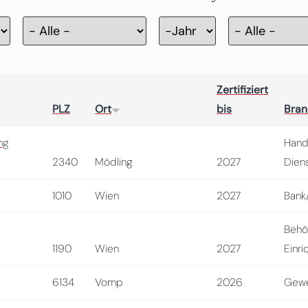
Zertifizierung
Jahr
Zertifiziert
PLZ
Ort
bis
Bra
ng
Hand
2340
Mödling
2027
Diens
1010
Wien
2027
Bank
Behö
1190
Wien
2027
Einri
6134
Vomp
2026
Gewe