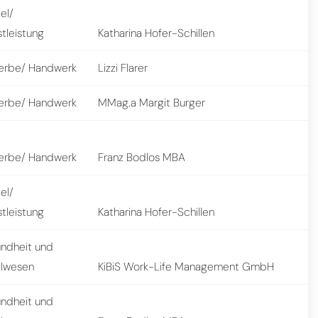
el/
tleistung
Katharina Hofer-Schillen
rbe/ Handwerk
Lizzi Flarer
rbe/ Handwerk
MMag.a Margit Burger
rbe/ Handwerk
Franz Bodlos MBA
el/
tleistung
Katharina Hofer-Schillen
ndheit und
alwesen
KiBiS Work-Life Management GmbH
ndheit und