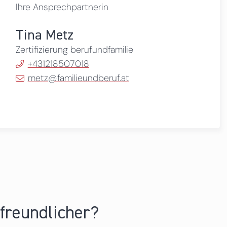
Ihre Ansprechpartnerin
Tina Metz
Zertifizierung berufundfamilie
+431218507018
metz@familieundberuf.at
nfreundlicher?