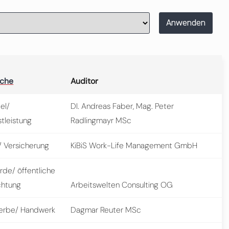
Anwenden
nche
Auditor
el/
DI. Andreas Faber, Mag. Peter
tleistung
Radlingmayr MSc
/ Versicherung
KiBiS Work-Life Management GmbH
rde/ öffentliche
chtung
Arbeitswelten Consulting OG
rbe/ Handwerk
Dagmar Reuter MSc