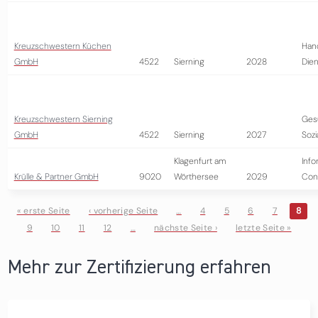
Kreuzschwestern Küchen
Han
GmbH
4522
Sierning
2028
Dien
Kreuzschwestern Sierning
Ges
GmbH
4522
Sierning
2027
Soz
Klagenfurt am
Info
Krülle & Partner GmbH
9020
Wörthersee
2029
Cons
« erste Seite
‹ vorherige Seite
…
4
5
6
7
8
9
10
11
12
…
nächste Seite ›
letzte Seite »
Seiten
Mehr zur Zertifizierung erfahren