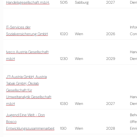
Handelsgesellschaft m.b.H.
5015
Salzburg
2027
Dien
IT-Services der
Info
Sozialversicherung GmbH
1020
Wien
2026
Cons
Iveco Austria Gesellschaft
Han
m.b.H
1230
Wien
2029
Dien
JTI Austria GmbH, Austria
Tabak GmbH, Ökolab
Gesellschaft für
Umweltanalytik Gesellschaft
Han
m.b.H
1030
Wien
2027
Dien
Jugend Eine Welt - Don
Beh
Bosco
öffe
Entwicklungszusammenarbeit
1130
Wien
2028
Einr