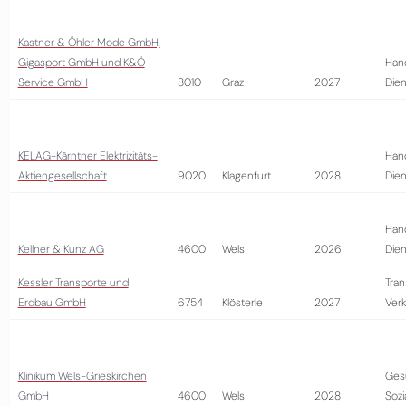
Kastner & Öhler Mode GmbH,
Gigasport GmbH und K&Ö
Han
Service GmbH
8010
Graz
2027
Dien
KELAG-Kärntner Elektrizitäts-
Han
Aktiengesellschaft
9020
Klagenfurt
2028
Dien
Han
Kellner & Kunz AG
4600
Wels
2026
Dien
Kessler Transporte und
Tran
Erdbau GmbH
6754
Klösterle
2027
Ver
Klinikum Wels-Grieskirchen
Ges
GmbH
4600
Wels
2028
Soz