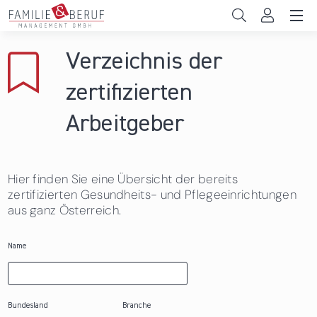
Direkt zum Inhalt
Unternehmen
Verzeichnis der
Gemeinden
zertifizierten
Hochschulen
Arbeitgeber
Persönliche Vereinbarkeit
Hier finden Sie eine Übersicht der bereits
Das sind wir
zertifizierten Gesundheits- und Pflegeeinrichtungen
aus ganz Österreich.
News & Events
Name
Bundesland
Branche