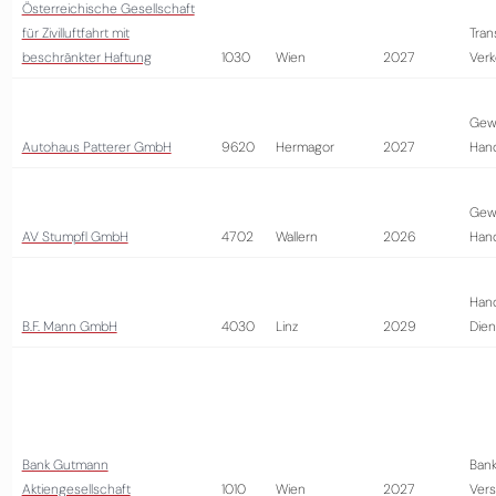
Österreichische Gesellschaft
für Zivilluftfahrt mit
Tran
beschränkter Haftung
1030
Wien
2027
Verk
Gew
Autohaus Patterer GmbH
9620
Hermagor
2027
Han
Gew
AV Stumpfl GmbH
4702
Wallern
2026
Han
Hand
B.F. Mann GmbH
4030
Linz
2029
Dien
Bank Gutmann
Bank
Aktiengesellschaft
1010
Wien
2027
Vers