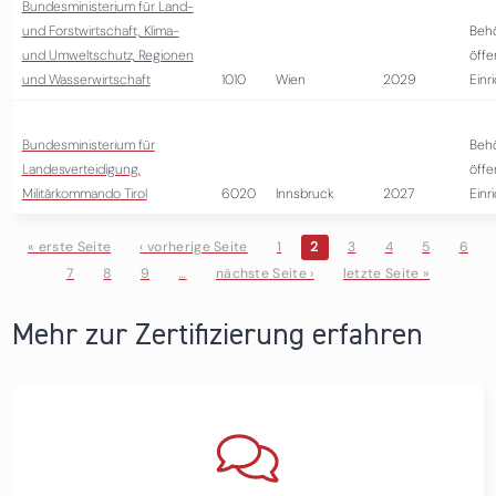
Bundesministerium für Land-
und Forstwirtschaft, Klima-
Beh
und Umweltschutz, Regionen
öffe
und Wasserwirtschaft
1010
Wien
2029
Einr
Bundesministerium für
Beh
Landesverteidigung,
öffe
Militärkommando Tirol
6020
Innsbruck
2027
Einr
« erste Seite
‹ vorherige Seite
1
2
3
4
5
6
7
8
9
…
nächste Seite ›
letzte Seite »
Seiten
Mehr zur Zertifizierung erfahren