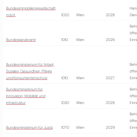
Bundesimmobiliengesellschaft
Hand
m.b.H.
1020
Wien
2028
Dien
Beh
öffe
Bundeskanzleramt
1010
Wien
2026
Einr
Bundesministerium für Arbeit,
Beh
Soziales, Gesundheit, Pflege
öffe
und Konsumentenschutz
1010
Wien
2027
Einr
Bundesministerium für
Beh
Innovation, Mobilität und
öffe
Infrastruktur
1030
Wien
2028
Einr
Beh
öffe
Bundesministerium für Justiz
1070
Wien
2029
Einr