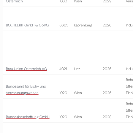
Österreich
1030
Wien
2029
Vers
BOEHLERIT GmbH & Co.KG.
8605
Kapfenberg
2026
Indu
Brau Union Österreich AG
4021
Linz
2026
Indu
Beh
Bundesamt für Eich- und
öffe
Vermessungswesen
1020
Wien
2026
Einr
Beh
öffe
Bundesbeschaffung GmbH
1020
Wien
2028
Einr