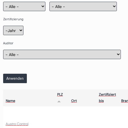
Zertifizierung
Zertifizierung
Jahr
Auditor
Anwenden
PLZ
Zertifiziert
Name
Ort
bis
Bra
Austro Control