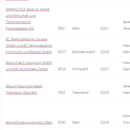
BAWAG P.S.K. Bank für Arbeit
und Wirtschaft und
Österreichische
Bank
Postsparkasse AG
1100
Wien
2027
Vers
BC Regionalwärme Gruppe
GmbH und BC Regionalwärme
Hand
Errichtung und Betrieb GmbH
9071
Köttmannsdorf
2029
Dien
Beinschab Entsorgung GmbH
Hand
und WB Demontage GmbH
8753
Fohnsdorf
2027
Dien
Bekum Maschinenfabrik
Gew
Traismauer GesmbH
3133
Traismauer
2029
Han
Info
Berufsförderungsinstitut Wien
1030
Wien
2028
Cons