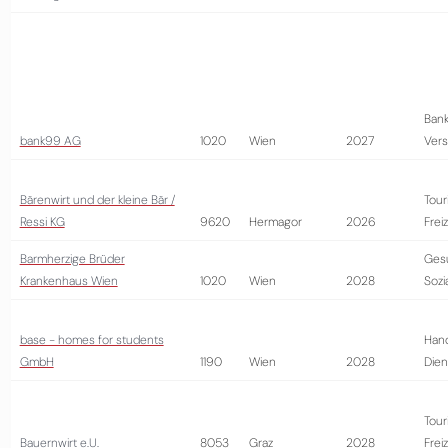
Bank
bank99 AG
1020
Wien
2027
Vers
Bärenwirt und der kleine Bär /
Tour
Ressi KG
9620
Hermagor
2026
Frei
Barmherzige Brüder
Ges
Krankenhaus Wien
1020
Wien
2028
Sozi
base - homes for students
Hand
GmbH
1190
Wien
2028
Dien
Tour
Bauernwirt e.U.
8053
Graz
2028
Frei