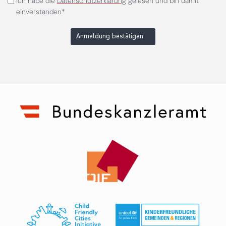
Ich habe die
Datenschutzerklärung
gelesen und bin damit
einverstanden*
Anmeldung bestätigen