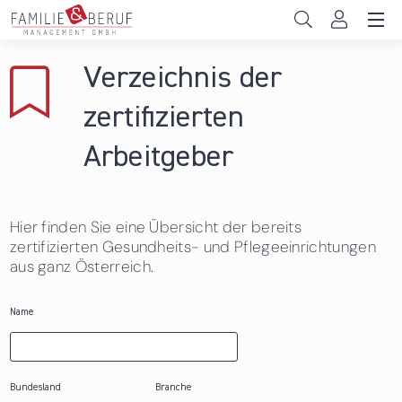
Direkt zum Inhalt
Unternehmen
Verzeichnis der
Gemeinden
zertifizierten
Hochschulen
Arbeitgeber
Persönliche Vereinbarkeit
Hier finden Sie eine Übersicht der bereits
Das sind wir
zertifizierten Gesundheits- und Pflegeeinrichtungen
aus ganz Österreich.
News & Events
Name
Bundesland
Branche