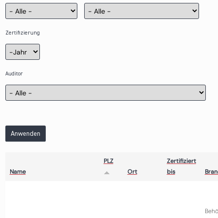
Zertifizierung
Zertifizierung
Jahr
Auditor
Anwenden
PLZ
Zertifiziert
Name
Ort
bis
Bran
Behö