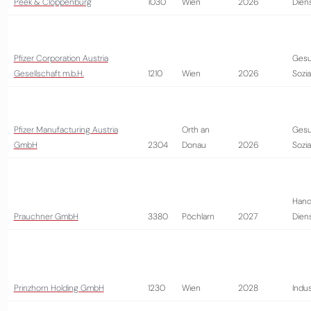
Peek & Cloppenburg
1030
Wien
2026
Diens
Pfizer Corporation Austria
Gesu
Gesellschaft m.b.H.
1210
Wien
2026
Sozi
Pfizer Manufacturing Austria
Orth an
Gesu
GmbH
2304
Donau
2026
Sozi
Hand
Prauchner GmbH
3380
Pöchlarn
2027
Diens
Prinzhorn Holding GmbH
1230
Wien
2028
Indus