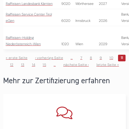
Raiffeisen Landesbank Kärnten
9020
Wörthersee
2027
Vers
Raiffeisen Service Center Tirol
Bank
eGen
6020
Innsbruck
2026
Vers
Raiffeisen-Holding
Bank
Niederösterreich-Wien
1020
Wien
2029
Vers
« erste Seite
‹ vorherige Seite
…
7
8
9
10
11
12
13
14
15
…
nächste Seite ›
letzte Seite »
Seiten
Mehr zur Zertifizierung erfahren