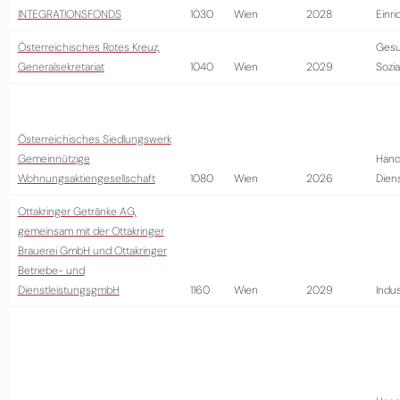
INTEGRATIONSFONDS
1030
Wien
2028
Einr
Österreichisches Rotes Kreuz,
Gesu
Generalsekretariat
1040
Wien
2029
Sozi
Österreichisches Siedlungswerk
Gemeinnützige
Hand
Wohnungsaktiengesellschaft
1080
Wien
2026
Diens
Ottakringer Getränke AG,
gemeinsam mit der Ottakringer
Brauerei GmbH und Ottakringer
Betriebe- und
DienstleistungsgmbH
1160
Wien
2029
Indus