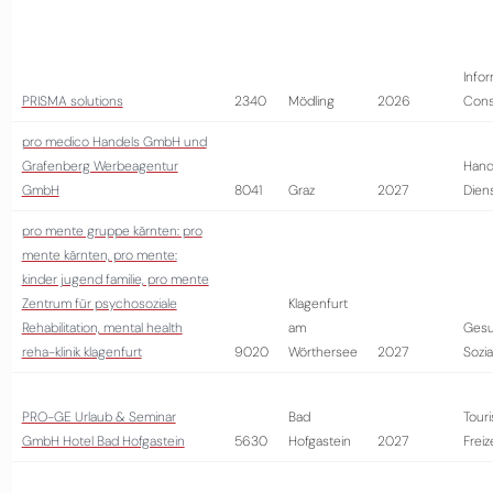
Infor
PRISMA solutions
2340
Mödling
2026
Cons
pro medico Handels GmbH und
Grafenberg Werbeagentur
Hand
GmbH
8041
Graz
2027
Diens
pro mente gruppe kärnten: pro
mente kärnten, pro mente:
kinder jugend familie, pro mente
Zentrum für psychosoziale
Klagenfurt
Rehabilitation, mental health
am
Gesu
reha-klinik klagenfurt
9020
Wörthersee
2027
Sozi
PRO-GE Urlaub & Seminar
Bad
Tour
GmbH Hotel Bad Hofgastein
5630
Hofgastein
2027
Freiz