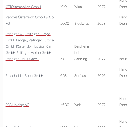
Hand
OTTO Immobilien GmbH
1010
Wien
2027
Diens
Pacovis Österreich GmbH & Co
Hand
KG
2000
Stockerau
2028
Diens
Palfinger AG, Palfinger Europe
GmbH Lengau, Palfinger Europe
GmbH Köstendorf, Epsilon Kran
Bergheim
GmbH, Palfinger Marine GmbH,
bei
Palfinger EMEA GmbH
5101
Salzburg
2027
Indus
Hand
Patscheider Sport GmbH
6534
Serfaus
2026
Diens
Hand
PBS Holding AG
4600
Wels
2027
Diens
Hand