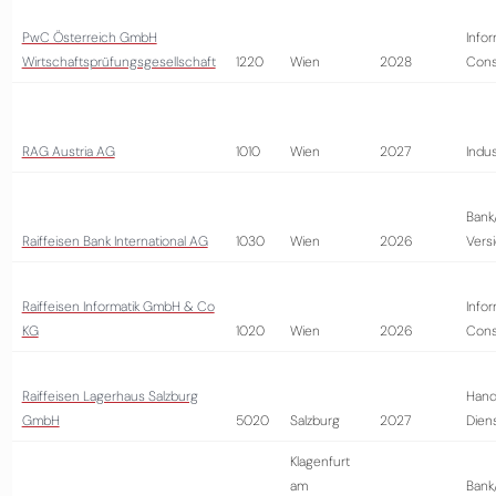
PwC Österreich GmbH
Infor
Wirtschaftsprüfungsgesellschaft
1220
Wien
2028
Cons
RAG Austria AG
1010
Wien
2027
Indus
Bank
Raiffeisen Bank International AG
1030
Wien
2026
Vers
Raiffeisen Informatik GmbH & Co
Infor
KG
1020
Wien
2026
Cons
Raiffeisen Lagerhaus Salzburg
Hand
GmbH
5020
Salzburg
2027
Diens
Klagenfurt
am
Bank