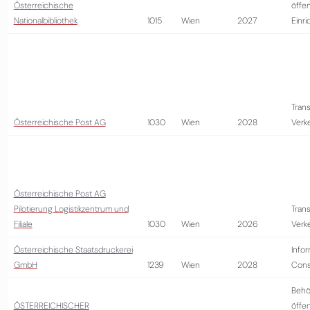
Österreichische
öffen
Nationalbibliothek
1015
Wien
2027
Einr
Trans
Österreichische Post AG
1030
Wien
2028
Verk
Österreichische Post AG
Pilotierung Logistikzentrum und
Trans
Filiale
1030
Wien
2026
Verk
Österreichische Staatsdruckerei
Infor
GmbH
1239
Wien
2028
Cons
Behö
ÖSTERREICHISCHER
öffen