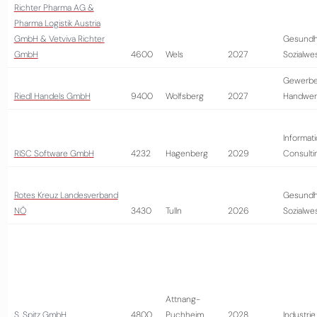
Richter Pharma AG &
Pharma Logistik Austria
GmbH & Vetviva Richter
Gesundh
GmbH
4600
Wels
2027
Sozialwe
Gewerbe
Riedl Handels GmbH
9400
Wolfsberg
2027
Handwer
Informati
RISC Software GmbH
4232
Hagenberg
2029
Consulti
Rotes Kreuz Landesverband
Gesundh
NÖ
3430
Tulln
2026
Sozialwe
Attnang-
S. Spitz GmbH
4800
Puchheim
2028
Industrie