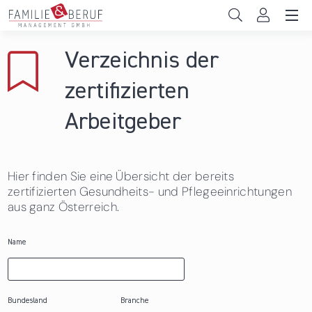
Direkt zum Inhalt
Unternehmen
Verzeichnis der
Gemeinden
zertifizierten
Hochschulen
Arbeitgeber
Persönliche Vereinbarkeit
Hier finden Sie eine Übersicht der bereits
Das sind wir
zertifizierten Gesundheits- und Pflegeeinrichtungen
aus ganz Österreich.
News & Events
Name
Bundesland
Branche