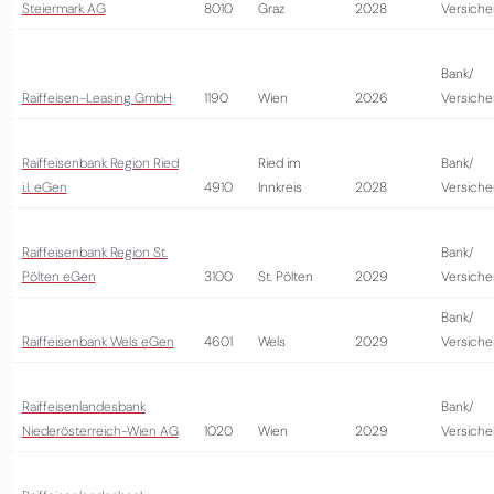
Steiermark AG
8010
Graz
2028
Versiche
Bank/
Raiffeisen-Leasing GmbH
1190
Wien
2026
Versiche
Raiffeisenbank Region Ried
Ried im
Bank/
i.I. eGen
4910
Innkreis
2028
Versiche
Raiffeisenbank Region St.
Bank/
Pölten eGen
3100
St. Pölten
2029
Versiche
Bank/
Raiffeisenbank Wels eGen
4601
Wels
2029
Versiche
Raiffeisenlandesbank
Bank/
Niederösterreich-Wien AG
1020
Wien
2029
Versiche