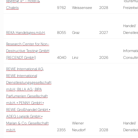
Regitnig 4* - Hotel &
Tourismu
Chalets
9762
Weissensee
2028
Freizeitw
Handel/
REKA Handelsges.m.b.H.
8055
Graz
2027
Dienstle
Research Center for Non-
Destructive Testing GmbH
Informati
(RECENDT GmbH)
4040
Linz
2026
Consulti
REWE International AG,
REWE International
Dienstleistungsgesellschaft
m.b.H.; BILLA AG ; BIPA
Parfumerien Gesellschaft
m.b.H. • PENNY GmbH •
REWE Großhandel GmbH •
ADEG Logistik GmbH •
Marian & Co. Gesellschaft
Wiener
Handel/
m.b.H.
2355
Neudorf
2028
Dienstle