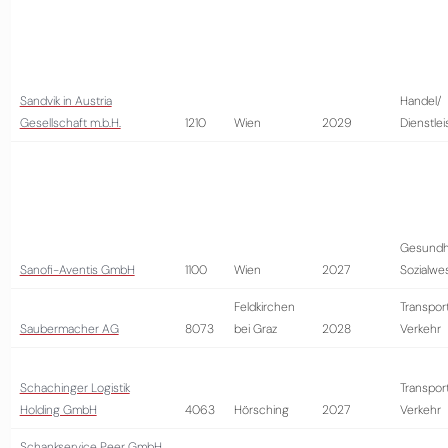
Sandvik in Austria
Handel/
Gesellschaft m.b.H.
1210
Wien
2029
Dienstle
Gesundh
Sanofi-Aventis GmbH
1100
Wien
2027
Sozialwe
Feldkirchen
Transpor
Saubermacher AG
8073
bei Graz
2028
Verkehr
Schachinger Logistik
Transpor
Holding GmbH
4063
Hörsching
2027
Verkehr
Schankservice Peer GmbH