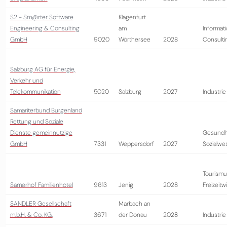
S2 - Sm@rter Software
Klagenfurt
Engineering & Consulting
am
Informati
GmbH
9020
Wörthersee
2028
Consulti
Salzburg AG für Energie,
Verkehr und
Telekommunikation
5020
Salzburg
2027
Industrie
Samariterbund Burgenland
Rettung und Soziale
Dienste gemeinnützige
Gesundh
GmbH
7331
Weppersdorf
2027
Sozialwe
Tourismu
Samerhof Familienhotel
9613
Jenig
2028
Freizeitw
SANDLER Gesellschaft
Marbach an
m.b.H. & Co. KG.
3671
der Donau
2028
Industrie