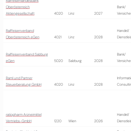
Raiffeisenlandesbank
Oberösterreich
Bank/
Aktiengesellschaft
4020
Linz
2027
Versiche
Raiffeisenverband
Handel/
Oberösterreich eGen
4021
Linz
2028
Dienstle
Raiffeisenverband Salzburg
Bank/
eGen
5020
Salzburg
2028
Versiche
Raml und Partner
Informati
Steuerberatung GmbH
4020
Linz
2028
Consulti
ratiopharm Arzneimittel
Handel/
Vertriebs-GmbH
1220
Wien
2026
Dienstle