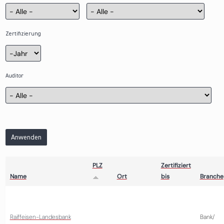
Zertifizierung
Zertifizierung
Jahr
Auditor
Anwenden
PLZ
Zertifiziert
Name
Ort
bis
Branche
Raiffeisen-Landesbank
Bank/