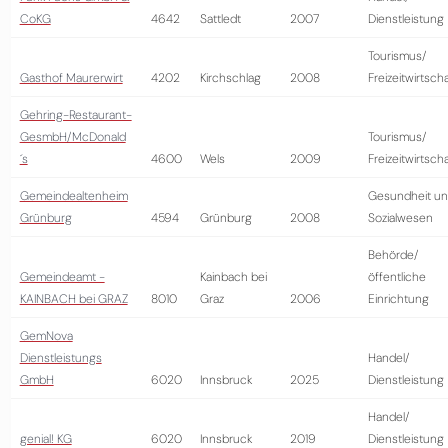
CoKG
4642
Sattledt
2007
Dienstleistung
Tourismus/
Gasthof Maurerwirt
4202
Kirchschlag
2008
Freizeitwirtscha
Gehring-Restaurant-
GesmbH/McDonald
Tourismus/
´s
4600
Wels
2009
Freizeitwirtscha
Gemeindealtenheim
Gesundheit u
Grünburg
4594
Grünburg
2008
Sozialwesen
Behörde/
Gemeindeamt -
Kainbach bei
öffentliche
KAINBACH bei GRAZ
8010
Graz
2006
Einrichtung
GemNova
Dienstleistungs
Handel/
GmbH
6020
Innsbruck
2025
Dienstleistung
Handel/
genial! KG
6020
Innsbruck
2019
Dienstleistung