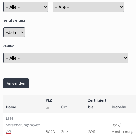
Zertifizierung
Zertifizierung
Jahr
Auditor
Anwenden
PLZ
Zertifiziert
Name
Ort
bis
Branche
EFM
Versicherungsmakler
Bank/
AG
8020
Graz
2017
Versicherung