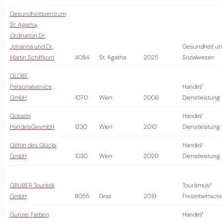
Gesundheitszentrum
St. Agatha,
Ordination Dr.
Johanna und Dr.
Gesundheit u
Martin Schiffkorn
4084
St. Agatha
2025
Sozialwesen
GLOBE
Personalservice
Handel/
GmbH
1070
Wien
2006
Dienstleistung
Gobatin
Handel/
HandelsGesmbH
1230
Wien
2010
Dienstleistung
Göttin des Glücks
Handel/
GmbH
1030
Wien
2020
Dienstleistung
GRUBER Touristik
Tourismus/
GmbH
8055
Graz
2019
Freizeitwirtscha
Gunzer Farben
Handel/