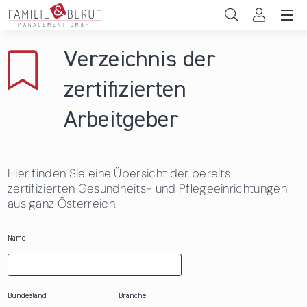
Direkt zum Inhalt
Unternehmen
Verzeichnis der
Gemeinden
zertifizierten
Hochschulen
Arbeitgeber
Persönliche Vereinbarkeit
Hier finden Sie eine Übersicht der bereits
Das sind wir
zertifizierten Gesundheits- und Pflegeeinrichtungen
aus ganz Österreich.
News & Events
Name
Bundesland
Branche