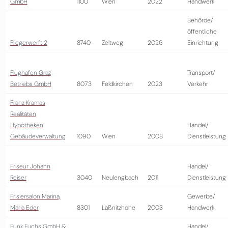
GmbH
1100
Wien
2022
Handwerk
Behörde/
öffentliche
Fliegerwerft 2
8740
Zeltweg
2026
Einrichtung
Flughafen Graz
Transport/
Betriebs GmbH
8073
Feldkirchen
2023
Verkehr
Franz Kramas
Realitäten
Hypotheken
Handel/
Gebäudeverwaltung
1090
Wien
2008
Dienstleistung
Friseur Johann
Handel/
Reiser
3040
Neulengbach
2011
Dienstleistung
Frisiersalon Marina,
Gewerbe/
Maria Eder
8301
Laßnitzhöhe
2003
Handwerk
Funk Fuchs GmbH &
Handel/