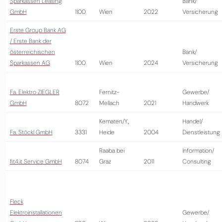
Sparkassen Leasing
Bank/
GmbH
1100
Wien
2022
Versicherung
Erste Group Bank AG
/ Erste Bank der
österreichischen
Bank/
Sparkassen AG
1100
Wien
2024
Versicherung
Fa. Elektro ZIEGLER
Fernitz-
Gewerbe/
GmbH
8072
Mellach
2021
Handwerk
Kematen/Y.,
Handel/
Fa. Stöckl GmbH
3331
Heide
2004
Dienstleistung
Raaba bei
Information/
fit4.it Service GmbH
8074
Graz
2011
Consulting
Fleck
Elektroinstallationen
Gewerbe/