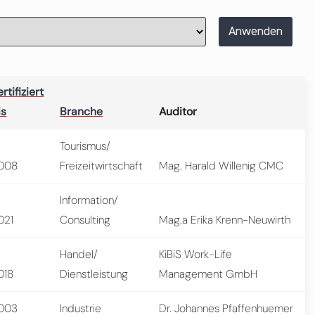
Anwenden
rtifiziert
is
Branche
Auditor
Tourismus/
008
Freizeitwirtschaft
Mag. Harald Willenig CMC
Information/
021
Consulting
Mag.a Erika Krenn-Neuwirth
Handel/
KiBiS Work-Life
018
Dienstleistung
Management GmbH
003
Industrie
Dr. Johannes Pfaffenhuemer