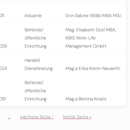
011
Industrie
Dr.in Sabine Wölbl MBA MSc
Behörde/
Mag. Elisabeth Sickl MBA,
öffentliche
KiBiS Work-Life
026
Einrichtung
Management GmbH
Handel/
024
Dienstleistung
Mag.a Erika Krenn-Neuwirth
Behörde/
öffentliche
019
Einrichtung
Mag.a Bettina Kirisits
…
nächste Seite ›
letzte Seite »