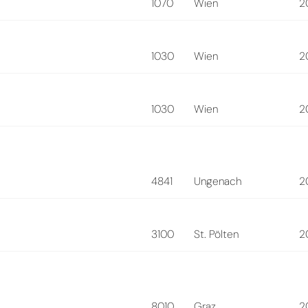
1070
Wien
2
1030
Wien
2
1030
Wien
2
4841
Ungenach
2
3100
St. Pölten
2
8010
Graz
2