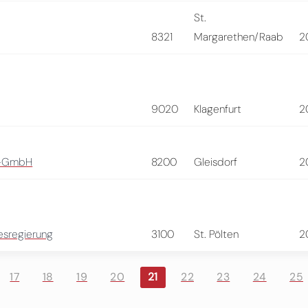
St.
8321
Margarethen/Raab
2
9020
Klagenfurt
2
s-GmbH
8200
Gleisdorf
2
esregierung
3100
St. Pölten
2
17
18
19
20
21
22
23
24
25