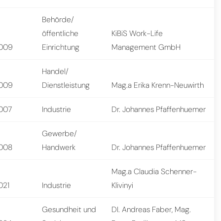
Behörde/
öffentliche
KiBiS Work-Life
009
Einrichtung
Management GmbH
Handel/
009
Dienstleistung
Mag.a Erika Krenn-Neuwirth
007
Industrie
Dr. Johannes Pfaffenhuemer
Gewerbe/
008
Handwerk
Dr. Johannes Pfaffenhuemer
Mag.a Claudia Schenner-
021
Industrie
Klivinyi
Gesundheit und
DI. Andreas Faber, Mag.