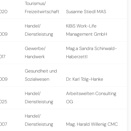
Tourismus/
020
Freizeitwirtschaft
Susanne Stiedl MAS
Handel/
KiBiS Work-Life
009
Dienstleistung
Management GmbH
Gewerbe/
Mag.a Sandra Schinwald-
017
Handwerk
Haberzettl
Gesundheit und
009
Sozialwesen
Dr. Karl Tölg-Hanke
Handel/
Arbeitswelten Consulting
025
Dienstleistung
OG
Handel/
007
Dienstleistung
Mag. Harald Willenig CMC