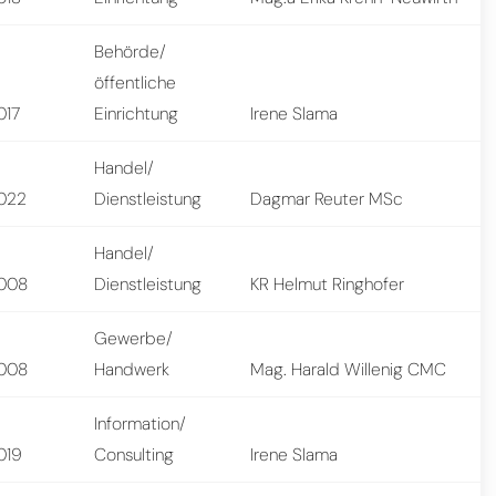
Behörde/
öffentliche
017
Einrichtung
Irene Slama
Handel/
022
Dienstleistung
Dagmar Reuter MSc
Handel/
008
Dienstleistung
KR Helmut Ringhofer
Gewerbe/
008
Handwerk
Mag. Harald Willenig CMC
Information/
019
Consulting
Irene Slama