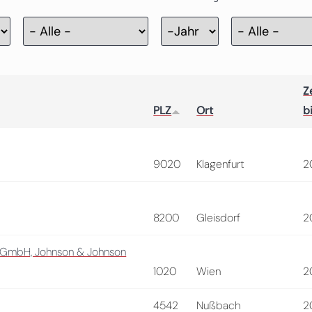
Zertifizierung
Jahr
Ze
PLZ
Ort
b
9020
Klagenfurt
2
8200
Gleisdorf
2
n GmbH, Johnson & Johnson
1020
Wien
2
4542
Nußbach
2