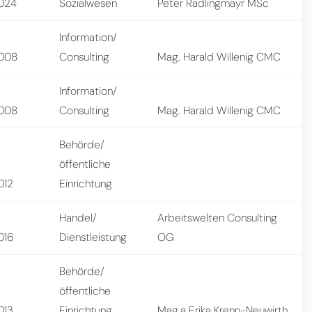
024
Sozialwesen
Peter Radlingmayr MSc
Information/
008
Consulting
Mag. Harald Willenig CMC
Information/
008
Consulting
Mag. Harald Willenig CMC
Behörde/
öffentliche
012
Einrichtung
Handel/
Arbeitswelten Consulting
016
Dienstleistung
OG
Behörde/
öffentliche
013
Einrichtung
Mag.a Erika Krenn-Neuwirth