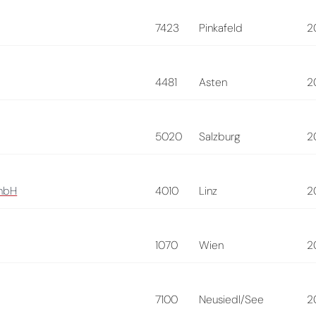
7423
Pinkafeld
2
4481
Asten
2
5020
Salzburg
2
smbH
4010
Linz
2
1070
Wien
2
7100
Neusiedl/See
2