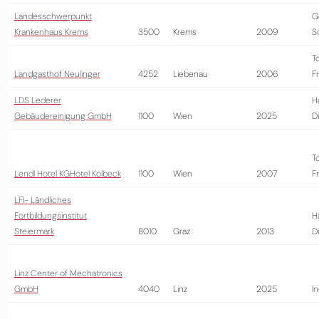
Landesschwerpunkt
G
Krankenhaus Krems
3500
Krems
2009
S
T
Landgasthof Neulinger
4252
Liebenau
2006
Fr
LDS Lederer
H
Gebäudereinigung GmbH
1100
Wien
2025
D
T
Lendl Hotel KGHotel Kolbeck
1100
Wien
2007
Fr
LFI- Ländliches
Fortbildungsinstitut
H
Steiermark
8010
Graz
2013
D
Linz Center of Mechatronics
GmbH
4040
Linz
2025
In