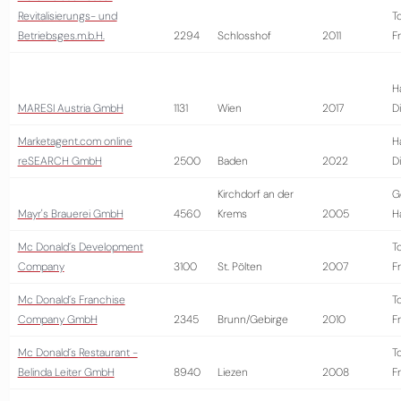
Revitalisierungs- und
T
Betriebsges.m.b.H.
2294
Schlosshof
2011
Fr
H
MARESI Austria GmbH
1131
Wien
2017
D
Marketagent.com online
H
reSEARCH GmbH
2500
Baden
2022
D
Kirchdorf an der
G
Mayr's Brauerei GmbH
4560
Krems
2005
H
Mc Donald´s Development
T
Company
3100
St. Pölten
2007
Fr
Mc Donald´s Franchise
T
Company GmbH
2345
Brunn/Gebirge
2010
Fr
Mc Donald´s Restaurant -
T
Belinda Leiter GmbH
8940
Liezen
2008
Fr