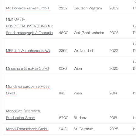
T
Mc Donald´s Zenker GmbH
2232
Deutsch Wagram
2009
Fr
MEINGAST-
KOMPLETTAUSSTATTUNG für
H
Sonderpädagogik & Therapie
4600
Wels/Schleissheim
2006
D
H
MERKUR Warenhandels AG
2355
Wr. Neudorf
2022
D
H
Mindshare GmbH & Co KG
1030
Wien
2020
D
Mondelez Europe Services
GmbH
1140
Wien
2014
In
Mondelez Österreich
Production GmbH
6700
Bludenz
2016
In
Mondi Frantschach GmbH
9413
St. Gertraud
2025
In