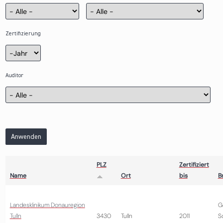
Zertifizierung
Zertifizierung
Jahr
Auditor
Anwenden
PLZ
Zertifiziert
Name
Ort
bis
B
Landesklinikum Donauregion
G
Tulln
3430
Tulln
2011
S