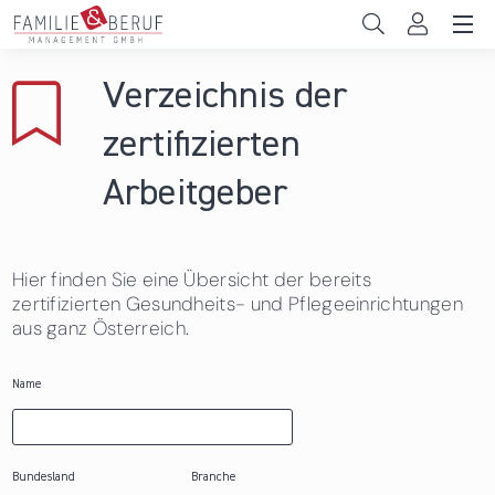
Direkt zum Inhalt
Unternehmen
Verzeichnis der
Gemeinden
zertifizierten
Hochschulen
Arbeitgeber
Persönliche Vereinbarkeit
Hier finden Sie eine Übersicht der bereits
Das sind wir
zertifizierten Gesundheits- und Pflegeeinrichtungen
aus ganz Österreich.
News & Events
Name
Bundesland
Branche