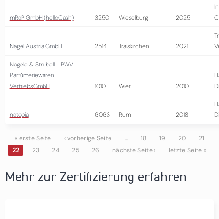
I
mRaP GmbH (helloCash)
3250
Wieselburg
2025
C
T
Nagel Austria GmbH
2514
Traiskirchen
2021
V
Nägele & Strubell - PWV
Parfümeriewaren
H
VertriebsGmbH
1010
Wien
2010
D
H
natopia
6063
Rum
2018
D
« erste Seite
‹ vorherige Seite
…
18
19
20
21
22
23
24
25
26
nächste Seite ›
letzte Seite »
Seiten
Mehr zur Zertifizierung erfahren