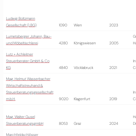
Ludwig Boltzmann
Gesellschaft (LBG)
1090
Wien
2023
Lumetsberger Johann, Bau-
G
und Möbeltischlerei
4280
Königswiesen
2005
H
Lutz + Achleitner
Steuerberater GmbH & Co
I
KG
4840
Vöcklabruck
2021
C
Mag. Helmut Wasserbacher
Wirtschaftstreuhand &
Steuerberatungsgesellschaft
I
m.b.H.
9020
Klagenfurt
2019
C
Mag. Walter Gusel
H
SteuerberatungsgmbH
8053
Graz
2024
D
Marchfeldschlösser