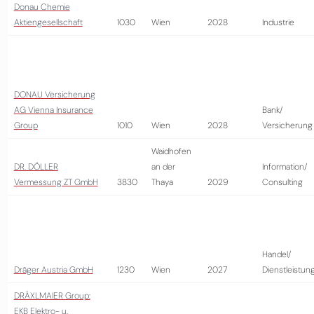
Donau Chemie
Aktiengesellschaft
1030
Wien
2028
Industrie
DONAU Versicherung
AG Vienna Insurance
Bank/
Group
1010
Wien
2028
Versicherung
Waidhofen
DR. DÖLLER
an der
Information/
Vermessung ZT GmbH
3830
Thaya
2029
Consulting
Handel/
Dräger Austria GmbH
1230
Wien
2027
Dienstleistun
DRÄXLMAIER Group:
EKB Elektro- u.