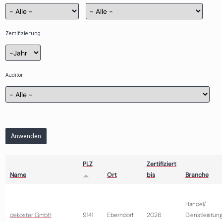
Zertifizierung
Zertifizierung
Jahr
Auditor
Anwenden
PLZ
Zertifiziert
Name
Ort
bis
Branche
Handel/
dekoster GmbH
9141
Eberndorf
2026
Dienstleistun