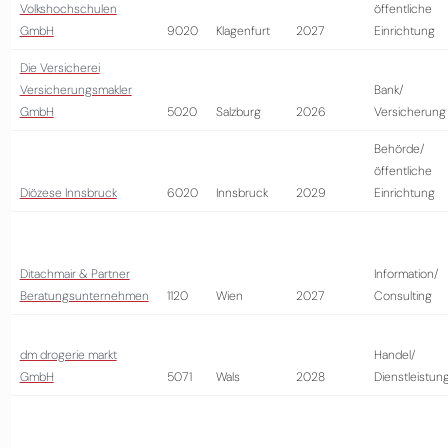
Volkshochschulen
öffentliche
GmbH
9020
Klagenfurt
2027
Einrichtung
Die Versicherei
Versicherungsmakler
Bank/
GmbH
5020
Salzburg
2026
Versicherung
Behörde/
öffentliche
Diözese Innsbruck
6020
Innsbruck
2029
Einrichtung
Ditachmair & Partner
Information/
Beratungsunternehmen
1120
Wien
2027
Consulting
dm drogerie markt
Handel/
GmbH
5071
Wals
2028
Dienstleistun