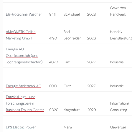
Gewerbe/
Elektrotechnik Wischer
9411
St.Michael
2028
Handwerk
eMAGNETIX Online
Bad
Handel/
Marketing GmbH
4190
Leonfelden
2026
Dienstleistun
Energie AG
Oberösterreich (und
Tochtergesellschaften)
4020
Linz
2027
Industrie
Energie Steiermark AG
8010
Graz
2027
Industrie
Entwicklungs- und
Forschungsverein
Information/
Business Frauen Center
9020
Klagenfurt
2029
Consulting
EPS Electric Power
Maria
Gewerbe/