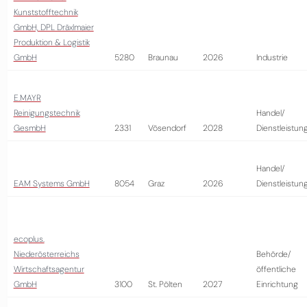
Kunststofftechnik
GmbH, DPL Dräxlmaier
Produktion & Logistik
GmbH
5280
Braunau
2026
Industrie
E.MAYR
Reinigungstechnik
Handel/
GesmbH
2331
Vösendorf
2028
Dienstleistun
Handel/
EAM Systems GmbH
8054
Graz
2026
Dienstleistun
ecoplus.
Niederösterreichs
Behörde/
Wirtschaftsagentur
öffentliche
GmbH
3100
St. Pölten
2027
Einrichtung