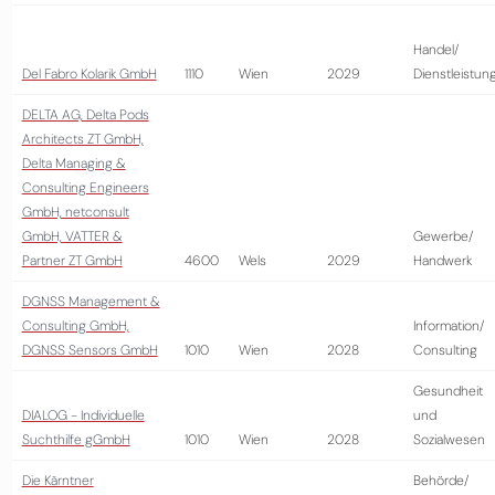
Handel/
Del Fabro Kolarik GmbH
1110
Wien
2029
Dienstleistun
DELTA AG, Delta Pods
Architects ZT GmbH,
Delta Managing &
Consulting Engineers
GmbH, netconsult
GmbH, VATTER &
Gewerbe/
Partner ZT GmbH
4600
Wels
2029
Handwerk
DGNSS Management &
Consulting GmbH,
Information/
DGNSS Sensors GmbH
1010
Wien
2028
Consulting
Gesundheit
DIALOG - Individuelle
und
Suchthilfe gGmbH
1010
Wien
2028
Sozialwesen
Die Kärntner
Behörde/