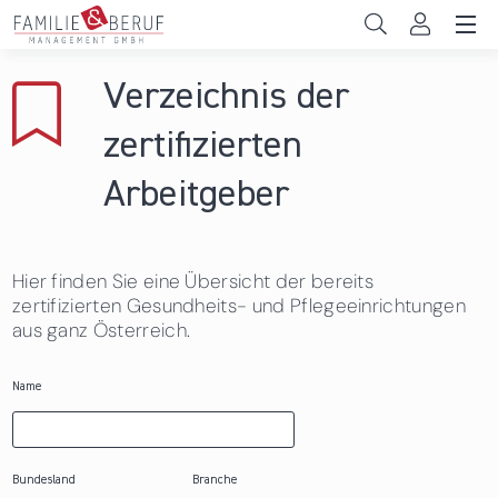
Direkt zum Inhalt
Unternehmen
Verzeichnis der
Gemeinden
zertifizierten
Hochschulen
Arbeitgeber
Persönliche Vereinbarkeit
Hier finden Sie eine Übersicht der bereits
Das sind wir
zertifizierten Gesundheits- und Pflegeeinrichtungen
aus ganz Österreich.
News & Events
Name
Bundesland
Branche