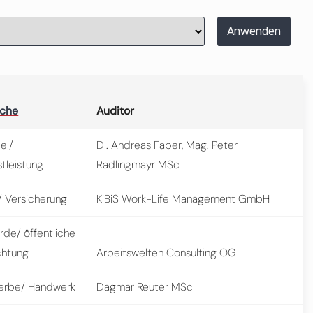
Anwenden
nche
Auditor
el/
DI. Andreas Faber, Mag. Peter
tleistung
Radlingmayr MSc
/ Versicherung
KiBiS Work-Life Management GmbH
rde/ öffentliche
chtung
Arbeitswelten Consulting OG
rbe/ Handwerk
Dagmar Reuter MSc