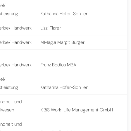
el/
tleistung
Katharina Hofer-Schillen
rbe/ Handwerk
Lizzi Flarer
rbe/ Handwerk
MMag.a Margit Burger
rbe/ Handwerk
Franz Bodlos MBA
el/
tleistung
Katharina Hofer-Schillen
ndheit und
alwesen
KiBiS Work-Life Management GmbH
ndheit und