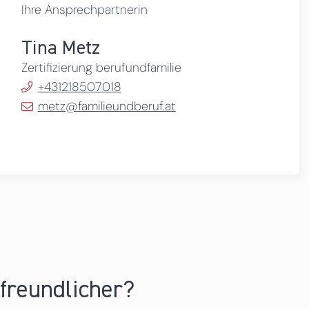
Ihre Ansprechpartnerin
Tina Metz
Zertifizierung berufundfamilie
+431218507018
metz@familieundberuf.at
nfreundlicher?