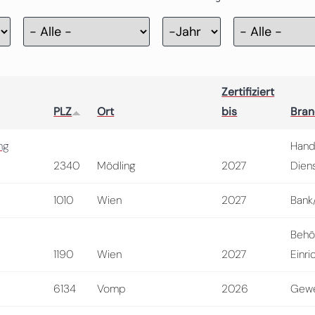
Zertifizierung
Jahr
Zertifiziert
PLZ
Ort
bis
Bra
ng
Hand
2340
Mödling
2027
Diens
1010
Wien
2027
Bank
Behö
1190
Wien
2027
Einri
6134
Vomp
2026
Gewe