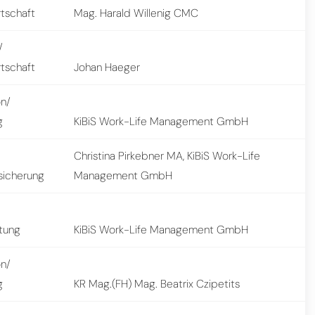
rtschaft
Mag. Harald Willenig CMC
/
rtschaft
Johan Haeger
on/
g
KiBiS Work-Life Management GmbH
Christina Pirkebner MA, KiBiS Work-Life
sicherung
Management GmbH
stung
KiBiS Work-Life Management GmbH
on/
g
KR Mag.(FH) Mag. Beatrix Czipetits