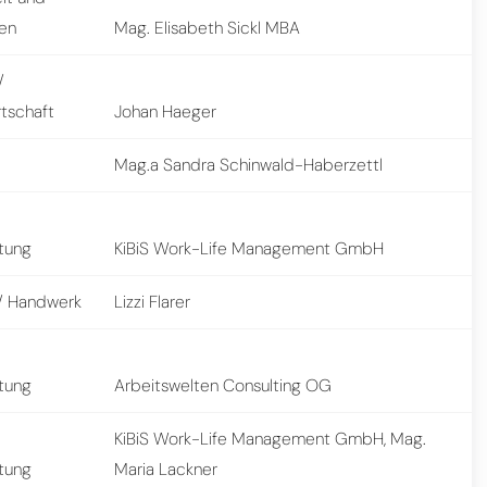
sen
Mag. Elisabeth Sickl MBA
/
rtschaft
Johan Haeger
Mag.a Sandra Schinwald-Haberzettl
stung
KiBiS Work-Life Management GmbH
 Handwerk
Lizzi Flarer
stung
Arbeitswelten Consulting OG
KiBiS Work-Life Management GmbH, Mag.
stung
Maria Lackner