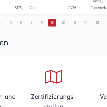
Handel/
6176
Völs
2026
Dienstlei
…
5
6
7
8
9
10
11
12
13
ren
en und
Zertifizierungs­
Ve
en
stellen