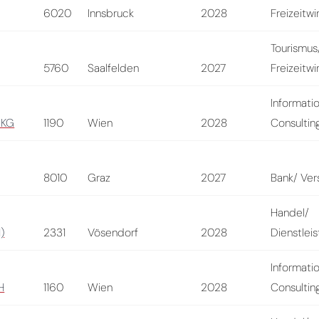
6020
Innsbruck
2028
Freizeitwi
Tourismus
5760
Saalfelden
2027
Freizeitwi
Informati
 KG
1190
Wien
2028
Consultin
8010
Graz
2027
Bank/ Ver
Handel/
)
2331
Vösendorf
2028
Dienstlei
Informati
H
1160
Wien
2028
Consultin