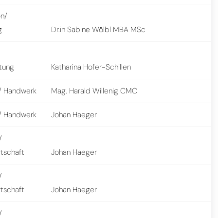
on/
g
Dr.in Sabine Wölbl MBA MSc
stung
Katharina Hofer-Schillen
 Handwerk
Mag. Harald Willenig CMC
 Handwerk
Johan Haeger
/
rtschaft
Johan Haeger
/
rtschaft
Johan Haeger
/