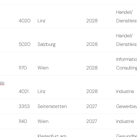
Handel/
4020
Linz
2028
Dienstlei
Handel/
5020
Salzburg
2028
Dienstlei
Informati
1170
Wien
2028
Consultin
ale
4021
Linz
2028
Industrie
3353
Seitenstetten
2027
Gewerbe/
1140
Wien
2027
Industrie
Klagenfurt am
Gesundhe