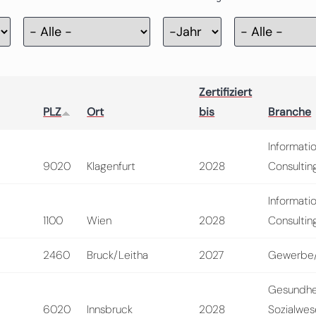
Zertifizierung
Jahr
Zertifiziert
PLZ
Ort
bis
Branche
Informati
9020
Klagenfurt
2028
Consultin
Informati
1100
Wien
2028
Consultin
2460
Bruck/Leitha
2027
Gewerbe/
Gesundhe
6020
Innsbruck
2028
Sozialwe