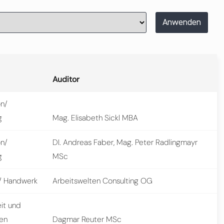
Anwenden
Auditor
on/
g
Mag. Elisabeth Sickl MBA
on/
DI. Andreas Faber, Mag. Peter Radlingmayr
g
MSc
 Handwerk
Arbeitswelten Consulting OG
it und
sen
Dagmar Reuter MSc