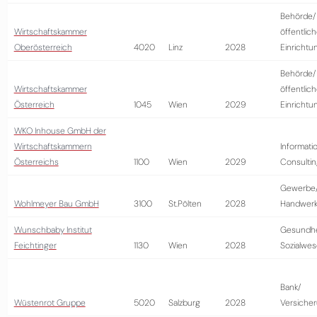
Behörde/
Wirtschaftskammer
öffentlic
Oberösterreich
4020
Linz
2028
Einrichtu
Behörde/
Wirtschaftskammer
öffentlic
Österreich
1045
Wien
2029
Einrichtu
WKO Inhouse GmbH der
Wirtschaftskammern
Informati
Österreichs
1100
Wien
2029
Consultin
Gewerbe
Wohlmeyer Bau GmbH
3100
St.Pölten
2028
Handwer
Wunschbaby Institut
Gesundhe
Feichtinger
1130
Wien
2028
Sozialwe
Bank/
Wüstenrot Gruppe
5020
Salzburg
2028
Versiche