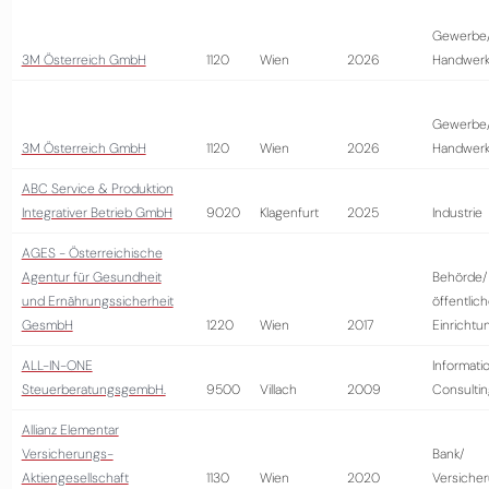
Gewerbe
3M Österreich GmbH
1120
Wien
2026
Handwer
Gewerbe
3M Österreich GmbH
1120
Wien
2026
Handwer
ABC Service & Produktion
Integrativer Betrieb GmbH
9020
Klagenfurt
2025
Industrie
AGES - Österreichische
Agentur für Gesundheit
Behörde/
und Ernährungssicherheit
öffentlic
GesmbH
1220
Wien
2017
Einrichtu
ALL-IN-ONE
Informati
SteuerberatungsgembH.
9500
Villach
2009
Consultin
Allianz Elementar
Versicherungs-
Bank/
Aktiengesellschaft
1130
Wien
2020
Versiche