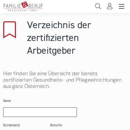
Direkt zum Inhalt
Unternehmen
Verzeichnis der
Gemeinden
zertifizierten
Hochschulen
Arbeitgeber
Persönliche Vereinbarkeit
Hier finden Sie eine Übersicht der bereits
Das sind wir
zertifizierten Gesundheits- und Pflegeeinrichtungen
aus ganz Österreich.
News & Events
Name
Bundesland
Branche