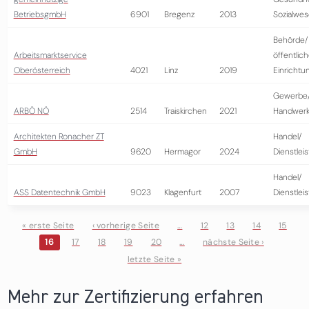
BetriebsgmbH
6901
Bregenz
2013
Sozialwe
Behörde/
Arbeitsmarktservice
öffentlic
Oberösterreich
4021
Linz
2019
Einrichtu
Gewerbe
ARBÖ NÖ
2514
Traiskirchen
2021
Handwer
Architekten Ronacher ZT
Handel/
GmbH
9620
Hermagor
2024
Dienstlei
Handel/
ASS Datentechnik GmbH
9023
Klagenfurt
2007
Dienstlei
« erste Seite
‹ vorherige Seite
…
12
13
14
15
16
17
18
19
20
…
nächste Seite ›
Seiten
letzte Seite »
Mehr zur Zertifizierung erfahren