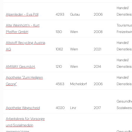
Handel/
Alpenleder - Eva Pöll
4293
Gutau
2006
Dienstlei
Alte Weinhütt´n - Kurt
Tourismus
Pfeiffer GmbH
1130
Wien
2008
Freizeitwi
Altstoff Recycling Austria
Handel/
AG
1062
Wien
2021
Dienstlei
Handel/
AMWAY Ges.m.b.H.
1210
Wien
2014
Dienstlei
Apotheke "Zum Heiligen
Handel/
Georg"
4563
Micheldorf
2006
Dienstlei
Gesundhe
Apotheke Wegscheid
4020
Linz
2017
Sozialwe
Arbeitskreis für Vorsorge
und Sozialmedizin
gemeinnützige
Gesundhe