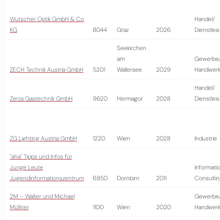
Wutscher Optik GmbH & Co
Handel/
KG
8044
Graz
2026
Dienstlei
Seekirchen
am
Gewerbe
ZECH Technik Austria GmbH
5201
Wallersee
2029
Handwer
Handel/
Zerza Gastechnik GmbH
9620
Hermagor
2028
Dienstlei
ZG Lighting Austria GmbH
1220
Wien
2028
Industrie
"aha" Tipps und Infos für
Junge Leute
Informati
Jugendinformationszentrum
6850
Dornbirn
2011
Consultin
2M – Walter und Michael
Gewerbe
Müllner
1100
Wien
2020
Handwer