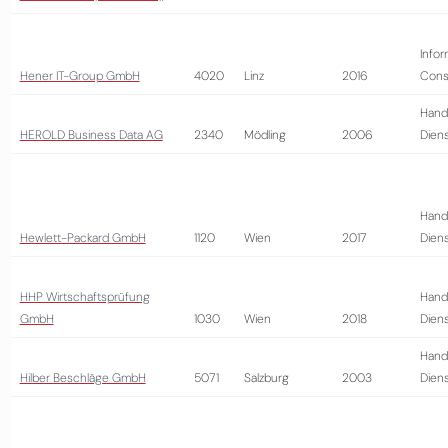
Infor
Hener IT-Group GmbH
4020
Linz
2016
Cons
Hand
HEROLD Business Data AG
2340
Mödling
2006
Diens
Hand
Hewlett-Packard GmbH
1120
Wien
2017
Diens
HHP Wirtschaftsprüfung
Hand
GmbH
1030
Wien
2018
Diens
Hand
Hilber Beschläge GmbH
5071
Salzburg
2003
Diens