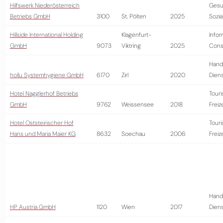
Hilfswerk Niederösterreich
Gesu
Betriebs GmbH
3100
St. Pölten
2025
Sozi
Hillside International Holding
Klagenfurt-
Infor
GmbH
9073
Viktring
2025
Cons
Hand
hollu Systemhygiene GmbH
6170
Zirl
2020
Diens
Hotel Nagglerhof Betriebs
Tour
GmbH
9762
Weissensee
2018
Freiz
Hotel Oststeirischer Hof
Tour
Hans und Maria Maier KG
8632
Soechau
2006
Freiz
Hand
HP Austria GmbH
1120
Wien
2017
Diens