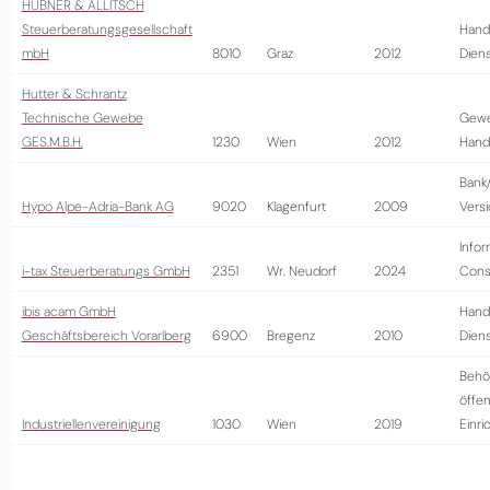
HUBNER & ALLITSCH
Steuerberatungsgesellschaft
Hand
mbH
8010
Graz
2012
Diens
Hutter & Schrantz
Technische Gewebe
Gewe
GES.M.B.H.
1230
Wien
2012
Hand
Bank
Hypo Alpe-Adria-Bank AG
9020
Klagenfurt
2009
Vers
Infor
i-tax Steuerberatungs GmbH
2351
Wr. Neudorf
2024
Cons
ibis acam GmbH
Hand
Geschäftsbereich Vorarlberg
6900
Bregenz
2010
Diens
Behö
öffen
Industriellenvereinigung
1030
Wien
2019
Einri