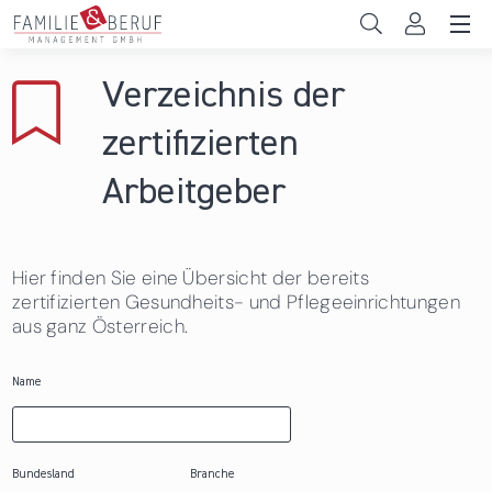
Direkt zum Inhalt
Unternehmen
Verzeichnis der
Gemeinden
zertifizierten
Hochschulen
Arbeitgeber
Persönliche Vereinbarkeit
Hier finden Sie eine Übersicht der bereits
Das sind wir
zertifizierten Gesundheits- und Pflegeeinrichtungen
aus ganz Österreich.
News & Events
Name
Bundesland
Branche