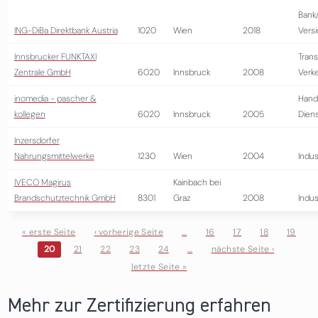
Bank
ING-DiBa Direktbank Austria
1020
Wien
2018
Vers
Innsbrucker FUNKTAXI
Trans
Zentrale GmbH
6020
Innsbruck
2008
Verk
inomedia - pascher &
Hand
kollegen
6020
Innsbruck
2005
Diens
Inzersdorfer
Nahrungsmittelwerke
1230
Wien
2004
Indus
IVECO Magirus
Kainbach bei
Brandschutztechnik GmbH
8301
Graz
2008
Indus
« erste Seite
‹ vorherige Seite
…
16
17
18
19
20
21
22
23
24
…
nächste Seite ›
Seiten
letzte Seite »
Mehr zur Zertifizierung erfahren