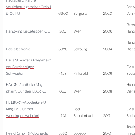
Hackspiel & Partner
Versicherungsmakler GmbH
Bank
& Co KG
6900
Bergenz
2020
Vers
Gewe
Hairstyling Liebetegger KEG
1200
Wien
2006
Hand
Hand
Hale electronic
5020
Salzburg
2004
Diens
Haus St. Vinzenz Pflegeheim
der Barmherzigen
Gesu
Schwestern
7423
Pinkafeld
2009
Sozi
HAYDN-Apotheke Mag.
Hand
pharm. Günther EDER KG
1050
Wien
2008
Diens
HEILBORN-Apotheke e.U.
Mag. Dr. Gunther
Bad
Gesu
Wenninger-Weinzierl
4701
Schallerbach
2017
Sozi
Tour
Heindl GmbH (McDonald´s)
3382
Loosdorf
2010
Freiz