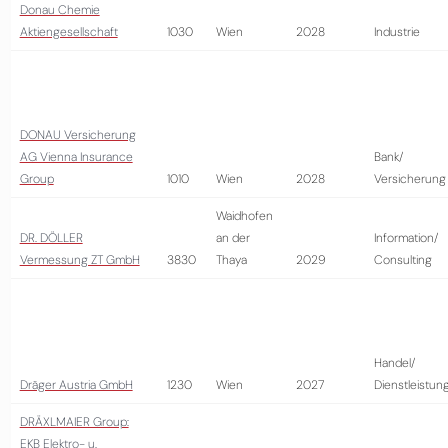
Donau Chemie
Aktiengesellschaft
1030
Wien
2028
Industrie
DONAU Versicherung
AG Vienna Insurance
Bank/
Group
1010
Wien
2028
Versicherung
Waidhofen
DR. DÖLLER
an der
Information/
Vermessung ZT GmbH
3830
Thaya
2029
Consulting
Handel/
Dräger Austria GmbH
1230
Wien
2027
Dienstleistun
DRÄXLMAIER Group:
EKB Elektro- u.