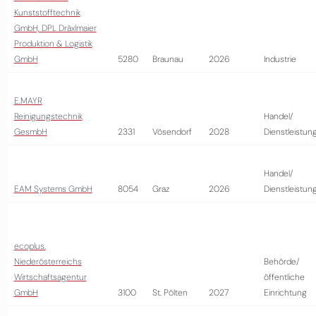
Kunststofftechnik
GmbH, DPL Dräxlmaier
Produktion & Logistik
GmbH
5280
Braunau
2026
Industrie
E.MAYR
Reinigungstechnik
Handel/
GesmbH
2331
Vösendorf
2028
Dienstleistun
Handel/
EAM Systems GmbH
8054
Graz
2026
Dienstleistun
ecoplus.
Niederösterreichs
Behörde/
Wirtschaftsagentur
öffentliche
GmbH
3100
St. Pölten
2027
Einrichtung