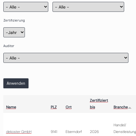
Zertifizierung
Zertifizierung
Jahr
Auditor
Anwenden
Zertifiziert
Name
PLZ
Ort
bis
Branche
Handel/
dekoster GmbH
9141
Eberndorf
2026
Dienstleistun