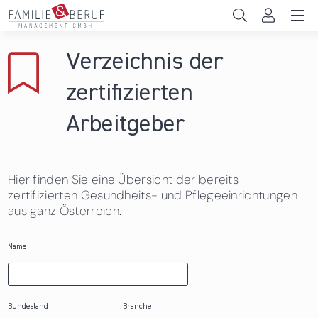
Direkt zum Inhalt
Unternehmen
Verzeichnis der
Gemeinden
zertifizierten
Hochschulen
Arbeitgeber
Persönliche Vereinbarkeit
Hier finden Sie eine Übersicht der bereits
Das sind wir
zertifizierten Gesundheits- und Pflegeeinrichtungen
aus ganz Österreich.
News & Events
Name
Bundesland
Branche