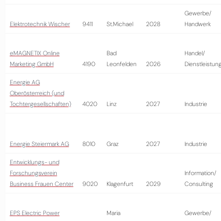
Gewerbe/
Elektrotechnik Wischer
9411
St.Michael
2028
Handwerk
eMAGNETIX Online
Bad
Handel/
Marketing GmbH
4190
Leonfelden
2026
Dienstleistun
Energie AG
Oberösterreich (und
Tochtergesellschaften)
4020
Linz
2027
Industrie
Energie Steiermark AG
8010
Graz
2027
Industrie
Entwicklungs- und
Forschungsverein
Information/
Business Frauen Center
9020
Klagenfurt
2029
Consulting
EPS Electric Power
Maria
Gewerbe/