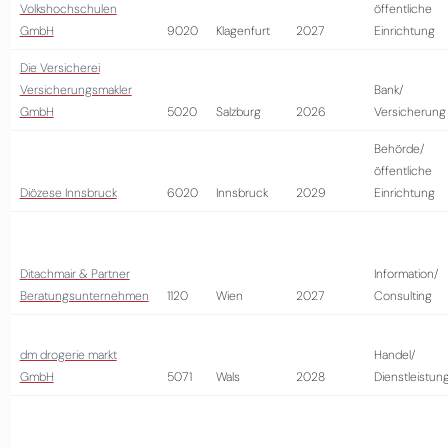
Volkshochschulen
öffentliche
GmbH
9020
Klagenfurt
2027
Einrichtung
Die Versicherei
Versicherungsmakler
Bank/
GmbH
5020
Salzburg
2026
Versicherung
Behörde/
öffentliche
Diözese Innsbruck
6020
Innsbruck
2029
Einrichtung
Ditachmair & Partner
Information/
Beratungsunternehmen
1120
Wien
2027
Consulting
dm drogerie markt
Handel/
GmbH
5071
Wals
2028
Dienstleistun