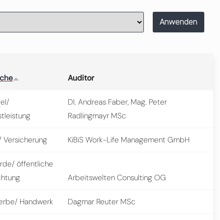
Anwenden
nche
Auditor
el/
DI. Andreas Faber, Mag. Peter
tleistung
Radlingmayr MSc
/ Versicherung
KiBiS Work-Life Management GmbH
rde/ öffentliche
chtung
Arbeitswelten Consulting OG
rbe/ Handwerk
Dagmar Reuter MSc