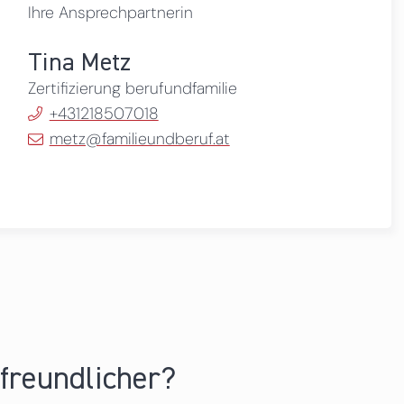
Ihre Ansprechpartnerin
Tina Metz
Zertifizierung berufundfamilie
+431218507018
metz@familieundberuf.at
nfreundlicher?