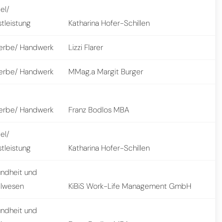
el/
tleistung
Katharina Hofer-Schillen
rbe/ Handwerk
Lizzi Flarer
rbe/ Handwerk
MMag.a Margit Burger
rbe/ Handwerk
Franz Bodlos MBA
el/
tleistung
Katharina Hofer-Schillen
ndheit und
alwesen
KiBiS Work-Life Management GmbH
ndheit und