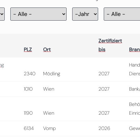
Zertifizierung
Jahr
Zertifiziert
PLZ
Ort
bis
Bra
ng
Hand
2340
Mödling
2027
Diens
1010
Wien
2027
Bank
Behö
1190
Wien
2027
Einri
6134
Vomp
2026
Gewe