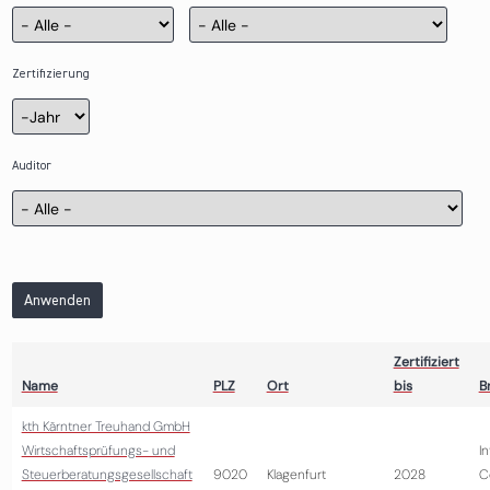
Zertifizierung
Zertifizierung
Jahr
Auditor
Anwenden
Zertifiziert
Name
PLZ
Ort
bis
B
kth Kärntner Treuhand GmbH
Wirtschaftsprüfungs- und
I
Steuerberatungsgesellschaft
9020
Klagenfurt
2028
C