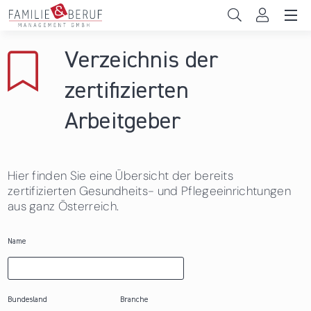
Direkt zum Inhalt
Unternehmen
Verzeichnis der
Gemeinden
zertifizierten
Hochschulen
Arbeitgeber
Persönliche Vereinbarkeit
Hier finden Sie eine Übersicht der bereits
Das sind wir
zertifizierten Gesundheits- und Pflegeeinrichtungen
aus ganz Österreich.
News & Events
Name
Bundesland
Branche