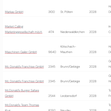
H
Markas GmbH
3100
St. Pölten
2028
D
Market Calling
I
Marketinggesellschaft m.b.H.
4174
Niederwaldkirchen
2028
C
Kötschach-
H
Maschinen Gailer GmbH
9640
Mauthen
2028
D
G
Mc Donald´s Franchise GmbH
2345
Brunn/Gebirge
2028
H
G
Mc Donald´s Franchise GmbH
2345
Brunn/Gebirge
2028
H
McDonald's Burger Safare
T
GmbH
2544
Leobersdorf
2028
Fr
McDonald's Team Thomas
T
Klug
8292
Neudau
2028
Fr