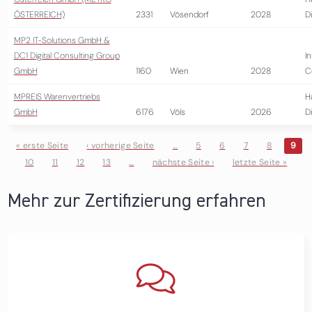
ÖSTERREICH)
2331
Vösendorf
2028
D
MP2 IT-Solutions GmbH &
DC1 Digital Consulting Group
I
GmbH
1160
Wien
2028
C
MPREIS Warenvertriebs
H
GmbH
6176
Völs
2026
D
« erste Seite
‹ vorherige Seite
…
5
6
7
8
9
10
11
12
13
…
nächste Seite ›
letzte Seite »
Seiten
Mehr zur Zertifizierung erfahren