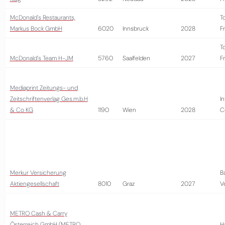
McDonald´s Restaurants,
T
Markus Bock GmbH
6020
Innsbruck
2028
Fr
T
McDonald´s Team H-JM
5760
Saalfelden
2027
Fr
Mediaprint Zeitungs- und
Zeitschriftenverlag Ges.m.b.H
I
& Co KG
1190
Wien
2028
C
Merkur Versicherung
B
Aktiengesellschaft
8010
Graz
2027
V
METRO Cash & Carry
Österreich GmbH (METRO
H