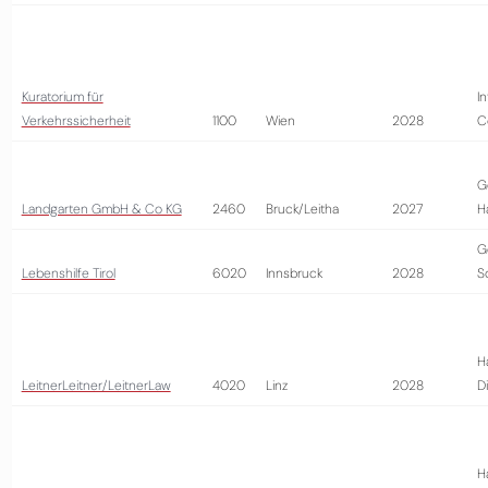
Kuratorium für
I
Verkehrssicherheit
1100
Wien
2028
C
G
Landgarten GmbH & Co KG
2460
Bruck/Leitha
2027
H
G
Lebenshilfe Tirol
6020
Innsbruck
2028
S
H
LeitnerLeitner/LeitnerLaw
4020
Linz
2028
D
H