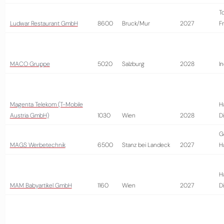
T
Ludwar Restaurant GmbH
8600
Bruck/Mur
2027
Fr
MACO Gruppe
5020
Salzburg
2028
In
Magenta Telekom (T-Mobile
H
Austria GmbH)
1030
Wien
2028
D
G
MAGS Werbetechnik
6500
Stanz bei Landeck
2027
H
H
MAM Babyartikel GmbH
1160
Wien
2027
D