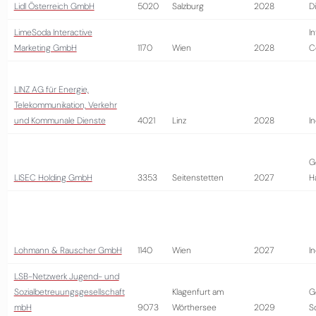
Lidl Österreich GmbH
5020
Salzburg
2028
D
LimeSoda Interactive
I
Marketing GmbH
1170
Wien
2028
C
LINZ AG für Energie,
Telekommunikation, Verkehr
und Kommunale Dienste
4021
Linz
2028
In
G
LISEC Holding GmbH
3353
Seitenstetten
2027
H
Lohmann & Rauscher GmbH
1140
Wien
2027
In
LSB-Netzwerk Jugend- und
Sozialbetreuungsgesellschaft
Klagenfurt am
G
mbH
9073
Wörthersee
2029
S