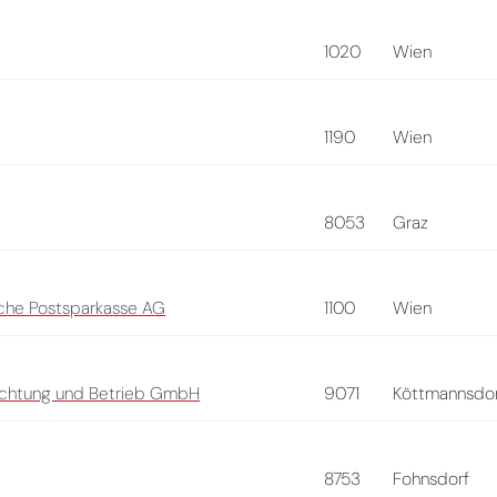
1020
Wien
1190
Wien
8053
Graz
sche Postsparkasse AG
1100
Wien
ichtung und Betrieb GmbH
9071
Köttmannsdo
8753
Fohnsdorf