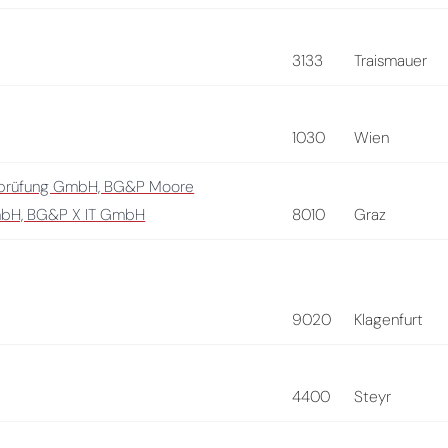
3133
Traismauer
1030
Wien
sprüfung GmbH, BG&P Moore
mbH, BG&P X IT GmbH
8010
Graz
9020
Klagenfurt
4400
Steyr