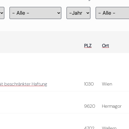
Zertifizierung
Jahr
PLZ
Ort
 mit beschränkter Haftung
1030
Wien
9620
Hermagor
4702
Wallern