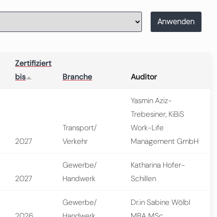
Anwenden
Zertifiziert
bis
Branche
Auditor
Yasmin Aziz-
Trebesiner, KiBiS
Transport/
Work-Life
2027
Verkehr
Management GmbH
Gewerbe/
Katharina Hofer-
2027
Handwerk
Schillen
Gewerbe/
Dr.in Sabine Wölbl
2026
Handwerk
MBA MSc