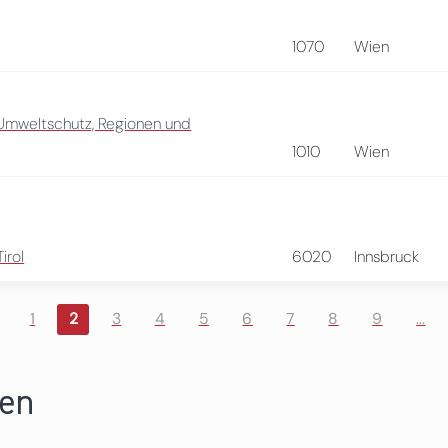
1070
Wien
 Umweltschutz, Regionen und
1010
Wien
irol
6020
Innsbruck
1
2
3
4
5
6
7
8
9
…
ren